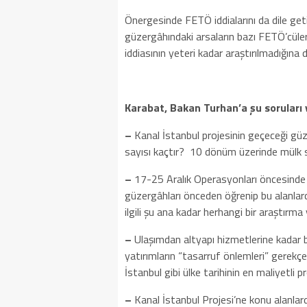
Önergesinde FETÖ iddialarını da dile ge
güzergâhındaki arsaların bazı FETÖ’cüler y
iddiasının yeteri kadar araştırılmadığına d
Karabat, Bakan Turhan’a şu soruları 
–
Kanal İstanbul projesinin geçeceği gü
sayısı kaçtır?
10 dönüm üzerinde mülk sa
–
17-25 Aralık Operasyonları öncesinde 
güzergâhları önceden öğrenip bu alanlarda
ilgili şu ana kadar herhangi bir araştırm
–
Ulaşımdan altyapı hizmetlerine kadar b
yatırımların “tasarruf önlemleri” gerek
İstanbul gibi ülke tarihinin en maliyetli p
–
Kanal İstanbul Projesi’ne konu alanlar