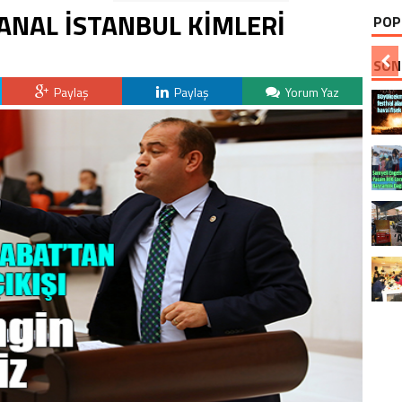
KANAL İSTANBUL KİMLERİ
POP
SON
Paylaş
Paylaş
Yorum Yaz