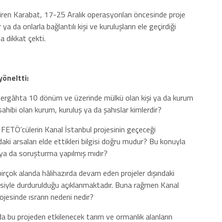
tiren Karabat, 17-25 Aralık operasyonları öncesinde proje
a da onlarla bağlantılı kişi ve kuruluşların ele geçirdiği
a dikkat çekti.
yöneltti:
zergâhta 10 dönüm ve üzerinde mülkü olan kişi ya da kurum
hibi olan kurum, kuruluş ya da şahıslar kimlerdir?
FETÖ’cülerin Kanal İstanbul projesinin geçeceği
ki arsaları elde ettikleri bilgisi doğru mudur? Bu konuyla
a ya da soruşturma yapılmış mıdır?
irçok alanda hâlihazırda devam eden projeler dışındaki
çesiyle durdurulduğu açıklanmaktadır. Buna rağmen Kanal
rojesinde ısrarın nedeni nedir?
da bu projeden etkilenecek tarım ve ormanlık alanların