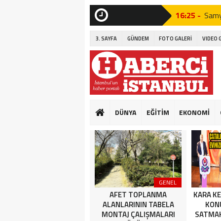
16:25 -
Samy
SON
DAKİKA
16:36 -
İETT
3. SAYFA
GÜNDEM
FOTO GALERİ
VIDEO 
12:55 -
Orakç
10:14 -
Büyü
16:25 -
Samy
16:36 -
İETT
DÜNYA
EĞİTİM
EKONOMİ
12:55 -
Orakç
10:14 -
Büyü
GENEL
GENEL
AK PARTİ ESENYURT’TAN
AFET TOPLANMA
KARA KE
TEŞEKKÜR
ALANLARININ TABELA
KONU
MONTAJ ÇALIŞMALARI
SATMAK