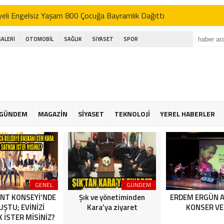
eli Engelsiz Yaşam 800 Çocuğa Bayramlık Dağıttı
’DEN AK SEFER
GALERİ
OTOMOBİL
SAĞLIK
SİYASET
SPOR
ı; basın bu ülkenin dördüncü kuvvetidir
kçekmece festival alanında havai fişek kazası
eli Engelsiz Yaşam 800 Çocuğa Bayramlık Dağıttı
’DEN AK SEFER
GÜNDEM
MAGAZİN
SİYASET
TEKNOLOJİ
YEREL HABERLER
ı; basın bu ülkenin dördüncü kuvvetidir
kçekmece festival alanında havai fişek kazası
GENEL
GÜNDEM
NT KONSEYİ’NDE
Şık ve yönetiminden
ERDEM ERGÜN 
ŞTU; EVİNİZİ
Kara’ya ziyaret
KONSER VE
 İSTER MİSİNİZ?