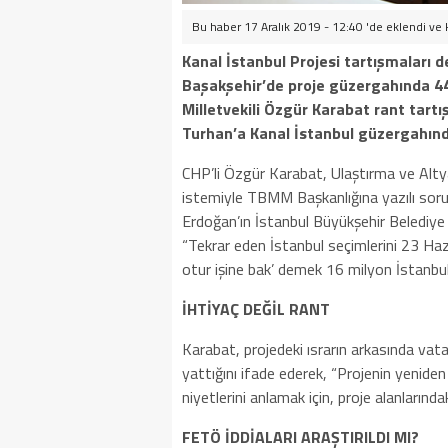
Bu haber 17 Aralık 2019 - 12:40 'de eklendi ve
Kanal İstanbul Projesi tartışmaları 
Başakşehir’de proje güzergahında 44 
Milletvekili Özgür Karabat rant tart
Turhan’a Kanal İstanbul güzergahında
CHP’li Özgür Karabat, Ulaştırma ve Alt
istemiyle TBMM Başkanlığına yazılı sor
Erdoğan’ın İstanbul Büyükşehir Belediy
“Tekrar eden İstanbul seçimlerini 23 Haz
otur işine bak’ demek 16 milyon İstanbul
İHTİYAÇ DEĞİL RANT
Karabat, projedeki ısrarın arkasında vatan
yattığını ifade ederek, “Projenin yeniden 
niyetlerini anlamak için, proje alanlarınd
FETÖ İDDİALARI ARAŞTIRILDI MI?