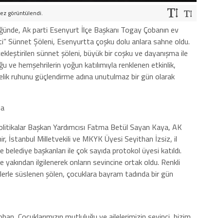
ez görüntülendi.
lüğünde, Ak parti Esenyurt İlçe Başkanı Togay Çobanın ev
i” Sünnet Şöleni, Esenyurtta çoşku dolu anlara sahne oldu.
ekleştirilen sünnet şöleni, büyük bir coşku ve dayanışma ile
uğu ve hemşehrilerin yoğun katılımıyla renklenen etkinlik,
elik ruhunu güçlendirme adına unutulmaz bir gün olarak
da
litikalar Başkan Yardımcısı Fatma Betül Sayan Kaya, AK
r, İstanbul Milletvekili ve MKYK Üyesi Seyithan İzsiz, il
 belediye başkanları ile çok sayıda protokol üyesi katıldı.
e yakından ilgilenerek onların sevincine ortak oldu. Renkli
yelerle süslenen şölen, çocuklara bayram tadında bir gün
an, Çocuklarımızın mutluluğu ve ailelerimizin sevinci, bizim