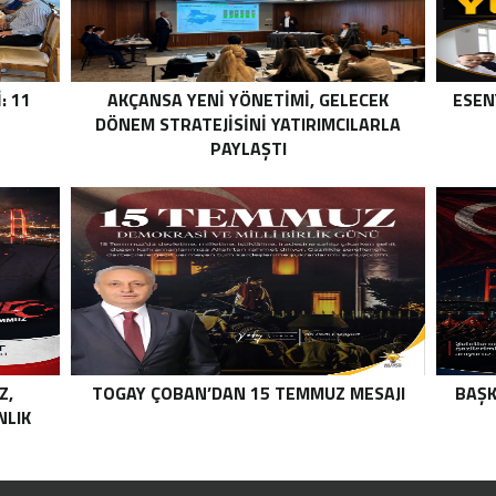
: 11
AKÇANSA YENI YÖNETIMI, GELECEK
ESEN
DÖNEM STRATEJISINI YATIRIMCILARLA
PAYLAŞTI
Z,
TOGAY ÇOBAN’DAN 15 TEMMUZ MESAJI
BAŞK
NLIK