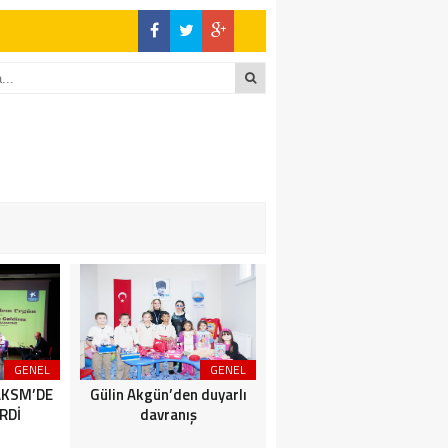
GENEL
GENEL
SİYASET
AKSM’DE
Gülin Akgün’den duyarlı
BİZİMKENTLİLERE AFET
RDİ
davranış
SEMİNERİ