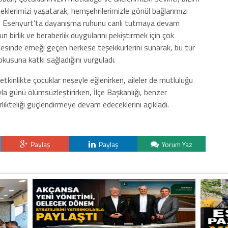
klerimizi yaşatarak, hemşehrilerimizle gönül bağlarımızı
k. Esenyurt’ta dayanışma ruhunu canlı tutmaya devam
 birlik ve beraberlik duygularını pekiştirmek için çok
mesinde emeği geçen herkese teşekkürlerini sunarak, bu tür
kusuna katkı sağladığını vurguladı.
tkinlikte çocuklar neşeyle eğlenirken, aileler de mutluluğu
ıyla günü ölümsüzleştirirken, İlçe Başkanlığı, benzer
rlikteliği güçlendirmeye devam edeceklerini açıkladı.
Paylaş
Paylaş
Yorum Yaz