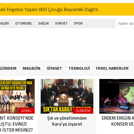
eli Engelsiz Yaşam 800 Çocuğa Bayramlık Dağıttı
’DEN AK SEFER
GALERİ
OTOMOBİL
SAĞLIK
SİYASET
SPOR
ı; basın bu ülkenin dördüncü kuvvetidir
kçekmece festival alanında havai fişek kazası
eli Engelsiz Yaşam 800 Çocuğa Bayramlık Dağıttı
’DEN AK SEFER
GÜNDEM
MAGAZİN
SİYASET
TEKNOLOJİ
YEREL HABERLER
ı; basın bu ülkenin dördüncü kuvvetidir
kçekmece festival alanında havai fişek kazası
GENEL
GÜNDEM
NT KONSEYİ’NDE
Şık ve yönetiminden
ERDEM ERGÜN 
ŞTU; EVİNİZİ
Kara’ya ziyaret
KONSER VE
 İSTER MİSİNİZ?