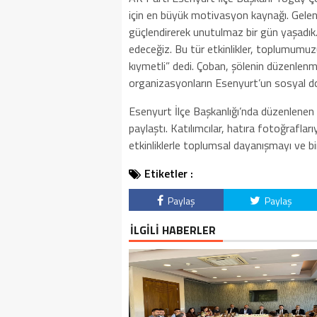
için en büyük motivasyon kaynağı. Gelene
güçlendirerek unutulmaz bir gün yaşadı
edeceğiz. Bu tür etkinlikler, toplumumuzun
kıymetli” dedi. Çoban, şölenin düzenlen
organizasyonların Esenyurt’un sosyal do
Esenyurt İlçe Başkanlığı’nda düzenlenen e
paylaştı. Katılımcılar, hatıra fotoğraflar
etkinliklerle toplumsal dayanışmayı ve bi
Etiketler :
Paylaş
Paylaş
İLGİLİ HABERLER