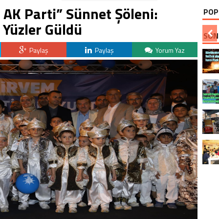
 AK Parti” Sünnet Şöleni:
POP
, Yüzler Güldü
SON
Paylaş
Paylaş
Yorum Yaz