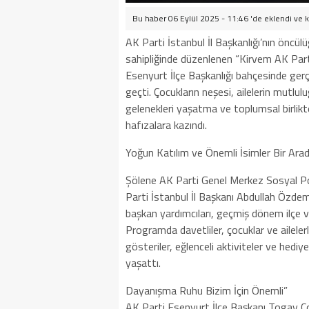
Bu haber 06 Eylül 2025 - 11:46 'de eklendi ve
k
AK Parti İstanbul İl Başkanlığı’nın öncü
sahipliğinde düzenlenen “Kirvem AK Part
Esenyurt İlçe Başkanlığı bahçesinde gerç
geçti. Çocukların neşesi, ailelerin mutlul
gelenekleri yaşatma ve toplumsal birlikt
hafızalara kazındı.
Yoğun Katılım ve Önemli İsimler Bir Ara
Şölene AK Parti Genel Merkez Sosyal Po
Parti İstanbul İl Başkanı Abdullah Özdemi
başkan yardımcıları, geçmiş dönem ilçe ve
Programda davetliler, çocuklar ve ailelerl
gösteriler, eğlenceli aktiviteler ve hedi
yaşattı.
Dayanışma Ruhu Bizim İçin Önemli”
AK Parti Esenyurt İlçe Başkanı Togay Çob