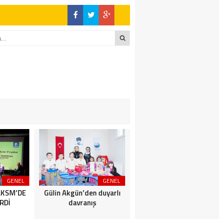
GENEL
GENEL
SİYASET
AKSM’DE
Gülin Akgün’den duyarlı
BİZİMKENTLİLERE AFET
RDİ
davranış
SEMİNERİ