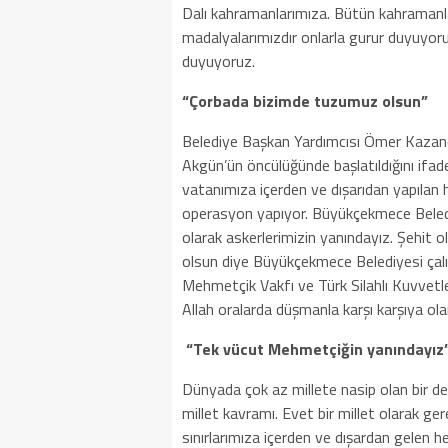
Dalı kahramanlarımıza. Bütün kahramanlar
madalyalarımızdır onlarla gurur duyuyoru
duyuyoruz.
“Çorbada bizimde tuzumuz olsun”
Belediye Başkan Yardımcısı Ömer Kaza
Akgün’ün öncülüğünde başlatıldığını ifa
vatanımıza içerden ve dışarıdan yapılan h
operasyon yapıyor.
Büyükçekmece
Beled
olarak askerlerimizin yanındayız. Şehit 
olsun diye
Büyükçekmece
Belediyesi çalı
Mehmetçik Vakfı ve Türk Silahlı Kuvvetle
Allah oralarda düşmanla karşı karşıya ol
“Tek vücut Mehmetçiğin yanındayız
Dünyada çok az millete nasip olan bir deyi
millet kavramı. Evet bir millet olarak ge
sınırlarımıza içerden ve dışardan gelen 