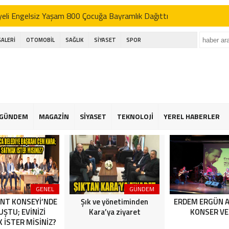
eli Engelsiz Yaşam 800 Çocuğa Bayramlık Dağıttı
’DEN AK SEFER
GALERİ
OTOMOBİL
SAĞLIK
SİYASET
SPOR
ı; basın bu ülkenin dördüncü kuvvetidir
kçekmece festival alanında havai fişek kazası
eli Engelsiz Yaşam 800 Çocuğa Bayramlık Dağıttı
’DEN AK SEFER
GÜNDEM
MAGAZİN
SİYASET
TEKNOLOJİ
YEREL HABERLER
ı; basın bu ülkenin dördüncü kuvvetidir
kçekmece festival alanında havai fişek kazası
eli Engelsiz Yaşam 800 Çocuğa Bayramlık Dağıttı
GENEL
GÜNDEM
NT KONSEYİ’NDE
Şık ve yönetiminden
ERDEM ERGÜN 
ŞTU; EVİNİZİ
Kara’ya ziyaret
KONSER VE
 İSTER MİSİNİZ?