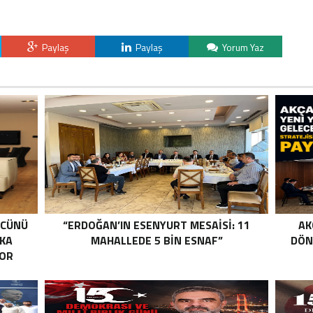
Paylaş
Paylaş
Yorum Yaz
ÜCÜNÜ
“ERDOĞAN’IN ESENYURT MESAİSİ: 11
AK
RKA
MAHALLEDE 5 BİN ESNAF”
DÖN
YOR