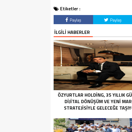
Etiketler :
Paylaş
Paylaş
İLGİLİ HABERLER
ÖZYURTLAR HOLDING, 35 YILLIK G
DIJITAL DÖNÜŞÜM VE YENI MA
STRATEJISIYLE GELECEĞE TAŞI