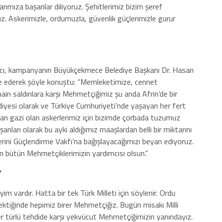
ımıza başarılar diliyoruz. Şehitlerimiz bizim şeref
z. Askerimizle, ordumuzla, güvenlik güçlerimizle gurur
ncı, kampanyanın
Büyükçekmece
Belediye Başkanı Dr. Hasan
de ederek şöyle konuştu: “Memleketimize, cennet
ain saldırılara karşı Mehmetçiğimiz şu anda Afrin’de bir
iyesi olarak ve Türkiye Cumhuriyeti’nde yaşayan her fert
olan gazi olan askerlerimiz için bizimde çorbada tuzumuz
şanları olarak bu ayki aldığımız maaşlardan belli bir miktarını
rini Güçlendirme Vakfı’na bağışlayacağımızı beyan ediyoruz.
an bütün Mehmetçiklerimizin yardımcısı olsun.”
”
m vardır. Hatta bir tek Türk Milleti için söylenir. Ordu
rektiğinde hepimiz birer Mehmetçiğiz. Bugün misakı Milli
her türlü tehdide karşı yekvücut Mehmetçiğimizin yanındayız.