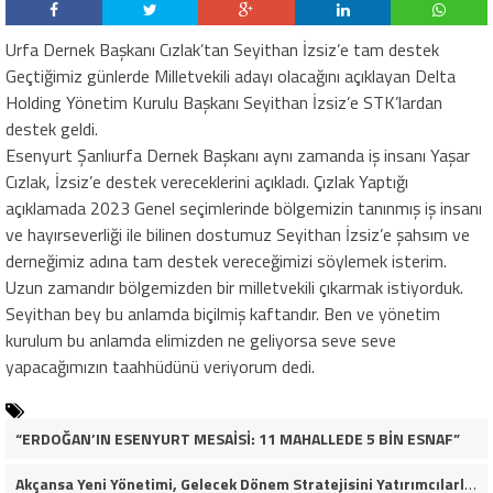
Urfa Dernek Başkanı Cızlak’tan Seyithan İzsiz’e tam destek
Geçtiğimiz günlerde Milletvekili adayı olacağını açıklayan Delta
Holding Yönetim Kurulu Başkanı Seyithan İzsiz’e STK’lardan
destek geldi.
Esenyurt Şanlıurfa Dernek Başkanı aynı zamanda iş insanı Yaşar
Cızlak, İzsiz’e destek vereceklerini açıkladı. Çızlak Yaptığı
açıklamada 2023 Genel seçimlerinde bölgemizin tanınmış iş insanı
ve hayırseverliği ile bilinen dostumuz Seyithan İzsiz’e şahsım ve
derneğimiz adına tam destek vereceğimizi söylemek isterim.
Uzun zamandır bölgemizden bir milletvekili çıkarmak istiyorduk.
Seyithan bey bu anlamda biçilmiş kaftandır. Ben ve yönetim
kurulum bu anlamda elimizden ne geliyorsa seve seve
yapacağımızın taahhüdünü veriyorum dedi.
“ERDOĞAN’IN ESENYURT MESAİSİ: 11 MAHALLEDE 5 BİN ESNAF”
Akçansa Yeni Yönetimi, Gelecek Dönem Stratejisini Yatırımcılarla Paylaştı