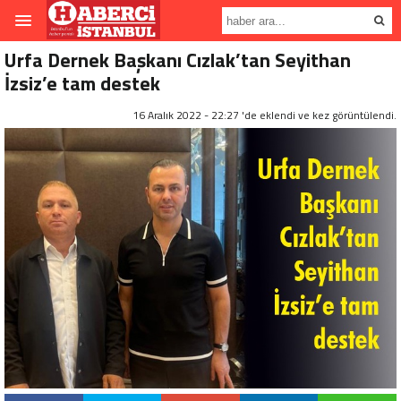
Urfa Dernek Başkanı Cızlak’tan Seyithan
İzsiz’e tam destek
16 Aralık 2022 - 22:27 'de eklendi ve
kez görüntülendi.