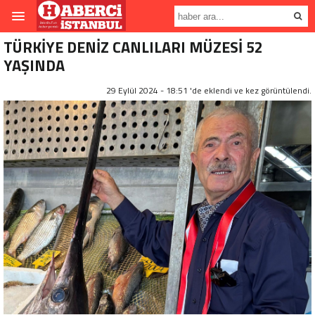
TÜRKİYE DENİZ CANLILARI MÜZESİ 52
YAŞINDA
29 Eylül 2024 - 18:51 'de eklendi ve
kez görüntülendi.