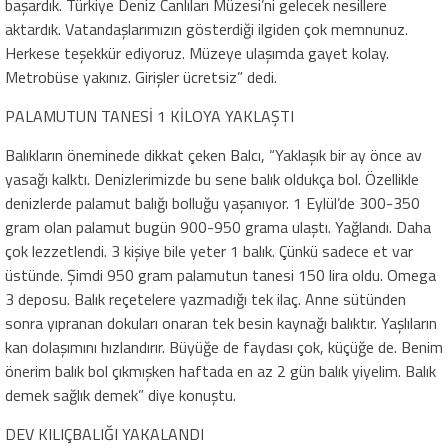
başardık. Türkiye Deniz Canlıları Müzesi’ni gelecek nesillere
aktardık. Vatandaşlarımızın gösterdiği ilgiden çok memnunuz.
Herkese teşekkür ediyoruz. Müzeye ulaşımda gayet kolay.
Metrobüse yakınız. Girişler ücretsiz” dedi.
PALAMUTUN TANESİ 1 KİLOYA YAKLAŞTI
Balıkların öneminede dikkat çeken Balcı, “Yaklaşık bir ay önce av
yasağı kalktı. Denizlerimizde bu sene balık oldukça bol. Özellikle
denizlerde palamut balığı bolluğu yaşanıyor. 1 Eylül’de 300-350
gram olan palamut bugün 900-950 grama ulaştı. Yağlandı. Daha
çok lezzetlendi. 3 kişiye bile yeter 1 balık. Çünkü sadece et var
üstünde. Şimdi 950 gram palamutun tanesi 150 lira oldu. Omega
3 deposu. Balık reçetelere yazmadığı tek ilaç. Anne sütünden
sonra yıpranan dokuları onaran tek besin kaynağı balıktır. Yaşlıların
kan dolaşımını hızlandırır. Büyüğe de faydası çok, küçüğe de. Benim
önerim balık bol çıkmışken haftada en az 2 gün balık yiyelim. Balık
demek sağlık demek” diye konuştu.
DEV KILIÇBALIĞI YAKALANDI