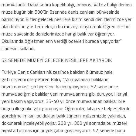
mumyaladık. Daha sonra köpekbalığı, orkinos, vatoz balığı derken
müze bugün bin 500’ün üzerinde deniz canlısını bünyesinde
barındırıyor. Bizler gelecek nesillere bizim kendi denizlerimizde yer
alan balıkları göstermek için bu müzeyi oluşturduk. Öğrenciler bu
müze sayesinde denizlerimizde hangi balık var öğreniyor.
Okullarında öğretmenlerin verdiği ödevleri burada yapıyorlar”
ifadesini kullandı.
52 SENEDE MÜZEYİ GELECEK NESİLLERE AKTARDIK
Türkiye Deniz Canlıları Müzesi’nde balıkları ölümsüz hale
getirdiklerini dile getiren Balcı, “Mumyalanan balıkların
bozulmaması için her sene bakım yapıyoruz. 52 sene önce
mumyaladığımız balıklar yeni mumyalanmış gibi duruyor. Her yıl
yeni bakım yapıyoruz. 35-40 yıl önce mumyalanan balıklar bile
bugün ilk günkü gibi görünüyor. Öğrenciler, kitap ve belgesellerde
görebilme imkanı buldukları balık türlerini müzemizde yakından,
dokunarak inceleyebiliyorlar. 200 yıl, 300 yıl sonrada bu müzeyi
ayakta tutmak için büyük çaba gösteriyoruz. 52 senede bunu