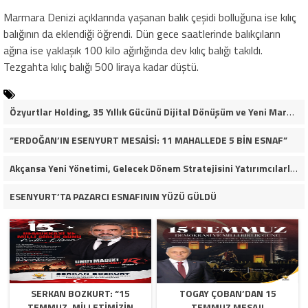
Marmara Denizi açıklarında yaşanan balık çeşidi bolluğuna ise kılıç
balığının da eklendiği öğrendi. Dün gece saatlerinde balıkçıların
ağına ise yaklaşık 100 kilo ağırlığında dev kılıç balığı takıldı.
Tezgahta kılıç balığı 500 liraya kadar düştü.
Özyurtlar Holding, 35 Yıllık Gücünü Dijital Dönüşüm ve Yeni Marka Stratejisiyle Geleceğe Taşıyor
“ERDOĞAN’IN ESENYURT MESAİSİ: 11 MAHALLEDE 5 BİN ESNAF”
Akçansa Yeni Yönetimi, Gelecek Dönem Stratejisini Yatırımcılarla Paylaştı
ESENYURT’TA PAZARCI ESNAFININ YÜZÜ GÜLDÜ
SERKAN BOZKURT: “15
TOGAY ÇOBAN’DAN 15
TEMMUZ, MILLETIMIZIN
TEMMUZ MESAJI