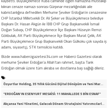
kaybetti. Büyükçekmece Kuba camiinde öğlen namazına müteakip
kılınan cenaze namazı sonrası Gürpınar mezarlığındaki aile
kabristanlığına defnedilen Merhume Şeviker Erdoğan’ın cenazesine
CHP İstanbul Milletvekili Dr. Ali Şeker ve Büyükçekmece belediye
Başkanı Dr. Hasan Akgün ile İBB CHP Grup Başkanvekili İsmail
Doğan Subaşı, CHP Büyükçekmece İlçe Başkanı Hüseyin Remzi
Gökbulak, AK Parti Büyükçekmece İlçe Başkanı Murat Çelik, AK
Parti Büyükçekmece Grup Başkanvekili Okan Gülkoku çok sayıda iş
adamı, siyasetçi, STK temsilcisi katıldı.
Bizde www.habercigazetesi34.com ve Haberci Gazetesi olarak
merhume Şeviker Erdoğan’a Allah’tan rahmet, başta Tarık
Erdoğan olmak üzere tüm akraba ve dostlarına baş sağlığı dileriz.
Özyurtlar Holding, 35 Yıllık Gücünü Dijital Dönüşüm ve Yeni Marka Stratejisiyle Geleceğe Taşıyor
“ERDOĞAN’IN ESENYURT MESAİSİ: 11 MAHALLEDE 5 BİN ESNAF”
Akçansa Yeni Yönetimi, Gelecek Dönem Stratejisini Yatırımcılarla Paylaştı