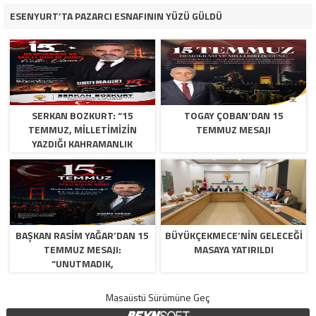
ESENYURT’TA PAZARCI ESNAFININ YÜZÜ GÜLDÜ
SERKAN BOZKURT: “15
TOGAY ÇOBAN’DAN 15
TEMMUZ, MILLETIMIZIN
TEMMUZ MESAJI
YAZDIĞI KAHRAMANLIK
DESTANIDIR”
BAŞKAN RASIM YAĞAR’DAN 15
BÜYÜKÇEKMECE’NİN GELECEĞİ
TEMMUZ MESAJI:
MASAYA YATIRILDI
“UNUTMADIK,
UNUTTURMAYACAĞIZ”
Masaüstü Sürümüne Geç