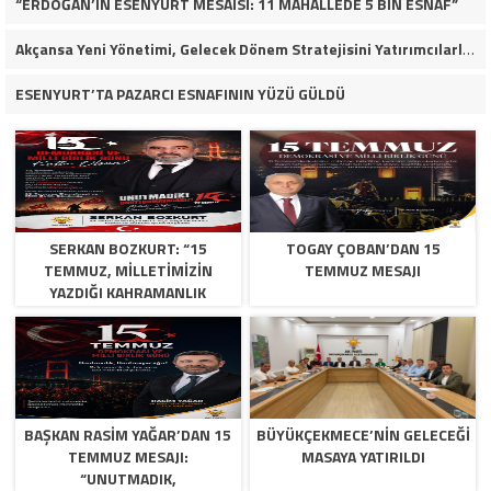
“ERDOĞAN’IN ESENYURT MESAİSİ: 11 MAHALLEDE 5 BİN ESNAF”
Akçansa Yeni Yönetimi, Gelecek Dönem Stratejisini Yatırımcılarla Paylaştı
ESENYURT’TA PAZARCI ESNAFININ YÜZÜ GÜLDÜ
SERKAN BOZKURT: “15
TOGAY ÇOBAN’DAN 15
TEMMUZ, MILLETIMIZIN
TEMMUZ MESAJI
YAZDIĞI KAHRAMANLIK
DESTANIDIR”
BAŞKAN RASIM YAĞAR’DAN 15
BÜYÜKÇEKMECE’NİN GELECEĞİ
TEMMUZ MESAJI:
MASAYA YATIRILDI
“UNUTMADIK,