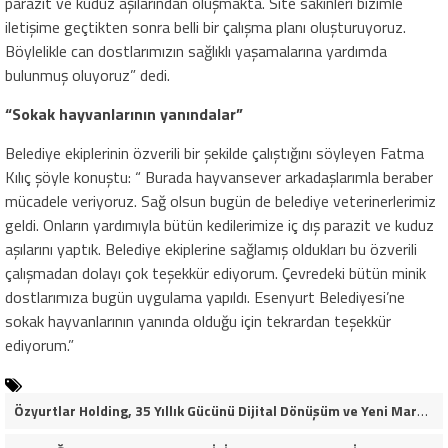
parazit ve kuduz aşılarından oluşmakta. Site sakinleri bizimle
iletişime geçtikten sonra belli bir çalışma planı oluşturuyoruz.
Böylelikle can dostlarımızın sağlıklı yaşamalarına yardımda
bulunmuş oluyoruz” dedi.
“Sokak hayvanlarının yanındalar”
Belediye ekiplerinin özverili bir şekilde çalıştığını söyleyen Fatma
Kılıç şöyle konuştu: “ Burada hayvansever arkadaşlarımla beraber
mücadele veriyoruz. Sağ olsun bugün de belediye veterinerlerimiz
geldi. Onların yardımıyla bütün kedilerimize iç dış parazit ve kuduz
aşılarını yaptık. Belediye ekiplerine sağlamış oldukları bu özverili
çalışmadan dolayı çok teşekkür ediyorum. Çevredeki bütün minik
dostlarımıza bugün uygulama yapıldı. Esenyurt Belediyesi’ne
sokak hayvanlarının yanında olduğu için tekrardan teşekkür
ediyorum.”
Özyurtlar Holding, 35 Yıllık Gücünü Dijital Dönüşüm ve Yeni Marka Stratejisiyle Geleceğe Taşıyor