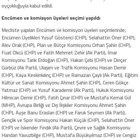
oyçokluğuyla kabul edildi.
Encümen ve komisyon üyeleri seçimi yapıldı
Mecliste yapılan Encümen ve komisyon üyeleri seçimlerinde;
Encümen Üyelikleri Yusuf Gösterici (CHP), Selahattin Öner (CHP),
Alev Orak (CHP), Plan ve Bütçe Komisyonu Orhan Şahin (CHP),
Fuat Ökcü (CHP) ve Fatih Mehmet Zehir (Ak Parti), İmar
Komisyonu Tarık Erdoğan (CHP), Hakan Çebi (CHP) ve Dinçer
Gürbüz (Ak Parti), Ulaşım ve Trafik Komisyonu Hasan Demir
(CHP), Kaya Keskinkılınç (CHP) ve Ramazan Çaylı (Ak Parti), Eğitim
Kültür ve Sanat Komisyonu Ahmet Şahin (CHP), Ceren Gökçe
Yatmaz (CHP) ve Yusuf Karademir (Ak Parti), Hukuk Komisyonu
Hilmican Demir (CHP), Fatih Çınar (CHP) ve Mustafa Kemal Gül
(MHP), Avrupa Birliği ve Dış İlişkiler Komisyonu Ahmet Şahin
(CHP), Ayşe Banu Eraslan (CHP) ve Faruk Seymen (Ak Parti),
Gençlik ve Spor Komisyonu Hakan Küçük (CHP), Selahattin Öner
(CHP) ve İskender Fındık (Ak Parti), Çevre ve Sağlık Komisyonu
Handan Yavuzbilge (CHP), Mustafa Büyükyılmaz (CHP) ve Cengiz