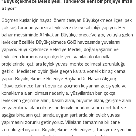
“Büyükçekmece Belediyesi, Türkiye’de yeni bir projeye imza
atıyor”
Göçmen kuşlar için hayati önem taşıyan Büyükçekmece ilçesi pek
çok kuş türünün yanı sıra leyleklere de ev sahipliği yapıyor. Her
bahar mevsiminde Afrika’dan Büyükçekmece’ye göç yoluyla gelen
leylekler özellikle Büyükçekmece Gölü havzasında yuvalarını
yapıyor. Büyükçekmece Belediye Meclisi, doğal yaşamın ve
leyleklerin korunması için ilçede yeni yapılacak olan villa
projelerinde, çatılara leylek yuvası monte edilmesi zorunluluğu
getirdi. Meclisten oybirliğiyle geçen karara yönelik bir açıklama
yapan Büyükçekmece Belediye Başkanı Dr. Hasan Akgün;
“Büyükçekmece tarih boyunca göçmen kuşlarının geçiş yolu ve
konaklama alanı olması nedeniyle, yüzyıllardan beri çokça
leyleklerin geçinme alanı, bakım alanı, büyüme alanı, gelişme alanı
ve yavrulama alanı olması nedeniyle bundan sonra dört kat ve
aşağısı binaların çatılarında uygun şartlarda bir leylek yuvası
yapılmasını zorunlu getiriyoruz. Villaların tamamına bir tane
zorunlu getiriyoruz. Büyükçekmece Belediyesi, Türkiye’de yeni bir