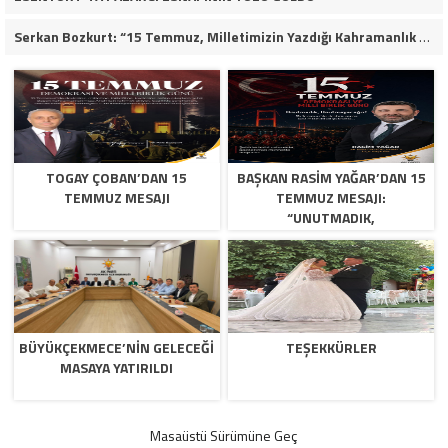
Serkan Bozkurt: “15 Temmuz, Milletimizin Yazdığı Kahramanlık Destanıdır”
TOGAY ÇOBAN’DAN 15
BAŞKAN RASIM YAĞAR’DAN 15
TEMMUZ MESAJI
TEMMUZ MESAJI:
“UNUTMADIK,
UNUTTURMAYACAĞIZ”
BÜYÜKÇEKMECE’NİN GELECEĞİ
TEŞEKKÜRLER
MASAYA YATIRILDI
Masaüstü Sürümüne Geç