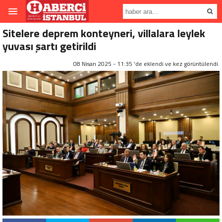
Sitelere deprem konteyneri, villalara leylek
yuvası şartı getirildi
08 Nisan 2025 - 11:35 'de eklendi ve
kez görüntülendi.