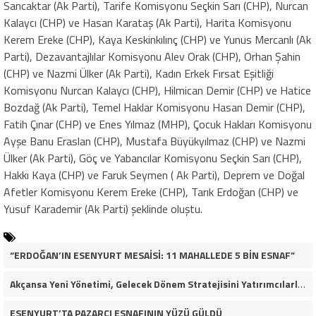
Sancaktar (Ak Parti), Tarife Komisyonu Seçkin Sarı (CHP), Nurcan
Kalaycı (CHP) ve Hasan Karataş (Ak Parti), Harita Komisyonu
Kerem Ereke (CHP), Kaya Keskinkılınç (CHP) ve Yunus Mercanlı (Ak
Parti), Dezavantajlılar Komisyonu Alev Orak (CHP), Orhan Şahin
(CHP) ve Nazmi Ülker (Ak Parti), Kadın Erkek Fırsat Eşitliği
Komisyonu Nurcan Kalaycı (CHP), Hilmican Demir (CHP) ve Hatice
Bozdağ (Ak Parti), Temel Haklar Komisyonu Hasan Demir (CHP),
Fatih Çınar (CHP) ve Enes Yılmaz (MHP), Çocuk Hakları Komisyonu
Ayşe Banu Eraslan (CHP), Mustafa Büyükyılmaz (CHP) ve Nazmi
Ülker (Ak Parti), Göç ve Yabancılar Komisyonu Seçkin Sarı (CHP),
Hakkı Kaya (CHP) ve Faruk Seymen ( Ak Parti), Deprem ve Doğal
Afetler Komisyonu Kerem Ereke (CHP), Tarık Erdoğan (CHP) ve
Yusuf Karademir (Ak Parti) şeklinde oluştu.
“ERDOĞAN’IN ESENYURT MESAİSİ: 11 MAHALLEDE 5 BİN ESNAF”
Akçansa Yeni Yönetimi, Gelecek Dönem Stratejisini Yatırımcılarla Paylaştı
ESENYURT’TA PAZARCI ESNAFININ YÜZÜ GÜLDÜ