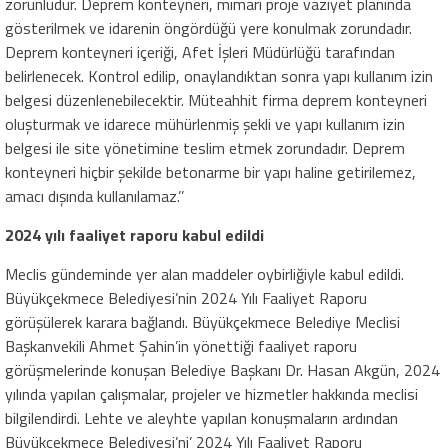
zorunludur. Deprem konteyneri, mimari proje vaziyet planında
gösterilmek ve idarenin öngördüğü yere konulmak zorundadır.
Deprem konteyneri içeriği, Afet İşleri Müdürlüğü tarafından
belirlenecek. Kontrol edilip, onaylandıktan sonra yapı kullanım izin
belgesi düzenlenebilecektir. Müteahhit firma deprem konteyneri
oluşturmak ve idarece mühürlenmiş şekli ve yapı kullanım izin
belgesi ile site yönetimine teslim etmek zorundadır. Deprem
konteyneri hiçbir şekilde betonarme bir yapı haline getirilemez,
amacı dışında kullanılamaz.’’
2024 yılı faaliyet raporu kabul edildi
Meclis gündeminde yer alan maddeler oybirliğiyle kabul edildi.
Büyükçekmece Belediyesi’nin 2024 Yılı Faaliyet Raporu
görüşülerek karara bağlandı. Büyükçekmece Belediye Meclisi
Başkanvekili Ahmet Şahin’in yönettiği faaliyet raporu
görüşmelerinde konuşan Belediye Başkanı Dr. Hasan Akgün, 2024
yılında yapılan çalışmalar, projeler ve hizmetler hakkında meclisi
bilgilendirdi. Lehte ve aleyhte yapılan konuşmaların ardından
Büyükçekmece Belediyesi’ni’ 2024 Yılı Faaliyet Raporu