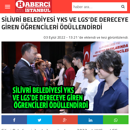
SİLİVRİ BELEDİYESİ YKS VE LGS’DE DERECEYE
GİREN ÖĞRENCİLERİ ÖDÜLLENDİRDİ
03 Eylül 2022 - 13:21 'de eklendi ve
kez görüntülendi.