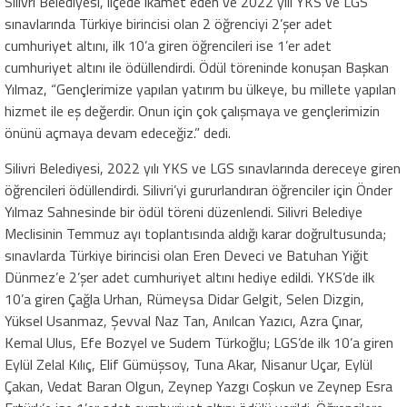
Silivri Belediyesi, ilçede ikamet eden ve 2022 yılı YKS ve LGS
sınavlarında Türkiye birincisi olan 2 öğrenciyi 2’şer adet
cumhuriyet altını, ilk 10’a giren öğrencileri ise 1’er adet
cumhuriyet altını ile ödüllendirdi. Ödül töreninde konuşan Başkan
Yılmaz, “Gençlerimize yapılan yatırım bu ülkeye, bu millete yapılan
hizmet ile eş değerdir. Onun için çok çalışmaya ve gençlerimizin
önünü açmaya devam edeceğiz.” dedi.
Silivri Belediyesi, 2022 yılı YKS ve LGS sınavlarında dereceye giren
öğrencileri ödüllendirdi. Silivri’yi gururlandıran öğrenciler için Önder
Yılmaz Sahnesinde bir ödül töreni düzenlendi. Silivri Belediye
Meclisinin Temmuz ayı toplantısında aldığı karar doğrultusunda;
sınavlarda Türkiye birincisi olan Eren Deveci ve Batuhan Yiğit
Dünmez’e 2’şer adet cumhuriyet altını hediye edildi. YKS’de ilk
10’a giren Çağla Urhan, Rümeysa Didar Gelgit, Selen Dizgin,
Yüksel Usanmaz, Şevval Naz Tan, Anılcan Yazıcı, Azra Çınar,
Kemal Ulus, Efe Bozyel ve Sudem Türkoğlu; LGS’de ilk 10’a giren
Eylül Zelal Kılıç, Elif Gümüşsoy, Tuna Akar, Nisanur Uçar, Eylül
Çakan, Vedat Baran Olgun, Zeynep Yazgı Coşkun ve Zeynep Esra