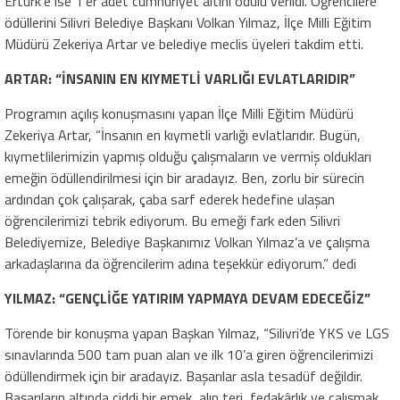
Ertürk’e ise 1’er adet cumhuriyet altını ödülü verildi. Öğrencilere
ödüllerini Silivri Belediye Başkanı Volkan Yılmaz, İlçe Milli Eğitim
Müdürü Zekeriya Artar ve belediye meclis üyeleri takdim etti.
ARTAR: “İNSANIN EN KIYMETLİ VARLIĞI EVLATLARIDIR”
Programın açılış konuşmasını yapan İlçe Milli Eğitim Müdürü
Zekeriya Artar, “İnsanın en kıymetli varlığı evlatlarıdır. Bugün,
kıymetlilerimizin yapmış olduğu çalışmaların ve vermiş oldukları
emeğin ödüllendirilmesi için bir aradayız. Ben, zorlu bir sürecin
ardından çok çalışarak, çaba sarf ederek hedefine ulaşan
öğrencilerimizi tebrik ediyorum. Bu emeği fark eden Silivri
Belediyemize, Belediye Başkanımız Volkan Yılmaz’a ve çalışma
arkadaşlarına da öğrencilerim adına teşekkür ediyorum.” dedi
YILMAZ: “GENÇLİĞE YATIRIM YAPMAYA DEVAM EDECEĞİZ”
Törende bir konuşma yapan Başkan Yılmaz, “Silivri’de YKS ve LGS
sınavlarında 500 tam puan alan ve ilk 10’a giren öğrencilerimizi
ödüllendirmek için bir aradayız. Başarılar asla tesadüf değildir.
Başarıların altında ciddi bir emek, alın teri, fedakârlık ve çalışmak