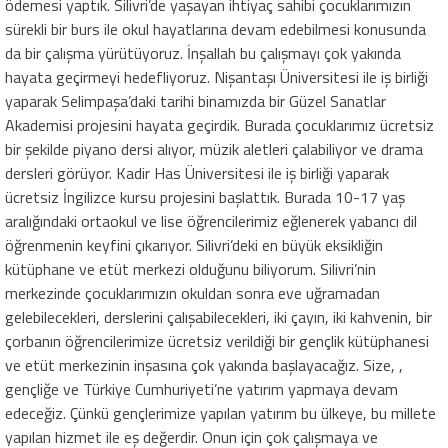
ödemesi yaptık. Silivri’de yaşayan ihtiyaç sahibi çocuklarımızın
sürekli bir burs ile okul hayatlarına devam edebilmesi konusunda
da bir çalışma yürütüyoruz. İnşallah bu çalışmayı çok yakında
hayata geçirmeyi hedefliyoruz. Nişantaşı Üniversitesi ile iş birliği
yaparak Selimpaşa’daki tarihi binamızda bir Güzel Sanatlar
Akademisi projesini hayata geçirdik. Burada çocuklarımız ücretsiz
bir şekilde piyano dersi alıyor, müzik aletleri çalabiliyor ve drama
dersleri görüyor. Kadir Has Üniversitesi ile iş birliği yaparak
ücretsiz İngilizce kursu projesini başlattık. Burada 10-17 yaş
aralığındaki ortaokul ve lise öğrencilerimiz eğlenerek yabancı dil
öğrenmenin keyfini çıkarıyor. Silivri’deki en büyük eksikliğin
kütüphane ve etüt merkezi olduğunu biliyorum. Silivri’nin
merkezinde çocuklarımızın okuldan sonra eve uğramadan
gelebilecekleri, derslerini çalışabilecekleri, iki çayın, iki kahvenin, bir
çorbanın öğrencilerimize ücretsiz verildiği bir gençlik kütüphanesi
ve etüt merkezinin inşasına çok yakında başlayacağız. Size, ,
gençliğe ve Türkiye Cumhuriyeti’ne yatırım yapmaya devam
edeceğiz. Çünkü gençlerimize yapılan yatırım bu ülkeye, bu millete
yapılan hizmet ile eş değerdir. Onun için çok çalışmaya ve