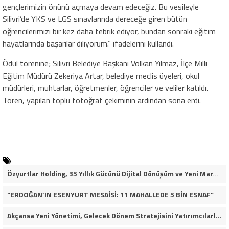
gençlerimizin önünü açmaya devam edeceğiz. Bu vesileyle
Silivri’de YKS ve LGS sınavlarında dereceğe giren bütün
öğrencilerimizi bir kez daha tebrik ediyor, bundan sonraki eğitim
hayatlarında başarılar diliyorum.” ifadelerini kullandı.
Ödül törenine; Silivri Belediye Başkanı Volkan Yılmaz, İlçe Milli
Eğitim Müdürü Zekeriya Artar, belediye meclis üyeleri, okul
müdürleri, muhtarlar, öğretmenler, öğrenciler ve veliler katıldı.
Tören, yapılan toplu fotoğraf çekiminin ardından sona erdi.
Özyurtlar Holding, 35 Yıllık Gücünü Dijital Dönüşüm ve Yeni Marka Stratejisiyle Geleceğe Taşıyor
“ERDOĞAN’IN ESENYURT MESAİSİ: 11 MAHALLEDE 5 BİN ESNAF”
Akçansa Yeni Yönetimi, Gelecek Dönem Stratejisini Yatırımcılarla Paylaştı