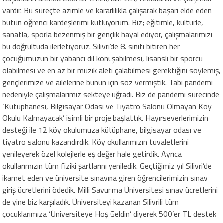
vardır. Bu süreçte azimle ve kararlılıkla çalışarak başarı elde eden
bütün öğrenci kardeşlerimi kutluyorum. Biz; eğitimle, kültürle,
sanatla, sporla bezenmiş bir gençlik hayal ediyor, çalışmalarımızı
bu doğrultuda ilerletiyoruz. Silivri’de 8. sınıfı bitiren her
çocuğumuzun bir yabancı dil konuşabilmesi, lisanslı bir sporcu
olabilmesi ve en az bir müzik aleti çalabilmesi gerektiğini söylemiş,
gençlerimize ve ailelerine bunun için söz vermiştik. Tabi pandemi
nedeniyle çalışmalarımız sekteye uğradı. Biz de pandemi sürecinde
‘Kütüphanesi, Bilgisayar Odası ve Tiyatro Salonu Olmayan Köy
Okulu Kalmayacak’ isimli bir proje başlattık. Hayırseverlerimizin
desteği ile 12 köy okulumuza kütüphane, bilgisayar odası ve
tiyatro salonu kazandırdık. Köy okullarımızın tuvaletlerini
yenileyerek özel kolejlerle eş değer hale getirdik. Ayrıca
okullarımızın tüm fiziki şartlarını yeniledik. Geçtiğimiz yıl Silivri’de
ikamet eden ve üniversite sınavına giren öğrencilerimizin sınav
giriş ücretlerini ödedik. Milli Savunma Üniversitesi sınav ücretlerini
de yine biz karşıladık. Üniversiteyi kazanan Silivrili tüm
çocuklarımıza ‘Üniversiteye Hoş Geldin’ diyerek 500’er TL destek