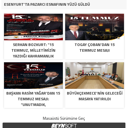
ESENYURT’TA PAZARCI ESNAFININ YÜZÜ GÜLDÜ
SERKAN BOZKURT: “15
TOGAY ÇOBAN’DAN 15
TEMMUZ, MILLETIMIZIN
TEMMUZ MESAJI
YAZDIĞI KAHRAMANLIK
DESTANIDIR”
BAŞKAN RASIM YAĞAR’DAN 15
BÜYÜKÇEKMECE’NİN GELECEĞİ
TEMMUZ MESAJI:
MASAYA YATIRILDI
“UNUTMADIK,
UNUTTURMAYACAĞIZ”
Masaüstü Sürümüne Geç