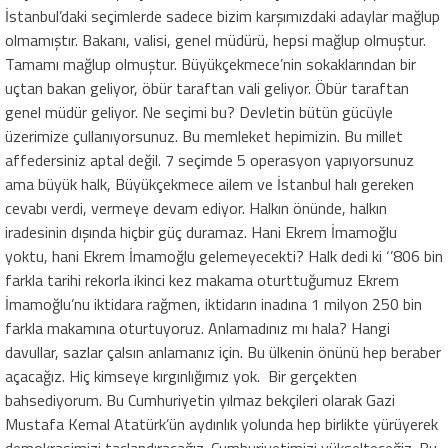
İstanbul’daki seçimlerde sadece bizim karşımızdaki adaylar mağlup
olmamıştır. Bakanı, valisi, genel müdürü, hepsi mağlup olmuştur.
Tamamı mağlup olmuştur. Büyükçekmece’nin sokaklarından bir
uçtan bakan geliyor, öbür taraftan vali geliyor. Öbür taraftan
genel müdür geliyor. Ne seçimi bu? Devletin bütün gücüyle
üzerimize çullanıyorsunuz. Bu memleket hepimizin. Bu millet
affedersiniz aptal değil
.
7 seçimde 5 operasyon yapıyorsunuz
ama büyük halk, Büyükçekmece ailem ve İstanbul halı gereken
cevabı verdi, vermeye devam ediyor. Halkın önünde, halkın
iradesinin dışında hiçbir güç duramaz. Hani Ekrem İmamoğlu
yoktu, hani Ekrem İmamoğlu gelemeyecekti? Halk dedi ki ‘’806 bin
farkla tarihi rekorla ikinci kez makama oturttuğumuz Ekrem
İmamoğlu’nu iktidara rağmen, iktidarın inadına 1 milyon 250 bin
farkla makamına oturtuyoruz. Anlamadınız mı hala? Hangi
davullar, sazlar çalsın anlamanız için. Bu ülkenin önünü hep beraber
açacağız. Hiç kimseye kırgınlığımız yok. Bir gerçekten
bahsediyorum. Bu Cumhuriyetin yılmaz bekçileri olarak Gazi
Mustafa Kemal Atatürk’ün aydınlık yolunda hep birlikte yürüyerek