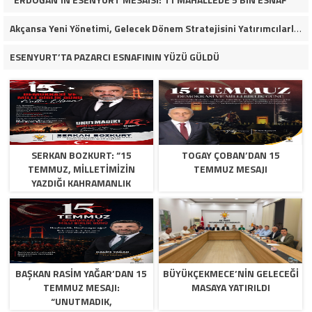
Akçansa Yeni Yönetimi, Gelecek Dönem Stratejisini Yatırımcılarla Paylaştı
ESENYURT’TA PAZARCI ESNAFININ YÜZÜ GÜLDÜ
SERKAN BOZKURT: “15
TOGAY ÇOBAN’DAN 15
TEMMUZ, MILLETIMIZIN
TEMMUZ MESAJI
YAZDIĞI KAHRAMANLIK
DESTANIDIR”
BAŞKAN RASIM YAĞAR’DAN 15
BÜYÜKÇEKMECE’NİN GELECEĞİ
TEMMUZ MESAJI:
MASAYA YATIRILDI
“UNUTMADIK,