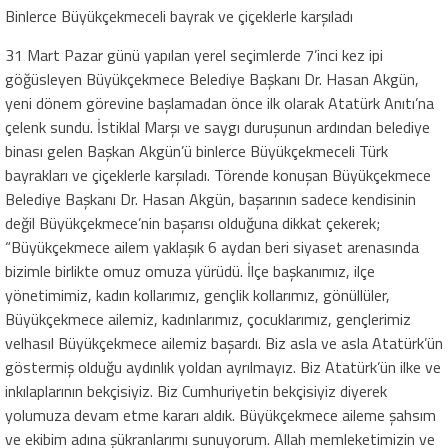
Binlerce Büyükçekmeceli bayrak ve çiçeklerle karşıladı
31 Mart Pazar günü yapılan yerel seçimlerde 7’inci kez ipi
göğüsleyen Büyükçekmece Belediye Başkanı Dr. Hasan Akgün,
yeni dönem görevine başlamadan önce
ilk olarak
Atatürk Anıtı’na
çelenk sundu. İstiklal Marşı ve saygı duruşunun ardından belediye
binası gelen Başkan Akgün’ü binlerce Büyükçekmeceli Türk
bayrakları ve çiçeklerle karşıladı. Törende konuşan Büyükçekmece
Belediye Başkanı Dr. Hasan Akgün, başarının sadece kendisinin
değil Büyükçekmece’nin başarısı olduğuna dikkat çekerek;
“
Büyükçekmece ailem yaklaşık 6 aydan beri siyaset arenasında
bizimle birlikte omuz omuza yürüdü. İlçe başkanımız, ilçe
yönetimimiz, kadın kollarımız, gençlik kollarımız, gönüllüler,
Büyükçekmece ailemiz, kadınlarımız, çocuklarımız, gençlerimiz
velhasıl Büyükçekmece ailemiz başardı. Biz asla ve asla Atatürk’ün
göstermiş olduğu aydınlık yoldan ayrılmayız. Biz Atatürk’ün ilke ve
inkılaplarının bekçisiyiz. Biz Cumhuriyetin bekçisiyiz diyerek
yolumuza devam etme kararı aldık. Büyükçekmece aileme şahsım
ve ekibim adına şükranlarımı sunuyorum. Allah memleketimizin ve