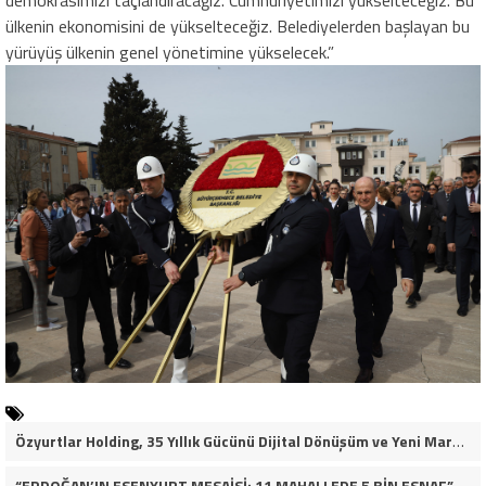
demokrasimizi taçlandıracağız. C
umhuriyetimizi yükselteceğiz. Bu
ülkenin ekonomisini de yükselteceğiz. Belediyelerden başlayan bu
yürüyüş ülkenin genel yönetimine yükselecek.
”
Özyurtlar Holding, 35 Yıllık Gücünü Dijital Dönüşüm ve Yeni Marka Stratejisiyle Geleceğe Taşıyor
“ERDOĞAN’IN ESENYURT MESAİSİ: 11 MAHALLEDE 5 BİN ESNAF”