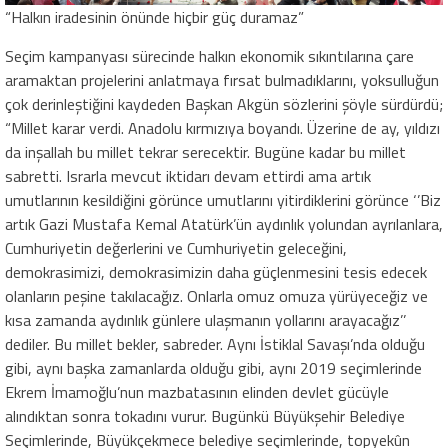
“Halkın iradesinin önünde hiçbir güç duramaz”
Seçim kampanyası sürecinde halkın ekonomik sıkıntılarına çare
aramaktan projelerini anlatmaya fırsat bulmadıklarını, yoksulluğun
çok derinleştiğini kaydeden Başkan Akgün sözlerini şöyle sürdürdü;
“M
illet
karar verdi
. Anadolu kırmızıya boyandı. Üzerine de ay, yıldızı
da inşallah bu millet tekrar serecektir. Bugüne kadar bu millet
sabretti. Israrla mevcut iktidarı devam ettirdi ama artık
umutlarının kesildiğini görünce umutlarını yitirdiklerini görünce ‘’Biz
artık Gazi Mustafa Kemal Atatürk’ün aydınlık yolundan ayrılanlara,
Cumhuriyetin değerlerini ve Cumhuriyetin geleceğini,
demokrasimizi, demokrasimizin daha güçlenmesini tesis edecek
olanların peşine takılacağız. Onlarla omuz omuza yürüyeceğiz ve
kısa zamanda aydınlık günlere ulaşmanın yollarını arayacağız’’
dediler. Bu millet bekler, sabreder. Aynı İstiklal Savaşı’nda olduğu
gibi, aynı başka zamanlarda olduğu gibi, aynı 2019 seçimlerinde
Ekrem İmamoğlu’nun mazbatasının elinden devlet gücüyle
alındıktan sonra tokadını vurur. Bugünkü Büyükşehir Belediye
Seçimlerinde, Büyükçekmece belediye seçimlerinde, topyekûn