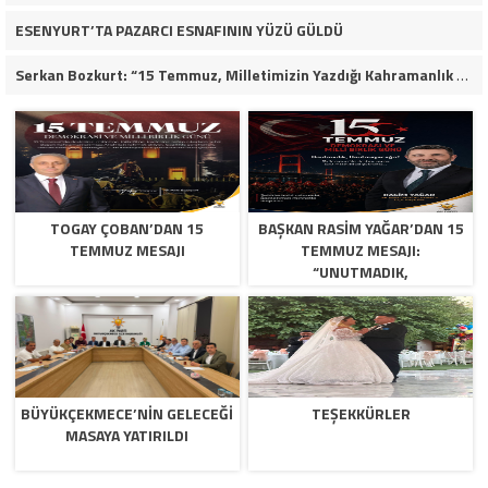
ESENYURT’TA PAZARCI ESNAFININ YÜZÜ GÜLDÜ
Serkan Bozkurt: “15 Temmuz, Milletimizin Yazdığı Kahramanlık Destanıdır”
TOGAY ÇOBAN’DAN 15
BAŞKAN RASIM YAĞAR’DAN 15
TEMMUZ MESAJI
TEMMUZ MESAJI:
“UNUTMADIK,
UNUTTURMAYACAĞIZ”
BÜYÜKÇEKMECE’NİN GELECEĞİ
TEŞEKKÜRLER
MASAYA YATIRILDI