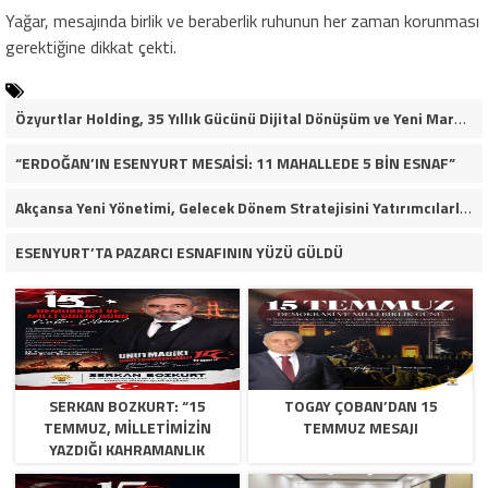
Yağar, mesajında birlik ve beraberlik ruhunun her zaman korunması
gerektiğine dikkat çekti.
Özyurtlar Holding, 35 Yıllık Gücünü Dijital Dönüşüm ve Yeni Marka Stratejisiyle Geleceğe Taşıyor
“ERDOĞAN’IN ESENYURT MESAİSİ: 11 MAHALLEDE 5 BİN ESNAF”
Akçansa Yeni Yönetimi, Gelecek Dönem Stratejisini Yatırımcılarla Paylaştı
ESENYURT’TA PAZARCI ESNAFININ YÜZÜ GÜLDÜ
SERKAN BOZKURT: “15
TOGAY ÇOBAN’DAN 15
TEMMUZ, MILLETIMIZIN
TEMMUZ MESAJI
YAZDIĞI KAHRAMANLIK
DESTANIDIR”