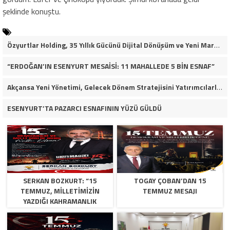
şeklinde konuştu.
Özyurtlar Holding, 35 Yıllık Gücünü Dijital Dönüşüm ve Yeni Marka Stratejisiyle Geleceğe Taşıyor
“ERDOĞAN’IN ESENYURT MESAİSİ: 11 MAHALLEDE 5 BİN ESNAF”
Akçansa Yeni Yönetimi, Gelecek Dönem Stratejisini Yatırımcılarla Paylaştı
ESENYURT’TA PAZARCI ESNAFININ YÜZÜ GÜLDÜ
SERKAN BOZKURT: “15
TOGAY ÇOBAN’DAN 15
TEMMUZ, MILLETIMIZIN
TEMMUZ MESAJI
YAZDIĞI KAHRAMANLIK
DESTANIDIR”