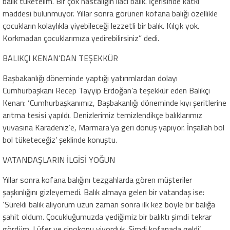
balık tüketelim. Bir çok hastalığın ilacı balık. İçerisinde katkı
maddesi bulunmuyor. Yıllar sonra görünen kofana balığı özellikle
çocukların kolaylıkla yiyebileceği lezzetli bir balık. Kılçık yok.
Korkmadan çocuklarımıza yedirebilirsiniz” dedi.
BALIKÇI KENAN’DAN TEŞEKKÜR
Başbakanlığı döneminde yaptığı yatırımlardan dolayı
Cumhurbaşkanı Recep Tayyip Erdoğan’a teşekkür eden Balıkçı
Kenan: ‘Cumhurbaşkanımız, Başbakanlığı döneminde kıyı şeritlerine
arıtma tesisi yapıldı. Denizlerimiz temizlendikçe balıklarımız
yuvasına Karadeniz’e, Marmara’ya geri dönüş yapıyor. İnşallah bol
bol tüketeceğiz’ şeklinde konuştu.
VATANDAŞLARIN İLGİSİ YOĞUN
Yıllar sonra kofana balığını tezgahlarda gören müşteriler
şaşkınlığını gizleyemedi. Balık almaya gelen bir vatandaş ise:
‘Sürekli balık alıyorum uzun zaman sonra ilk kez böyle bir balığa
şahit oldum. Çocukluğumuzda yediğimiz bir balıktı şimdi tekrar
gördüm. Lüfer ve çinokopu yiyorduk. Şimdi kofanada geldi’