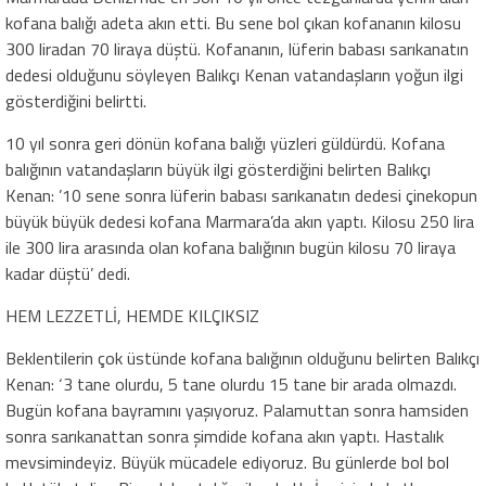
kofana balığı adeta akın etti. Bu sene bol çıkan kofananın kilosu
300 liradan 70 liraya düştü. Kofananın, lüferin babası sarıkanatın
dedesi olduğunu söyleyen Balıkçı Kenan vatandaşların yoğun ilgi
gösterdiğini belirtti.
10 yıl sonra geri dönün kofana balığı yüzleri güldürdü. Kofana
balığının vatandaşların büyük ilgi gösterdiğini belirten Balıkçı
Kenan: ’10 sene sonra lüferin babası sarıkanatın dedesi çinekopun
büyük büyük dedesi kofana Marmara’da akın yaptı. Kilosu 250 lira
ile 300 lira arasında olan kofana balığının bugün kilosu 70 liraya
kadar düştü’ dedi.
HEM LEZZETLİ, HEMDE KILÇIKSIZ
Beklentilerin çok üstünde kofana balığının olduğunu belirten Balıkçı
Kenan: ‘3 tane olurdu, 5 tane olurdu 15 tane bir arada olmazdı.
Bugün kofana bayramını yaşıyoruz. Palamuttan sonra hamsiden
sonra sarıkanattan sonra şimdide kofana akın yaptı. Hastalık
mevsimindeyiz. Büyük mücadele ediyoruz. Bu günlerde bol bol