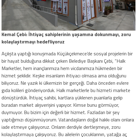
Kemal Çebi: İhtiyaç sahiplerinin yaşamına dokunmayı, zoru
kolaylaştırmayı hedefliyoruz
Açılışta yaptığı konuşmada Küçükçekmece’de sosyal projelerin bir
bir hayat bulduğuna dikkat çeken Belediye Başkanı Çebi, “Halk
Marketler, hem inançlarımıza hem vicdanımıza hükmeden bir
hizmet şeklidir. Keşke insanların ihtiyacı olmasa ama olduğunu
biliyoruz. Ne yazık ki ülkemizin bir gerçeği. Daha önceden evlere
gıda kolileri gönderiyorduk. Halk marketlerle bu hizmeti markete
dönüştürdük. İhtiyaç sahibi, kartlara yüklenen puanlarla gelip
buradan market alışverişini yapıyor. Kimse bunu görmüyor,
duymuyor. Bu bizim için değerli bir hizmet. Fazladan bir şey
yaptığımızı düşünmüyorum. Vatandaşların doğal hakkı olanı onlara
iade etmeye çalışıyoruz. Onların derdiyle dertleşmeye, zoru
kolaylaştırmaya çalışıyoruz. Bu ailelerin çocuklarının, yatağa aç