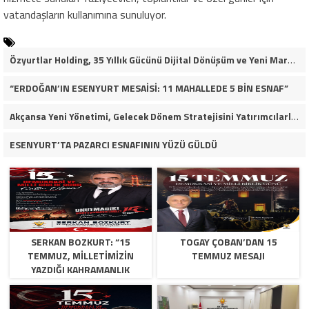
vatandaşların kullanımına sunuluyor.
Özyurtlar Holding, 35 Yıllık Gücünü Dijital Dönüşüm ve Yeni Marka Stratejisiyle Geleceğe Taşıyor
“ERDOĞAN’IN ESENYURT MESAİSİ: 11 MAHALLEDE 5 BİN ESNAF”
Akçansa Yeni Yönetimi, Gelecek Dönem Stratejisini Yatırımcılarla Paylaştı
ESENYURT’TA PAZARCI ESNAFININ YÜZÜ GÜLDÜ
SERKAN BOZKURT: “15
TOGAY ÇOBAN’DAN 15
TEMMUZ, MILLETIMIZIN
TEMMUZ MESAJI
YAZDIĞI KAHRAMANLIK
DESTANIDIR”