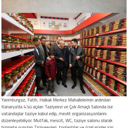
Yarımburgaz, Fatih, Halkalı Merkez Mahallelerinin ardından
Kanarya’da 4.’sü açılan Taziyeevi ve Çok Amaçlı Salonda ise
vatandaşlar taziye kabul edip, mevlit organizasyonlarını
düzenleyebiliyor. Mutfak, mescit, WC, taziye salonu olarak
hizmete sunulan Taziyeevleri, toplantılar ve özel günler için