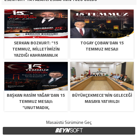
SERKAN BOZKURT: “15
TOGAY ÇOBAN’DAN 15
TEMMUZ, MILLETIMIZIN
TEMMUZ MESAJI
YAZDIĞI KAHRAMANLIK
DESTANIDIR”
BAŞKAN RASIM YAĞAR’DAN 15
BÜYÜKÇEKMECE’NİN GELECEĞİ
TEMMUZ MESAJI:
MASAYA YATIRILDI
“UNUTMADIK,
UNUTTURMAYACAĞIZ”
Masaüstü Sürümüne Geç