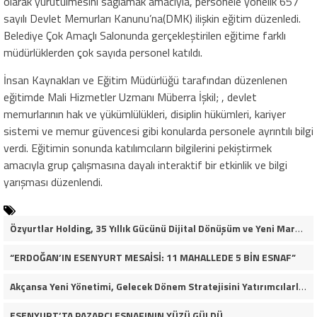
olarak yürütülmesini sağlamak amacıyla, personele yönelik 657
sayılı Devlet Memurları Kanunu’na(DMK) ilişkin eğitim düzenledi.
Belediye Çok Amaçlı Salonunda gerçekleştirilen eğitime farklı
müdürlüklerden çok sayıda personel katıldı.
İnsan Kaynakları ve Eğitim Müdürlüğü tarafından düzenlenen
eğitimde Mali Hizmetler Uzmanı Müberra İşkil; , devlet
memurlarının hak ve yükümlülükleri, disiplin hükümleri, kariyer
sistemi ve memur güvencesi gibi konularda personele ayrıntılı bilgi
verdi. Eğitimin sonunda katılımcıların bilgilerini pekiştirmek
amacıyla grup çalışmasına dayalı interaktif bir etkinlik ve bilgi
yarışması düzenlendi.
Özyurtlar Holding, 35 Yıllık Gücünü Dijital Dönüşüm ve Yeni Marka Stratejisiyle Geleceğe Taşıyor
“ERDOĞAN’IN ESENYURT MESAİSİ: 11 MAHALLEDE 5 BİN ESNAF”
Akçansa Yeni Yönetimi, Gelecek Dönem Stratejisini Yatırımcılarla Paylaştı
ESENYURT’TA PAZARCI ESNAFININ YÜZÜ GÜLDÜ