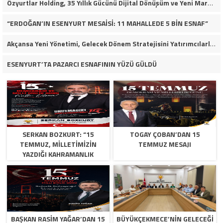
Özyurtlar Holding, 35 Yıllık Gücünü Dijital Dönüşüm ve Yeni Marka Stratejisiyle Geleceğe Taşıyor
“ERDOĞAN’IN ESENYURT MESAİSİ: 11 MAHALLEDE 5 BİN ESNAF”
Akçansa Yeni Yönetimi, Gelecek Dönem Stratejisini Yatırımcılarla Paylaştı
ESENYURT’TA PAZARCI ESNAFININ YÜZÜ GÜLDÜ
SERKAN BOZKURT: “15
TOGAY ÇOBAN’DAN 15
TEMMUZ, MILLETIMIZIN
TEMMUZ MESAJI
YAZDIĞI KAHRAMANLIK
DESTANIDIR”
BAŞKAN RASIM YAĞAR’DAN 15
BÜYÜKÇEKMECE’NİN GELECEĞİ