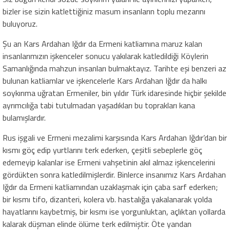
bizler ise sizin katlettiğiniz masum insanların toplu mezarını
buluyoruz.
Şu an Kars Ardahan Iğdır da Ermeni katliamına maruz kalan
insanlarımızın işkenceler sonucu yakılarak katledildiği Köylerin
Samanlığında mahzun insanları bulmaktayız. Tarihte eşi benzeri az
bulunan katliamlar ve işkencelerle Kars Ardahan Iğdır da halkı
soykırıma uğratan Ermeniler, bin yıldır Türk idaresinde hiçbir şekilde
ayrımcılığa tabi tutulmadan yaşadıkları bu toprakları kana
bulamışlardır.
Rus işgali ve Ermeni mezalimi karşısında Kars Ardahan Iğdır’dan bir
kısmı göç edip yurtlarını terk ederken, çeşitli sebeplerle göç
edemeyip kalanlar ise Ermeni vahşetinin akıl almaz işkencelerini
gördükten sonra katledilmişlerdir. Binlerce insanımız Kars Ardahan
Iğdır da Ermeni katliamından uzaklaşmak için çaba sarf ederken;
bir kısmı tifo, dizanteri, kolera vb. hastalığa yakalanarak yolda
hayatlarını kaybetmiş, bir kısmı ise yorgunluktan, açlıktan yollarda
kalarak düşman elinde ölüme terk edilmiştir. Öte yandan