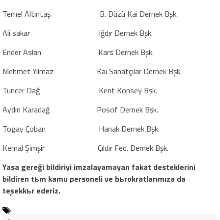
Temel Altıntaş
B. Düzü Kai Dernek Bşk.
Ali sakar
Iğdır Dernek Bşk.
Ender Aslan
Kars Dernek Bşk.
Mehmet Yılmaz
Kai Sanatçılar Dernek Bşk.
Tuncer Dağ
Kent Konsey Bşk.
Aydın Karadağ
Posof Dernek Bşk.
Togay Çoban
Hanak Dernek Bşk.
Kemal Şimşir
Çıldır Fed. Dernek Bşk.
Yasa gereği bildiriyi imzalayamayan fakat desteklerini
bildiren tьm kamu personeli ve bьrokratlarımıza da
teşekkьr ederiz.