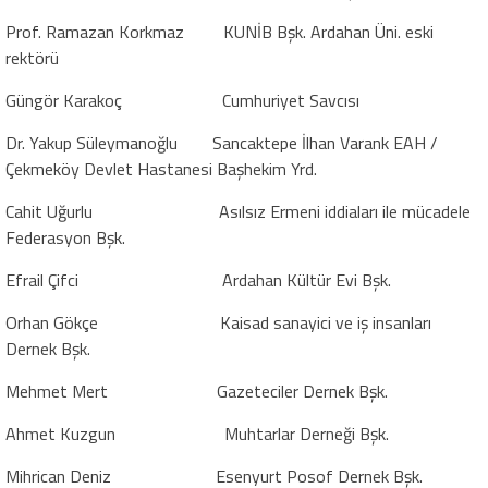
Prof. Ramazan Korkmaz
KUNİB Bşk. Ardahan Üni. eski
rektörü
Güngör Karakoç
Cumhuriyet Savcısı
Dr. Yakup Süleymanoğlu
Sancaktepe İlhan Varank EAH /
Çekmeköy Devlet Hastanesi Başhekim Yrd.
Cahit Uğurlu
Asılsız Ermeni iddiaları ile mücadele
Federasyon Bşk.
Efrail Çifci
Ardahan Kültür Evi Bşk.
Orhan Gökçe
Kaisad sanayici ve iş insanları
Dernek Bşk.
Mehmet Mert
Gazeteciler Dernek Bşk.
Ahmet Kuzgun
Muhtarlar Derneği Bşk.
Mihrican Deniz
Esenyurt Posof Dernek Bşk.