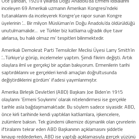
Öte yandan, 1920’li yıllarda Doğu Anadolu’da Ermeni iddialarını
inceleyen 69 Amerikalı uzmanın Amerikan Kongresi’ndeki
tutanaklarını da inceleyerek Kongre’ye rapor sunan Kongre
üyelerinin ’… Bir milyon Müslüman’ın Doğu Anadolu’da öldürüldüğü
unutulmamalıdır…
ve Türkler biz katliama uğradık diye tavır
alırlarsa, bu haklı olmaz mı’ tespitleri bilinmektedir.
Amerikalı Demokrat Parti Temsilciler Meclisi Üyesi Larry Smith’in
’…Türkiye’yi görüp, incelemeler yaptım. Şimdi fikrim değişti. Artık
olaylara ilmî ve gerçekçi bir açıdan bakıyorum. Ermenilerin tarihi
saptırdıklarını ve gerçekleri kendi amaçları doğrultusunda
değiştirdiklerini gördüm’ ifadesi yayımlanmıştır.
Amerika Birleşik Devletleri (ABD) Başkanı Joe Biden’ın 1915
olaylarını ‘Ermeni Soykırımı’ olarak nitelendirmesi ise gerçekle
tarihle asla bağdaşmamaktadır. Bu söylem sadece siyasidir. ABD,
önce kirli tarihinde kendi yaptıkları katliamlara, işkencelere,
zulümlere baksın. Tek gündemi ülkemize düşmanlık olan çevrelerin
iftiralarını tekrar eden ABD Başkanının açıklamasını şiddetle
kınayıp reddederken, ABD ise yaptığı açıklamasıyla gerçek yüzünü