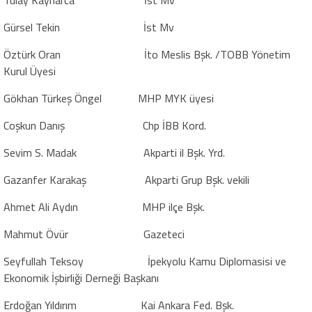
Gürsel Tekin
İst Mv
Öztürk Oran
İto Meslis Bşk. /TOBB Yönetim
Kurul Üyesi
Gökhan Türkeş Öngel
MHP MYK üyesi
Coşkun Danış
Chp İBB Kord.
Sevim S. Madak
Akparti il Bşk. Yrd.
Gazanfer Karakaş
Akparti Grup Bşk. vekili
Ahmet Ali Aydın
MHP ilçe Bşk.
Mahmut Övür
Gazeteci
Seyfullah Teksoy
İpekyolu Kamu Diplomasisi ve
Ekonomik İşbirliği Derneği Başkanı
Erdoğan Yıldırım
Kai Ankara Fed. Bşk.