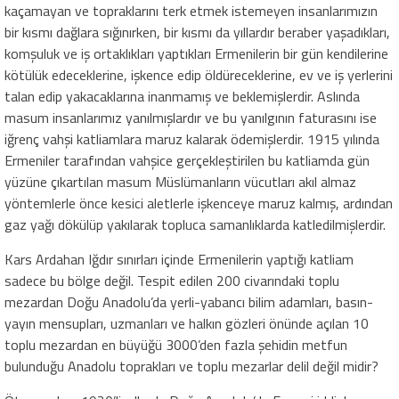
kaçamayan ve topraklarını terk etmek istemeyen insanlarımızın
bir kısmı dağlara sığınırken, bir kısmı da yıllardır beraber yaşadıkları,
komşuluk ve iş ortaklıkları yaptıkları Ermenilerin bir gün kendilerine
kötülük edeceklerine, işkence edip öldüreceklerine, ev ve iş yerlerini
talan edip yakacaklarına inanmamış ve beklemişlerdir. Aslında
masum insanlarımız yanılmışlardır ve bu yanılgının faturasını ise
iğrenç vahşi katliamlara maruz kalarak ödemişlerdir. 1915 yılında
Ermeniler tarafından vahşice gerçekleştirilen bu katliamda gün
yüzüne çıkartılan masum Müslümanların vücutları akıl almaz
yöntemlerle önce kesici aletlerle işkenceye maruz kalmış, ardından
gaz yağı dökülüp yakılarak topluca samanlıklarda katledilmişlerdir.
Kars Ardahan Iğdır sınırları içinde Ermenilerin yaptığı katliam
sadece bu bölge değil. Tespit edilen 200 civarındaki toplu
mezardan Doğu Anadolu’da yerli-yabancı bilim adamları, basın-
yayın mensupları, uzmanları ve halkın gözleri önünde açılan 10
toplu mezardan en büyüğü 3000’den fazla şehidin metfun
bulunduğu Anadolu toprakları ve toplu mezarlar delil değil midir?