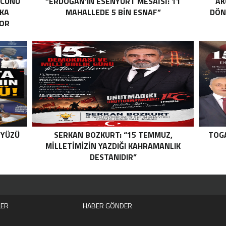
ÜCÜNÜ
“ERDOĞAN’IN ESENYURT MESAİSİ: 11
AK
RKA
MAHALLEDE 5 BİN ESNAF”
DÖN
YOR
 YÜZÜ
SERKAN BOZKURT: “15 TEMMUZ,
TOGA
MILLETIMIZIN YAZDIĞI KAHRAMANLIK
DESTANIDIR”
LER
HABER GÖNDER