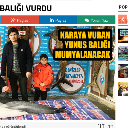
BALIĞI VURDU
POP
Paylaş
Paylaş
Yorum Yaz
SON
kez görüntülendi.