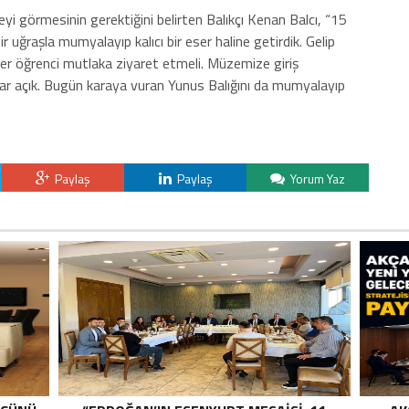
i görmesinin gerektiğini belirten
Balıkçı
Kenan
Balcı, “15
r uğraşla mumyalayıp kalıcı bir eser haline getirdik. Gelip
er öğrenci mutlaka ziyaret etmeli. Müzemize giriş
ar açık. Bugün karaya vuran Yunus Balığını da mumyalayıp
Paylaş
Paylaş
Yorum Yaz