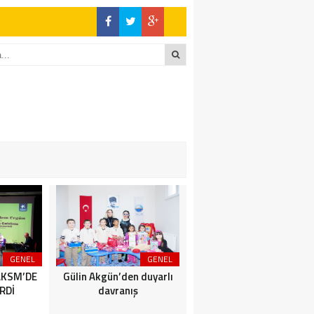
GENEL
GENEL
SİYASET
AKSM’DE
Gülin Akgün’den duyarlı
BİZİMKENTLİLERE AFET
RDİ
davranış
SEMİNERİ