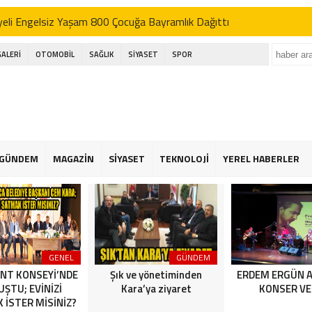
eli Engelsiz Yaşam 800 Çocuğa Bayramlık Dağıttı
’DEN AK SEFER
GALERİ
OTOMOBİL
SAĞLIK
SİYASET
SPOR
ı; basın bu ülkenin dördüncü kuvvetidir
kçekmece festival alanında havai fişek kazası
eli Engelsiz Yaşam 800 Çocuğa Bayramlık Dağıttı
’DEN AK SEFER
GÜNDEM
MAGAZİN
SİYASET
TEKNOLOJİ
YEREL HABERLER
ı; basın bu ülkenin dördüncü kuvvetidir
kçekmece festival alanında havai fişek kazası
GENEL
GÜNDEM
NT KONSEYİ’NDE
Şık ve yönetiminden
ERDEM ERGÜN 
ŞTU; EVİNİZİ
Kara’ya ziyaret
KONSER VE
 İSTER MİSİNİZ?