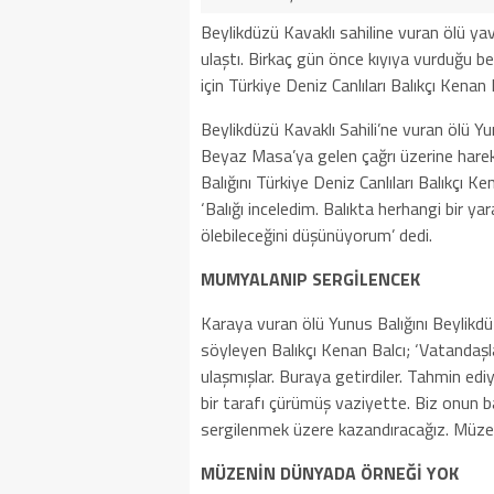
Beylikdüzü Kavaklı sahiline vuran ölü yav
ulaştı. Birkaç gün önce kıyıya vurduğu b
için Türkiye Deniz Canlıları
Balıkçı
Kenan
M
Beylikdüzü Kavaklı Sahili’ne vuran ölü Yu
Beyaz Masa’ya gelen çağrı üzerine harek
Balığını Türkiye Deniz Canlıları
Balıkçı
Ke
‘Balığı inceledim. Balıkta herhangi bir yar
ölebileceğini düşünüyorum’ dedi.
MUMYALANIP SERGİLENCEK
Karaya vuran ölü Yunus Balığını Beylikdüz
söyleyen
Balıkçı
Kenan
Balcı; ‘Vatandaşla
ulaşmışlar. Buraya getirdiler. Tahmin ed
bir tarafı çürümüş vaziyette. Biz onun ba
sergilenmek üzere kazandıracağız. Müzem
MÜZENİN DÜNYADA ÖRNEĞİ YOK