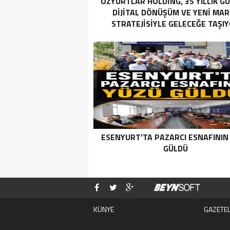
ÖZYURTLAR HOLDING, 35 YILLIK G
DIJITAL DÖNÜŞÜM VE YENI MA
STRATEJISIYLE GELECEĞE TAŞI
ESENYURT’TA PAZARCI ESNAFININ
GÜLDÜ
KÜNYE
GAZETE