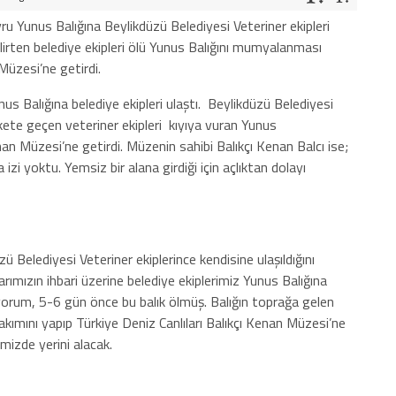
ru Yunus Balığına Beylikdüzü Belediyesi Veteriner ekipleri
elirten belediye ekipleri ölü Yunus Balığını mumyalanması
üzesi’ne getirdi.
nus Balığına belediye ekipleri ulaştı. Beylikdüzü Belediyesi
ete geçen veteriner ekipleri kıyıya vuran Yunus
nan
Müzesi’ne getirdi. Müzenin sahibi
Balıkçı
Kenan
Balcı ise;
a izi yoktu. Yemsiz bir alana girdiği için açlıktan dolayı
ü Belediyesi Veteriner ekiplerince kendisine ulaşıldığını
rımızın ihbari üzerine belediye ekiplerimiz Yunus Balığına
iyorum, 5-6 gün önce bu balık ölmüş. Balığın toprağa gelen
kımını yapıp Türkiye Deniz Canlıları
Balıkçı
Kenan
Müzesi’ne
izde yerini alacak.