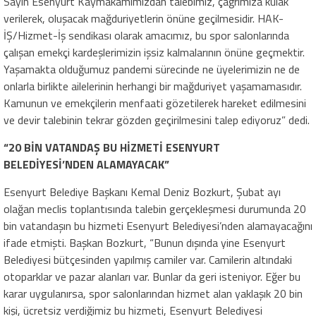
Sayın Esenyurt Kaymakamımızdan talebimiz, çağrımıza kulak
verilerek, oluşacak mağduriyetlerin önüne geçilmesidir. HAK-
İŞ/Hizmet-İş sendikası olarak amacımız, bu spor salonlarında
çalışan emekçi kardeşlerimizin işsiz kalmalarının önüne geçmektir.
Yaşamakta olduğumuz pandemi sürecinde ne üyelerimizin ne de
onlarla birlikte ailelerinin herhangi bir mağduriyet yaşamamasıdır.
Kamunun ve emekçilerin menfaati gözetilerek hareket edilmesini
ve devir talebinin tekrar gözden geçirilmesini talep ediyoruz” dedi.
“20 BİN VATANDAŞ BU HİZMETİ ESENYURT
BELEDİYESİ’NDEN ALAMAYACAK”
Esenyurt Belediye Başkanı Kemal Deniz Bozkurt, Şubat ayı
olağan meclis toplantısında talebin gerçekleşmesi durumunda 20
bin vatandaşın bu hizmeti Esenyurt Belediyesi’nden alamayacağını
ifade etmişti. Başkan Bozkurt, “Bunun dışında yine Esenyurt
Belediyesi bütçesinden yapılmış camiler var. Camilerin altındaki
otoparklar ve pazar alanları var. Bunlar da geri isteniyor. Eğer bu
karar uygulanırsa, spor salonlarından hizmet alan yaklaşık 20 bin
kişi, ücretsiz verdiğimiz bu hizmeti, Esenyurt Belediyesi