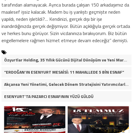
tarafından alamayacak. Ayrıca burada çalışan 150 arkadaşımız da
maalesef işsiz kalacak. Madem bu iş yanlıştı geçmişte neden
yapıldı, neden işletildi?… Kendinizi, gerçek dışı bir işe
inandırdığınızda gerçek değişmiyor. Bütün açıklığıyla gerçek ortada
ve herkes bunu görüyor. Sizin vicdanınıza bırakıyorum. Biz bütün
engellemelere rağmen hizmet etmeye devam edeceğiz” demişti.
Özyurtlar Holding, 35 Yıllık Gücünü Dijital Dönüşüm ve Yeni Marka Stratejisiyle Geleceğe Taşıyor
“ERDOĞAN’IN ESENYURT MESAİSİ: 11 MAHALLEDE 5 BİN ESNAF”
Akçansa Yeni Yönetimi, Gelecek Dönem Stratejisini Yatırımcılarla Paylaştı
ESENYURT’TA PAZARCI ESNAFININ YÜZÜ GÜLDÜ