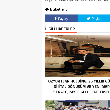
Etiketler :
Paylaş
Paylaş
İLGİLİ HABERLER
ÖZYURTLAR HOLDING, 35 YILLIK G
DIJITAL DÖNÜŞÜM VE YENI MA
STRATEJISIYLE GELECEĞE TAŞI