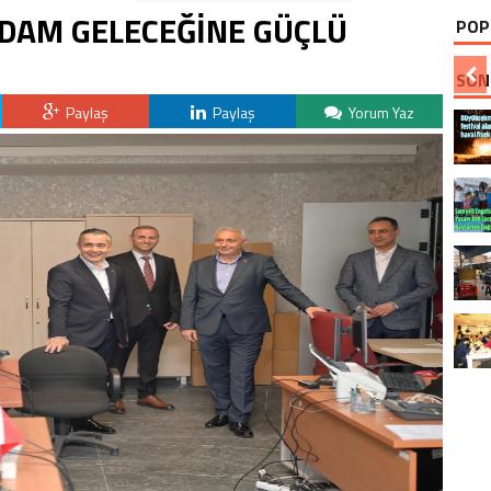
HDAM GELECEĞİNE GÜÇLÜ
POP
SON
Paylaş
Paylaş
Yorum Yaz