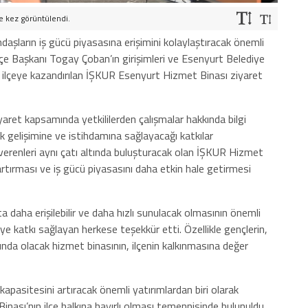
ve
kez görüntülendi.
daşların iş gücü piyasasına erişimini kolaylaştıracak önemli
İlçe Başkanı Togay Çoban’ın girişimleri ve Esenyurt Belediye
e ilçeye kazandırılan İŞKUR Esenyurt Hizmet Binası ziyaret
yaret kapsamında yetkililerden çalışmalar hakkında bilgi
 gelişimine ve istihdamına sağlayacağı katkılar
işverenleri aynı çatı altında buluşturacak olan İŞKUR Hizmet
 artırması ve iş gücü piyasasını daha etkin hale getirmesi
a daha erişilebilir ve daha hızlı sunulacak olmasının önemli
e katkı sağlayan herkese teşekkür etti. Özellikle gençlerin,
ında olacak hizmet binasının, ilçenin kalkınmasına değer
pasitesini artıracak önemli yatırımlardan biri olarak
nası’nın ilçe halkına hayırlı olması temennisinde bulunuldu.