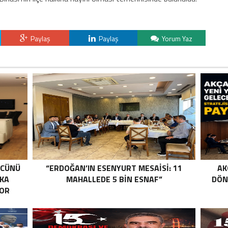
Paylaş
Paylaş
Yorum Yaz
ÜCÜNÜ
“ERDOĞAN’IN ESENYURT MESAİSİ: 11
AK
RKA
MAHALLEDE 5 BİN ESNAF”
DÖN
YOR