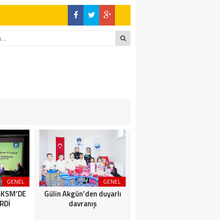
GENEL
GENEL
SİYASET
AKSM’DE
Gülin Akgün’den duyarlı
BİZİMKENTLİLERE AFET
RDİ
davranış
SEMİNERİ