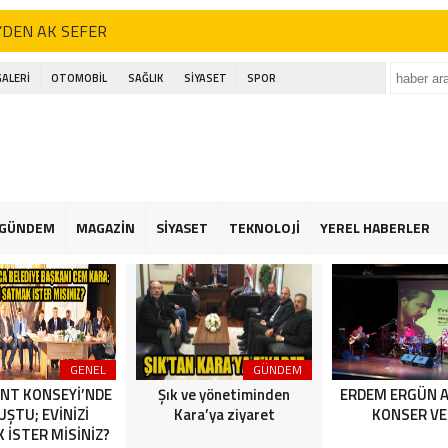
’DEN AK SEFER
ı; basın bu ülkenin dördüncü kuvvetidir
GALERİ
OTOMOBİL
SAĞLIK
SİYASET
SPOR
kçekmece festival alanında havai fişek kazası
eli Engelsiz Yaşam 800 Çocuğa Bayramlık Dağıttı
’DEN AK SEFER
ı; basın bu ülkenin dördüncü kuvvetidir
GÜNDEM
MAGAZİN
SİYASET
TEKNOLOJİ
YEREL HABERLER
kçekmece festival alanında havai fişek kazası
eli Engelsiz Yaşam 800 Çocuğa Bayramlık Dağıttı
GENEL
GÜNDEM
NT KONSEYİ’NDE
Şık ve yönetiminden
ERDEM ERGÜN 
ŞTU; EVİNİZİ
Kara’ya ziyaret
KONSER VE
 İSTER MİSİNİZ?