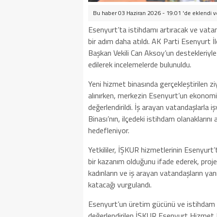
Bu haber 03 Haziran 2026 - 19:01 'de eklendi 
Esenyurt’ta istihdamı artıracak ve vatan
bir adım daha atıldı. AK Parti Esenyurt 
Başkan Vekili Can Aksoy’un destekleriyl
edilerek incelemelerde bulunuldu.
Yeni hizmet binasında gerçekleştirilen zi
alınırken, merkezin Esenyurt’un ekonomik
değerlendirildi. İş arayan vatandaşlarla 
Binası’nın, ilçedeki istihdam olanaklarını
hedefleniyor.
Yetkililer, İŞKUR hizmetlerinin Esenyurt’t
bir kazanım olduğunu ifade ederek, projey
kadınların ve iş arayan vatandaşların yan
katacağı vurgulandı.
Esenyurt’un üretim gücünü ve istihdam ka
değerlendirilen İŞKUR Esenyurt Hizmet Bi