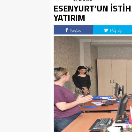
SÜRÜYOR
ESENYURT’UN İSTİ
YATIRIM
Paylaş
Paylaş