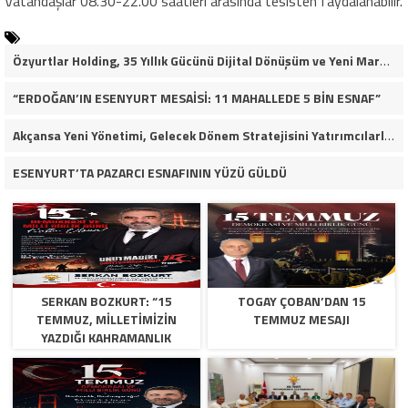
Vatandaşlar 08.30-22.00 saatleri arasında tesisten faydalanabilir.
Özyurtlar Holding, 35 Yıllık Gücünü Dijital Dönüşüm ve Yeni Marka Stratejisiyle Geleceğe Taşıyor
“ERDOĞAN’IN ESENYURT MESAİSİ: 11 MAHALLEDE 5 BİN ESNAF”
Akçansa Yeni Yönetimi, Gelecek Dönem Stratejisini Yatırımcılarla Paylaştı
ESENYURT’TA PAZARCI ESNAFININ YÜZÜ GÜLDÜ
SERKAN BOZKURT: “15
TOGAY ÇOBAN’DAN 15
TEMMUZ, MILLETIMIZIN
TEMMUZ MESAJI
YAZDIĞI KAHRAMANLIK
DESTANIDIR”