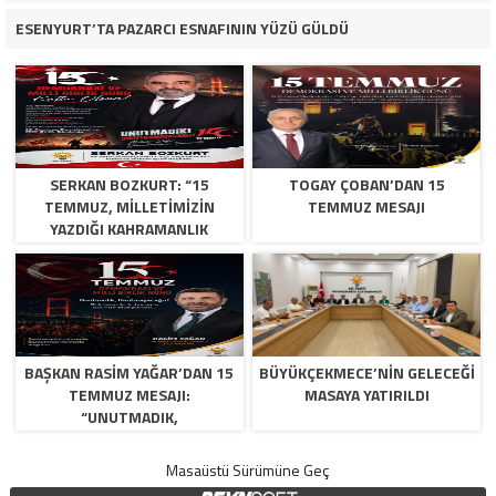
ESENYURT’TA PAZARCI ESNAFININ YÜZÜ GÜLDÜ
SERKAN BOZKURT: “15
TOGAY ÇOBAN’DAN 15
TEMMUZ, MILLETIMIZIN
TEMMUZ MESAJI
YAZDIĞI KAHRAMANLIK
DESTANIDIR”
BAŞKAN RASIM YAĞAR’DAN 15
BÜYÜKÇEKMECE’NİN GELECEĞİ
TEMMUZ MESAJI:
MASAYA YATIRILDI
“UNUTMADIK,
UNUTTURMAYACAĞIZ”
Masaüstü Sürümüne Geç