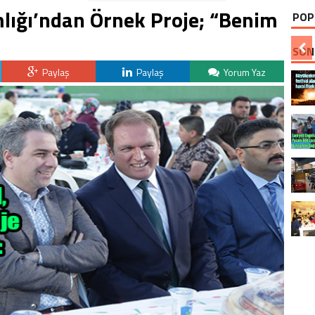
ığı’ndan Örnek Proje; “Benim
POP
SON
Paylaş
Paylaş
Yorum Yaz