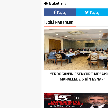
Etiketler :
Paylaş
Paylaş
İLGİLİ HABERLER
“ERDOĞAN’IN ESENYURT MESAİSİ
MAHALLEDE 5 BİN ESNAF”