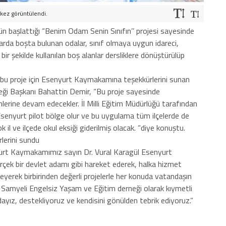
kez görüntülendi.
n başlattığı “Benim Odam Senin Sınıfın’’ projesi sayesinde
llarda boşta bulunan odalar, sınıf olmaya uygun idareci,
 şekilde kullanılan boş alanlar dersliklere dönüştürülüp
 bu proje için Esenyurt Kaymakamına teşekkürlerini sunan
ği Başkanı Bahattin Demir, “Bu proje sayesinde
mlerine devam edecekler. İl Milli Eğitim Müdürlüğü tarafından
 Esenyurt pilot bölge olur ve bu uygulama tüm ilçelerde de
il ve ilçede okul eksiği giderilmiş olacak. “diye konuştu.
lerini sundu
urt Kaymakamımız sayın Dr. Vural Karagül Esenyurt
rçek bir devlet adamı gibi hareket ederek, halka hizmet
erek birbirinden değerli projelerle her konuda vatandaşın
r Samyeli Engelsiz Yaşam ve Eğitim derneği olarak kıymetli
yız, destekliyoruz ve kendisini gönülden tebrik ediyoruz.”