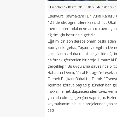
Bu haber 12 Kasım 2019 - 10:53 'de eklendi ve
Esenyurt Kaymakam’ı Dr. Vural Karagül’ü
127 derslik öğrencilere kazandırıldı. Oku
memur, büro odaları ve amaca uymayan bir
eğitim için hazır hale getirildi.
Eğitim için son derece önem teşkil eden
Samyeli Engelsiz Yaşam ve Eğitim Derne
çocuklarımız daha rahat bir şekilde eğiti
da örnek gösterilen bir proje. Umarız ki
gerçekleşir. Bu uygulama sayesinde birçok 
Bahattin Demir, Vural Karagül’e teşekkür
Dernek Başkanı Bahattin Demir, “Eseny
ilçemize göreve başladığı günden beri ge
hakka hizmet düşüncesinden taviz vermey
yanında olmuş, gereğini yapmıştır. Bizle
kaymakamımız bütün projelerinde yanında
dedi.