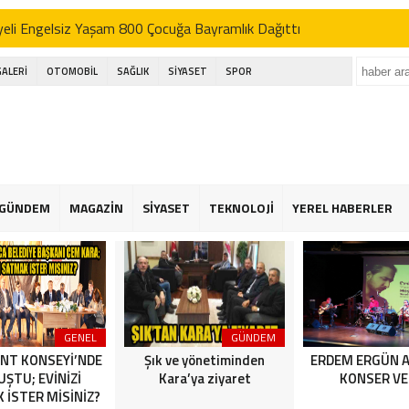
eli Engelsiz Yaşam 800 Çocuğa Bayramlık Dağıttı
’DEN AK SEFER
GALERİ
OTOMOBİL
SAĞLIK
SİYASET
SPOR
ı; basın bu ülkenin dördüncü kuvvetidir
kçekmece festival alanında havai fişek kazası
eli Engelsiz Yaşam 800 Çocuğa Bayramlık Dağıttı
’DEN AK SEFER
GÜNDEM
MAGAZİN
SİYASET
TEKNOLOJİ
YEREL HABERLER
ı; basın bu ülkenin dördüncü kuvvetidir
kçekmece festival alanında havai fişek kazası
GENEL
GÜNDEM
NT KONSEYİ’NDE
Şık ve yönetiminden
ERDEM ERGÜN 
ŞTU; EVİNİZİ
Kara’ya ziyaret
KONSER VE
 İSTER MİSİNİZ?