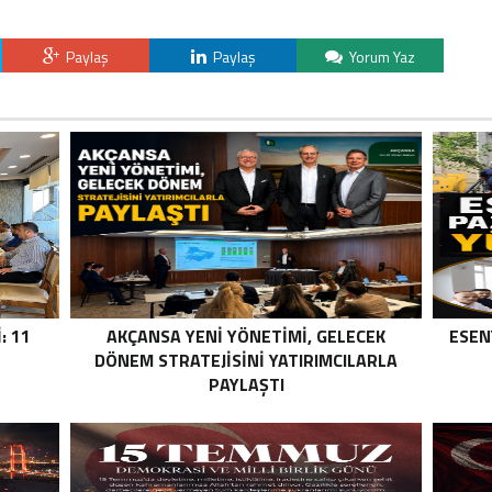
Paylaş
Paylaş
Yorum Yaz
: 11
AKÇANSA YENI YÖNETIMI, GELECEK
ESEN
DÖNEM STRATEJISINI YATIRIMCILARLA
PAYLAŞTI