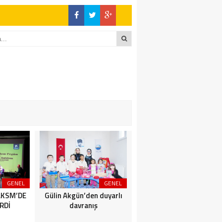
GENEL
GENEL
SİYASET
AKSM’DE
Gülin Akgün’den duyarlı
BİZİMKENTLİLERE AFET
RDİ
davranış
SEMİNERİ