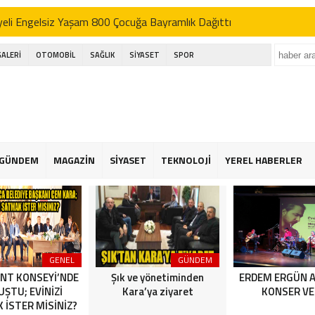
eli Engelsiz Yaşam 800 Çocuğa Bayramlık Dağıttı
’DEN AK SEFER
GALERİ
OTOMOBİL
SAĞLIK
SİYASET
SPOR
ı; basın bu ülkenin dördüncü kuvvetidir
kçekmece festival alanında havai fişek kazası
eli Engelsiz Yaşam 800 Çocuğa Bayramlık Dağıttı
’DEN AK SEFER
GÜNDEM
MAGAZİN
SİYASET
TEKNOLOJİ
YEREL HABERLER
ı; basın bu ülkenin dördüncü kuvvetidir
kçekmece festival alanında havai fişek kazası
GENEL
GÜNDEM
NT KONSEYİ’NDE
Şık ve yönetiminden
ERDEM ERGÜN 
ŞTU; EVİNİZİ
Kara’ya ziyaret
KONSER VE
 İSTER MİSİNİZ?