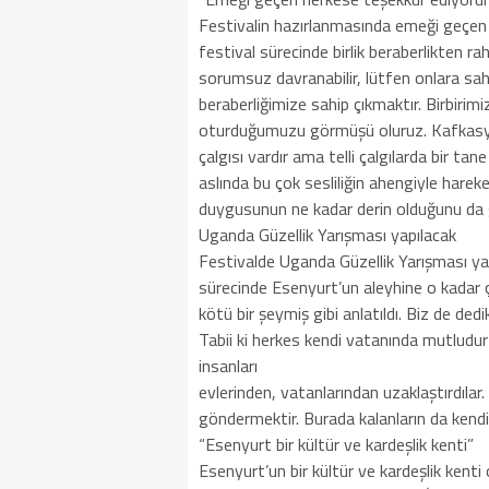
Festivalin hazırlanmasında emeği geçen
festival sürecinde birlik beraberlikten ra
sorumsuz davranabilir, lütfen onlara sahi
beraberliğimize sahip çıkmaktır. Birbirim
oturduğumuzu görmüşü oluruz. Kafkasya’
çalgısı vardır ama telli çalgılarda bir tane
aslında bu çok sesliliğin ahengiyle hare
duygusunun ne kadar derin olduğunu da 
Uganda Güzellik Yarışması yapılacak
Festivalde Uganda Güzellik Yarışması yap
sürecinde Esenyurt’un aleyhine o kadar ç
kötü bir şeymiş gibi anlatıldı. Biz de ded
Tabii ki herkes kendi vatanında mutlud
insanları
evlerinden, vatanlarından uzaklaştırdılar.
göndermektir. Burada kalanların da kendil
“Esenyurt bir kültür ve kardeşlik kenti”
Esenyurt’un bir kültür ve kardeşlik kenti