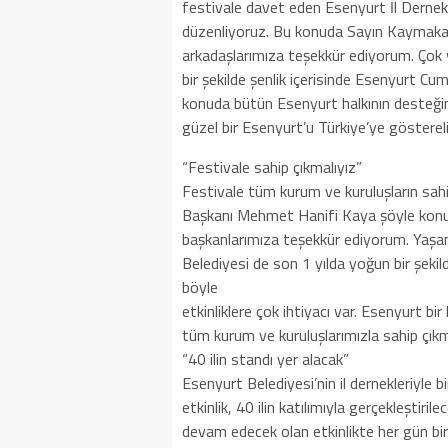
festivale davet eden Esenyurt İl Dernekl
düzenliyoruz. Bu konuda Sayın Kaymaka
arkadaşlarımıza teşekkür ediyorum. Çok 
bir şekilde şenlik içerisinde Esenyurt Cu
konuda bütün Esenyurt halkının desteğini
güzel bir Esenyurt’u Türkiye’ye gösterel
“Festivale sahip çıkmalıyız”
Festivale tüm kurum ve kuruluşların sah
Başkanı Mehmet Hanifi Kaya şöyle konuşt
başkanlarımıza teşekkür ediyorum. Yaşanıl
Belediyesi de son 1 yılda yoğun bir şekil
böyle
etkinliklere çok ihtiyacı var. Esenyurt bi
tüm kurum ve kuruluşlarımızla sahip çık
“40 ilin standı yer alacak”
Esenyurt Belediyesi’nin il dernekleriyle 
etkinlik, 40 ilin katılımıyla gerçekleşt
devam edecek olan etkinlikte her gün bir