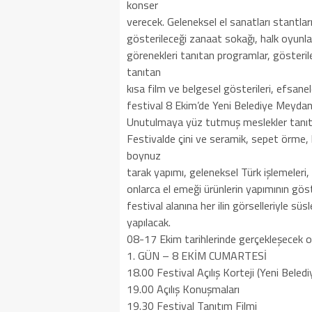
konser
verecek. Geleneksel el sanatları stantlar
gösterileceği zanaat sokağı, halk oyunları
görenekleri tanıtan programlar, gösteril
tanıtan
kısa film ve belgesel gösterileri, efsanele
festival 8 Ekim’de Yeni Belediye Meydan
Unutulmaya yüz tutmuş meslekler tanıt
Festivalde çini ve seramik, sepet örme, 
boynuz
tarak yapımı, geleneksel Türk işlemeleri
onlarca el emeği ürünlerin yapımının göste
festival alanına her ilin görselleriyle süs
yapılacak.
08-17 Ekim tarihlerinde gerçekleşecek ol
1. GÜN – 8 EKİM CUMARTESİ
18.00 Festival Açılış Korteji (Yeni Bele
19.00 Açılış Konuşmaları
19.30 Festival Tanıtım Filmi