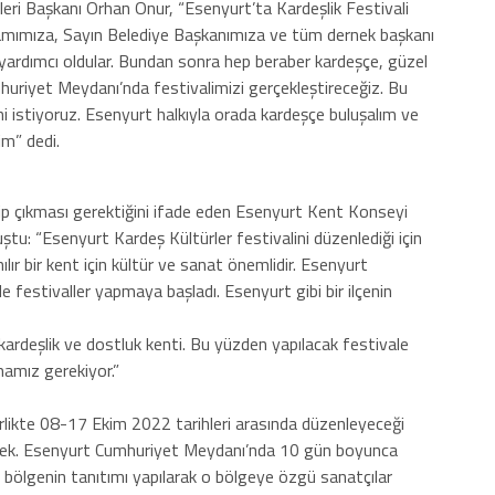
eri Başkanı Orhan Onur, “Esenyurt’ta Kardeşlik Festivali
mımıza, Sayın Belediye Başkanımıza ve tüm dernek başkanı
yardımcı oldular. Bundan sonra hep beraber kardeşçe, güzel
mhuriyet Meydanı’nda festivalimizi gerçekleştireceğiz. Bu
 istiyoruz. Esenyurt halkıyla orada kardeşçe buluşalım ve
im” dedi.
ip çıkması gerektiğini ifade eden Esenyurt Kent Konseyi
u: “Esenyurt Kardeş Kültürler festivalini düzenlediği için
ır bir kent için kültür ve sanat önemlidir. Esenyurt
de festivaller yapmaya başladı. Esenyurt gibi bir ilçenin
r kardeşlik ve dostluk kenti. Bu yüzden yapılacak festivale
mamız gerekiyor.”
birlikte 08-17 Ekim 2022 tarihleri arasında düzenleyeceği
irilecek. Esenyurt Cumhuriyet Meydanı’nda 10 gün boyunca
 bölgenin tanıtımı yapılarak o bölgeye özgü sanatçılar