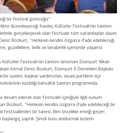
eği bir festival göreceğiz”
irlikte düzenleyeceği Kardeş Kültürler Festivali’nin tanıtım
lerinde gerçekleşecek olan festivale tüm vatandaşları davet
eniz Bozkurt, “Herkesin kendini özgürce ifade edebileceği
ere, güzelliklere, birlik ve beraberlik içerisinde yaşama
 Kültürler Festivali’nin tanıtım lansmanı Esenyurt Nikah
aşkanı Kemal Deniz Bozkurt, Esenyurt İl Dernekleri Başkanı
s üyeleri, başkan yardımcıları, siyasi partilerin ilçe
ilcilerinin katıldığı kahvaltılı tanıtım programında,
evam edecek olan festivalin içeriğiyle ilgili sunum
 Bozkurt, “Herkesin kendini özgürce ifade edebileceği bir
ikli festivallerden bir tanesi. Ben öncelikle emeği geçen
 başlangıç yaptık. Şimdi bunu doldurmak bizlerin
m”