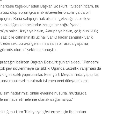
 herkese teşekkür eden Başkan Bozkurt, “Sizden ricam, bu
hatsız olup sorun çıkarmak isteyenler olabilir ya da biri
p çıkın. Buna sahip çıkmak ülkenin geleceğine, birlik ve
izi anladığımızda ne kadar zengin bir coğrafyada
ya bakın, Asya’ya bakın, Avrupa’ya bakın, çoğunun iki üç
 sazı bile çalmanın iki üç hali var. O kadar zenginlik var ki
ket edersek, buraya gelen insanların bir arada yaşama
görmüş oluruz” şeklinde konuştu.
ılacağını belirten Başkan Bozkurt şunları ekledi: “Pandemi
ok şey söylenmeye çalışıldı ki Uganda Güzellik Yarışması da
ik ki gizli saklı yapmasınlar. Esenyurt Meydanı’nda yapsınlar.
ur ama maalesef kurulmak istenen yeni dünya düzeni
 Bizim hedefimiz, onları evlerine huzurla, mutlulukla
erini ifade etmelerine olanak sağlamalıyız.”
 olduğunu tüm Türkiye’ye göstermek için ilçe halkını