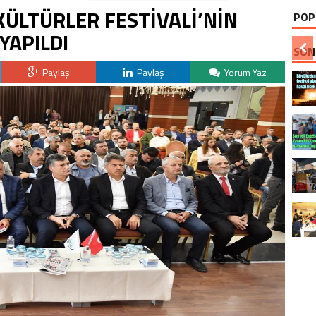
ÜLTÜRLER FESTİVALİ’NİN
POP
YAPILDI
SON
Paylaş
Paylaş
Yorum Yaz