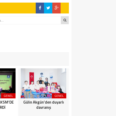
GENEL
GENEL
SİYASET
AKSM’DE
Gülin Akgün’den duyarlı
BİZİMKENTLİLERE AFET
RDİ
davranış
SEMİNERİ