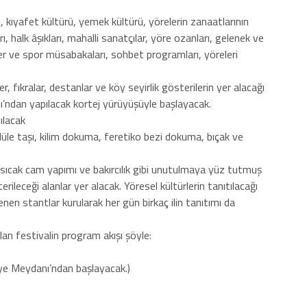
ı, kıyafet kültürü, yemek kültürü, yörelerin zanaatlarının
, halk âşıkları, mahalli sanatçılar, yöre ozanları, gelenek ve
er ve spor müsabakaları, sohbet programları, yöreleri
r, fıkralar, destanlar ve köy seyirlik gösterilerin yer alacağı
ı’ndan yapılacak kortej yürüyüşüyle başlayacak.
ılacak
lüle taşı, kilim dokuma, feretiko bezi dokuma, bıçak ve
, sıcak cam yapımı ve bakırcılık gibi unutulmaya yüz tutmuş
rileceği alanlar yer alacak. Yöresel kültürlerin tanıtılacağı
lenen stantlar kurularak her gün birkaç ilin tanıtımı da
an festivalin program akışı şöyle:
diye Meydanı’ndan başlayacak.)