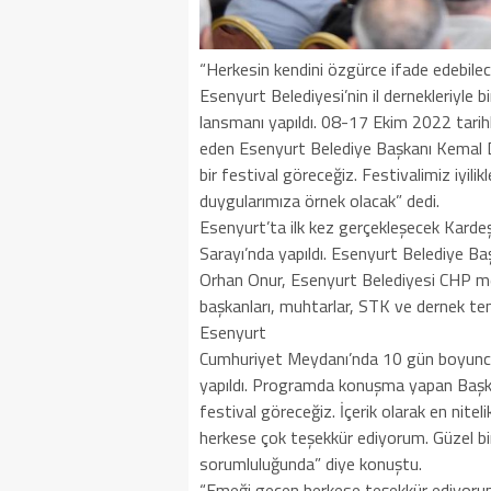
“Herkesin kendini özgürce ifade edebilec
Esenyurt Belediyesi’nin il dernekleriyle b
lansmanı yapıldı. 08-17 Ekim 2022 tarih
eden Esenyurt Belediye Başkanı Kemal D
bir festival göreceğiz. Festivalimiz iyilikl
duygularımıza örnek olacak” dedi.
Esenyurt’ta ilk kez gerçekleşecek Kardeş
Sarayı’nda yapıldı. Esenyurt Belediye B
Orhan Onur, Esenyurt Belediyesi CHP mecli
başkanları, muhtarlar, STK ve dernek tems
Esenyurt
Cumhuriyet Meydanı’nda 10 gün boyunca d
yapıldı. Programda konuşma yapan Başkan
festival göreceğiz. İçerik olarak en nitel
herkese çok teşekkür ediyorum. Güzel bir
sorumluluğunda” diye konuştu.
“Emeği geçen herkese teşekkür ediyoru