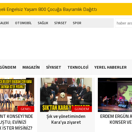
eli Engelsiz Yaşam 800 Çocuğa Bayramlık Dağıttı
’DEN AK SEFER
GALERİ
OTOMOBİL
SAĞLIK
SİYASET
SPOR
ı; basın bu ülkenin dördüncü kuvvetidir
kçekmece festival alanında havai fişek kazası
eli Engelsiz Yaşam 800 Çocuğa Bayramlık Dağıttı
’DEN AK SEFER
GÜNDEM
MAGAZİN
SİYASET
TEKNOLOJİ
YEREL HABERLER
ı; basın bu ülkenin dördüncü kuvvetidir
kçekmece festival alanında havai fişek kazası
GENEL
GÜNDEM
NT KONSEYİ’NDE
Şık ve yönetiminden
ERDEM ERGÜN 
ŞTU; EVİNİZİ
Kara’ya ziyaret
KONSER VE
 İSTER MİSİNİZ?