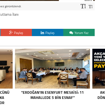
kez görüntülendi.
utlama İlanı
Paylaş
Paylaş
Yorum Yaz
ÜCÜNÜ
“ERDOĞAN’IN ESENYURT MESAİSİ: 11
AK
RKA
MAHALLEDE 5 BİN ESNAF”
DÖN
YOR