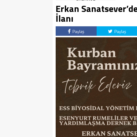
SÜRÜYOR
Erkan Sanatsever’d
İlanı
Paylaş
Paylaş