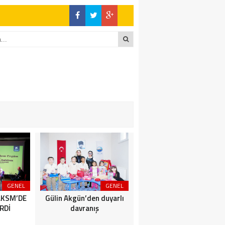
GENEL
GENEL
SİYASET
AKSM’DE
Gülin Akgün’den duyarlı
BİZİMKENTLİLERE AFET
RDİ
davranış
SEMİNERİ