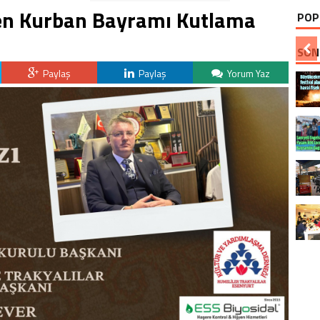
en Kurban Bayramı Kutlama
POP
SON
Paylaş
Paylaş
Yorum Yaz