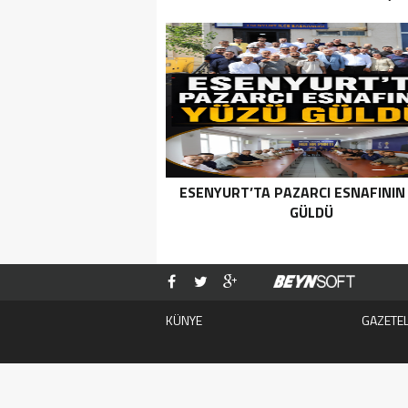
ESENYURT’TA PAZARCI ESNAFININ
GÜLDÜ
KÜNYE
GAZETE