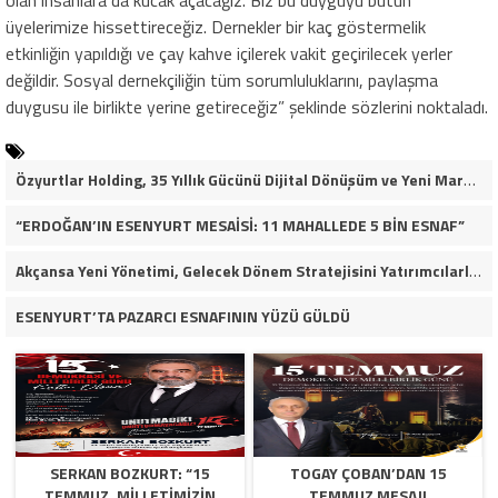
olan insanlara da kucak açacağız. Biz bu duyguyu bütün
üyelerimize hissettireceğiz. Dernekler bir kaç göstermelik
etkinliğin yapıldığı ve çay kahve içilerek vakit geçirilecek yerler
değildir. Sosyal dernekçiliğin tüm sorumluluklarını, paylaşma
duygusu ile birlikte yerine getireceğiz” şeklinde sözlerini noktaladı.
Özyurtlar Holding, 35 Yıllık Gücünü Dijital Dönüşüm ve Yeni Marka Stratejisiyle Geleceğe Taşıyor
“ERDOĞAN’IN ESENYURT MESAİSİ: 11 MAHALLEDE 5 BİN ESNAF”
Akçansa Yeni Yönetimi, Gelecek Dönem Stratejisini Yatırımcılarla Paylaştı
ESENYURT’TA PAZARCI ESNAFININ YÜZÜ GÜLDÜ
SERKAN BOZKURT: “15
TOGAY ÇOBAN’DAN 15
TEMMUZ, MILLETIMIZIN
TEMMUZ MESAJI