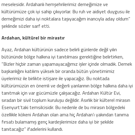
meselesidir. Ardahanlı hemşehrilerimiz derneğimize ve
kültürümüze çok iyi sahip çıkıyorlar. Bu ruh ve aidiyet duygusu ile
derneğimizi daha iyi noktalara taşıyacağım inancıyla aday oldum”
şeklinde sözler sarf etti.
Ardahan, kültürel bir mirastır
Ayaz, Ardahan kültürünün sadece belirli günlerde değil yılın
bütününde bölge halkına iyi tanıtılması gerektiğine belirtirken,
”Bizler hiçbir zaman yapamayacağımız işler içinde olmadık. Dernek
başkanlığını katılımı yüksek bir oranda bütün yönetimimiz
üyelerimiz ile birlikte istişare ile yapacağız. Bu noktada
kültürümüzün en önemli ve değerli yanlarının bölge halkına daha iyi
tanıtmak için var gücümüzle çalışacağız. Ardahan Kültür Evi,
sıradan bir sivil toplum kuruluşu değildir. Asırlık bir külterel mirasın
Esenyurt’taki temsilcisidir. Bu nedenle de bu mirasın bölgedeki
özellikle kökeni Ardahan olan ama hiç Ardahan’ı yakından tanıma
fırsatı bulamamış genç kardeşlerimize daha iyi bir şekilde
tanıtacağız” ifadelerini kullandı.