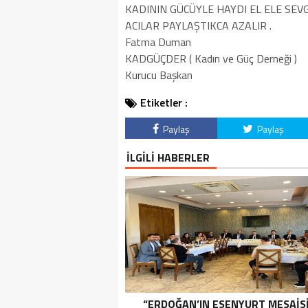
KADININ GÜCÜYLE HAYDI EL ELE SEV
ACILAR PAYLAŞTIKCA AZALIR .
Fatma Duman
KADGÜÇDER ( Kadın ve Güç Derneği )
Kurucu Başkan
Etiketler :
Paylaş
Paylaş
İLGİLİ HABERLER
“ERDOĞAN’IN ESENYURT MESAİSİ