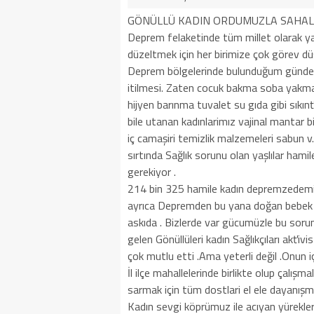
GÖNÜLLÜ KADIN ORDUMUZLA SAHALA
Deprem felaketinde tüm millet olarak ya
düzeltmek için her birimize çok görev dü
Deprem bölgelerinde bulunduğum günden
itilmesi. Zaten cocuk bakma soba yakma 
hijyen barınma tuvalet su gıda gibi sıkın
bile utanan kadınlarimız vajinal mantar b
iç camaşiri temizlik malzemeleri sabun v.b
sırtında Sağlık sorunu olan yaşlılar hami
gerekiyor .
214 bin 325 hamile kadın depremzedemiz
ayrıca Depremden bu yana doğan bebek s
askıda . Bizlerde var gücumüzle bu sorunl
gelen Gönüllüleri kadın Sağlıkçıları akťi
çok mutlu etti .Ama yeterli değil .Onun iç
İl ilçe mahallelerinde birlikte olup çalışm
sarmak için tüm dostlari el ele dayanışm
Kadın sevgi köprümuz ile acıyan yürekle