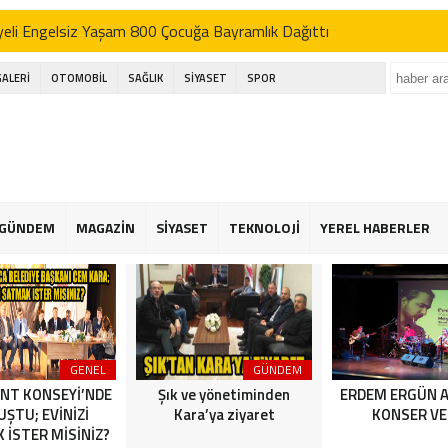
eli Engelsiz Yaşam 800 Çocuğa Bayramlık Dağıttı
’DEN AK SEFER
GALERİ
OTOMOBİL
SAĞLIK
SİYASET
SPOR
ı; basın bu ülkenin dördüncü kuvvetidir
kçekmece festival alanında havai fişek kazası
eli Engelsiz Yaşam 800 Çocuğa Bayramlık Dağıttı
’DEN AK SEFER
GÜNDEM
MAGAZİN
SİYASET
TEKNOLOJİ
YEREL HABERLER
ı; basın bu ülkenin dördüncü kuvvetidir
kçekmece festival alanında havai fişek kazası
GENEL
GÜNDEM
NT KONSEYİ’NDE
Şık ve yönetiminden
ERDEM ERGÜN 
ŞTU; EVİNİZİ
Kara’ya ziyaret
KONSER VE
 İSTER MİSİNİZ?