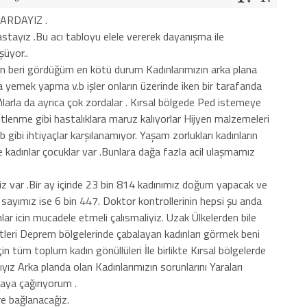
RDAYIZ .
stayız .Bu acı tabloyu elele vererek dayanışma ile
şüyor..
 beri gördüğüm en kötü durum Kadınlarımızın arka plana
yemek yapma v.b işler onların üzerinde iken bir tarafanda
ťılarla da ayrıca çok zordalar . Kırsal bölgede Ped istemeye
itlenme gibi hastalıklara maruz kalıyorlar Hijyen malzemeleri
 gibi ihtiyaçlar karşılanamıyor. Yaşam zorlukları kadınların
le kadınlar çocuklar var .Bunlara dağa fazla acil ulaşmamız
 var .Bir ay içinde 23 bin 814 kadınımız doğum yapacak ve
ayımız ise 6 bin 447. Doktor kontrollerinin hepsi şu anda
ar icin mucadele etmeli çalısmaliyiz. Uzak Ülkelerden bile
vistleri Deprem bölgelerinde çabalayan kadınları görmek beni
in tüm toplum kadın gönüllüleri İle birlikte Kırsal bölgelerde
alıyız Arka planda olan Kadınlarımızın sorunlarını Yaraları
aya çağırıyorum .
re bağlanacaĝiz.