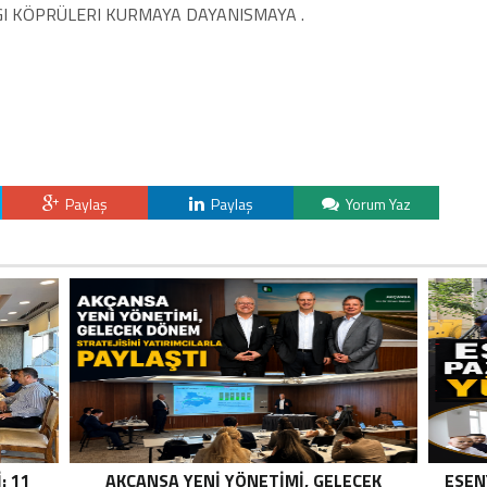
GI KÖPRÜLERI KURMAYA DAYANISMAYA .
Paylaş
Paylaş
Yorum Yaz
: 11
AKÇANSA YENI YÖNETIMI, GELECEK
ESEN