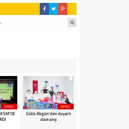
GENEL
GENEL
SİYASET
AKSM’DE
Gülin Akgün’den duyarlı
BİZİMKENTLİLERE AFET
RDİ
davranış
SEMİNERİ