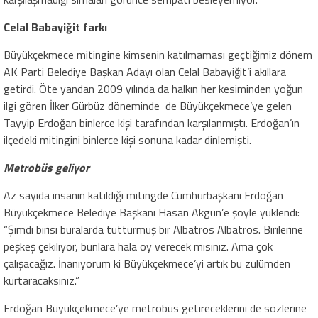
Celal Babayiğit farkı
Büyükçekmece mitingine kimsenin katılmaması geçtiğimiz dönem
AK Parti Belediye Başkan Adayı olan Celal Babayiğit’i akıllara
getirdi. Öte yandan 2009 yılında da halkın her kesiminden yoğun
ilgi gören İlker Gürbüz döneminde de Büyükçekmece’ye gelen
Tayyip Erdoğan binlerce kişi tarafından karşılanmıştı. Erdoğan’ın
ilçedeki mitingini binlerce kişi sonuna kadar dinlemişti.
Metrobüs geliyor
Az sayıda insanın katıldığı mitingde Cumhurbaşkanı Erdoğan
Büyükçekmece Belediye Başkanı Hasan Akgün’e şöyle yüklendi:
“
Şimdi birisi buralarda tutturmuş bir Albatros Albatros. Birilerine
peşkeş çekiliyor, bunlara hala oy verecek misiniz. Ama çok
çalışacağız. İnanıyorum ki
Büyükçekmece
’yi
artık bu zulümden
kurtaracaksınız.”
Erdoğan Büyükçekmece’ye metrobüs getireceklerini de sözlerine