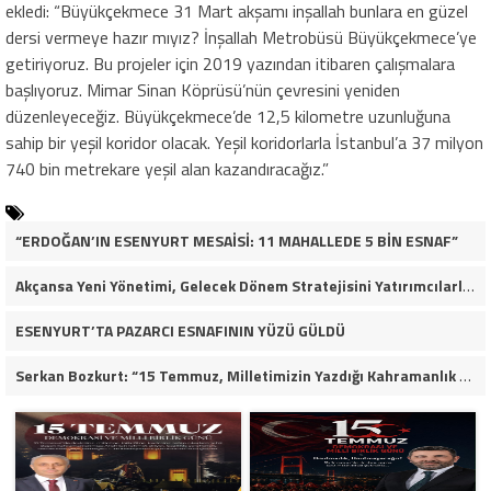
ekledi: “Büyükçekmece 31 Mart akşamı inşallah bunlara en güzel
dersi vermeye hazır mıyız? İnşallah Metrobüsü Büyükçekmece’ye
getiriyoruz. Bu projeler için 2019 yazından itibaren çalışmalara
başlıyoruz. Mimar Sinan Köprüsü’nün çevresini yeniden
düzenleyeceğiz. Büyükçekmece’de 12,5 kilometre uzunluğuna
sahip bir yeşil koridor olacak. Yeşil koridorlarla İstanbul’a 37 milyon
740 bin metrekare yeşil alan kazandıracağız.”
“ERDOĞAN’IN ESENYURT MESAİSİ: 11 MAHALLEDE 5 BİN ESNAF”
Akçansa Yeni Yönetimi, Gelecek Dönem Stratejisini Yatırımcılarla Paylaştı
ESENYURT’TA PAZARCI ESNAFININ YÜZÜ GÜLDÜ
Serkan Bozkurt: “15 Temmuz, Milletimizin Yazdığı Kahramanlık Destanıdır”