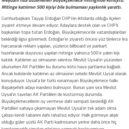
Mitinge katılımın 500 kişiyi bile bulmaması şaşkınlık yarattı.
Cumhurbaşkanı Tayyip Erdoğan CHP’nin iktidarda olduğu ilçeleri
ziyaret etmeye devam ediyor. Adaylara destek olan ve CHP’li
başkanları topa tutan Erdoğan, Büyükçekmece’de vatandaşlardan
beklediği ilgiyi göremedi. Erdoğan’ın ziyareti öncesi yüz binlerce lira
harcanarak reklam yapılan, yüzlerce billboard ve pankart
hazırlanarak duyurusu yapılan mitinge yalnızca 500’e yakın kişi
katıldı. Katılımın az olmasının sıkıntısı Mevlüt Uysal’ın yüzünden
okunurken AK Partililer bu durumu kötü hava şartlarına bağladı.
Ancak kulislerde katılımın az olmasının sebebi Mevlüt Uysal olarak
konuşuluyor. Uysal’a bir türlü ısınamayan Büyükçekmece halkı
Başakşehirli adayı inandırıcı bulmuyor. Bunun yanı sıra Mevlüt
Uysal’ın tavırları AK Partilileri de küstürmüş durumda.
Büyükçekmecelilerin oy vermese dahi sempati beslediği AK
Partilileri sahaya çıkarmayan Mevlüt Uysal’ın tek adam olma
çabası kendi tabanını dahi rahatsız ediyor. Halk görmeye alışık
olduğu güler yüzlü AK Parti kadrosunun yerine daha önce hiç
karşılaşmadığı simaları görünce sempati besleyemiyor.