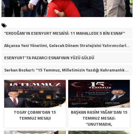
“ERDOĞAN’IN ESENYURT MESAİSİ: 11 MAHALLEDE 5 BİN ESNAF”
Akçansa Yeni Yönetimi, Gelecek Dönem Stratejisini Yatırımcılarla Paylaştı
ESENYURT’TA PAZARCI ESNAFININ YÜZÜ GÜLDÜ
Serkan Bozkurt: “15 Temmuz, Milletimizin Yazdığı Kahramanlık Destanıdır”
TOGAY ÇOBAN’DAN 15
BAŞKAN RASIM YAĞAR’DAN 15
TEMMUZ MESAJI
TEMMUZ MESAJI:
“UNUTMADIK,
UNUTTURMAYACAĞIZ”