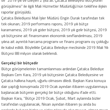
ve “2019 yılı ve izleyen 2 yıla ait Çatalca Belediyesi Bütçesinin
görüşülmesi” ile ilgili Mali Hizmetler Müdürlüğü’nün teklifine ilişkin
raporlar görüşüldü.
Çatalca Belediyesi Mali İşler Müdürü Engin Durak tarafından tek
tek okunan; 2019 performans raporu, 2019 yılı bütçe
kararnamesi, 2019 yılı gider bütçesi, 2019 yılı gelir bütçesi, 2019
yılı bütçesine ait finansmanın ekonomik sınıflandırılması, 2019
yılına ait ayrıntılı harcama programı ve finans programı oy çokluğu
ile kabul edildi. Böylelikle Çatalca Belediye meclisinde 2019 Mali Yılı
Bütçesi 88 milyon olarak belirlendi.
Gerçekçi bir bütçedir
Bütçe görüşmelerinin tamamlanması ardından Çatalca Belediye
Başkanı Cem Kara, 2019 yılı bütçesinin Çatalca Belediyesine ve
Çatalca halkına hayırlı, uğurlu olmasını diledi. Başkan Kara konuya
dair yaptığı konuşmada 2019 Ocak ayından itibaren uygulanmaya
başlanacak bütçenin gerçekçi bir bütçe olduğunu ifade etti.
Başkan Kara, “Bütçe 2019 Ocak, Şubat, Mart aylarında bizler
tarafından uygulanacak, Nisan ayından itibaren şu anda bu