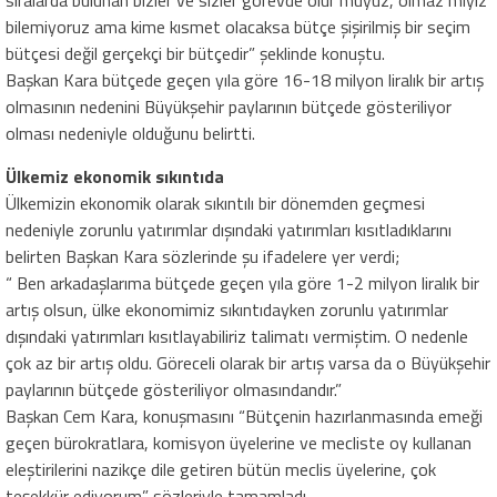
sıralarda bulunan bizler ve sizler görevde olur muyuz, olmaz mıyız
bilemiyoruz ama kime kısmet olacaksa bütçe şişirilmiş bir seçim
bütçesi değil gerçekçi bir bütçedir” şeklinde konuştu.
Başkan Kara bütçede geçen yıla göre 16-18 milyon liralık bir artış
olmasının nedenini Büyükşehir paylarının bütçede gösteriliyor
olması nedeniyle olduğunu belirtti.
Ülkemiz ekonomik sıkıntıda
Ülkemizin ekonomik olarak sıkıntılı bir dönemden geçmesi
nedeniyle zorunlu yatırımlar dışındaki yatırımları kısıtladıklarını
belirten Başkan Kara sözlerinde şu ifadelere yer verdi;
“ Ben arkadaşlarıma bütçede geçen yıla göre 1-2 milyon liralık bir
artış olsun, ülke ekonomimiz sıkıntıdayken zorunlu yatırımlar
dışındaki yatırımları kısıtlayabiliriz talimatı vermiştim. O nedenle
çok az bir artış oldu. Göreceli olarak bir artış varsa da o Büyükşehir
paylarının bütçede gösteriliyor olmasındandır.”
Başkan Cem Kara, konuşmasını “Bütçenin hazırlanmasında emeği
geçen bürokratlara, komisyon üyelerine ve mecliste oy kullanan
eleştirilerini nazikçe dile getiren bütün meclis üyelerine, çok
teşekkür ediyorum” sözleriyle tamamladı.