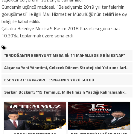
Gündemin üçüncü maddesi, “Belediyemiz 2019 yılı tarifelerinin
görüşülmesi” ile ilgili Mali Hizmetler Müdürlüğü’nün teklifi ise oy
birliği ile kabul edildi.
Çatalca Belediye Meclisi 5 Kasım 2018 Pazartesi günü saat
10.30’da toplanmak üzere sona erdi.
“ERDOĞAN’IN ESENYURT MESAİSİ: 11 MAHALLEDE 5 BİN ESNAF”
Akçansa Yeni Yönetimi, Gelecek Dönem Stratejisini Yatırımcılarla Paylaştı
ESENYURT’TA PAZARCI ESNAFININ YÜZÜ GÜLDÜ
Serkan Bozkurt: “15 Temmuz, Milletimizin Yazdığı Kahramanlık Destanıdır”