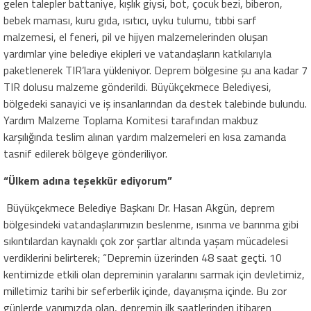
gelen talepler battaniye, kışlık giysi, bot, çocuk bezi, biberon,
bebek maması, kuru gıda, ısıtıcı, uyku tulumu, tıbbi sarf
malzemesi, el feneri, pil ve hijyen malzemelerinden oluşan
yardımlar yine belediye ekipleri ve vatandaşların katkılarıyla
paketlenerek TIR’lara yükleniyor. Deprem bölgesine şu ana kadar 7
TIR dolusu malzeme gönderildi. Büyükçekmece Belediyesi,
bölgedeki sanayici ve iş insanlarından da destek talebinde bulundu.
Yardım Malzeme Toplama Komitesi tarafından makbuz
karşılığında teslim alınan yardım malzemeleri en kısa zamanda
tasnif edilerek bölgeye gönderiliyor.
“Ülkem adına teşekkür ediyorum”
Büyükçekmece Belediye Başkanı Dr. Hasan Akgün, deprem
bölgesindeki vatandaşlarımızın beslenme, ısınma ve barınma gibi
sıkıntılardan kaynaklı çok zor şartlar altında yaşam mücadelesi
verdiklerini belirterek; “Depremin üzerinden 48 saat geçti. 10
kentimizde etkili olan depreminin yaralarını sarmak için devletimiz,
milletimiz tarihi bir seferberlik içinde, dayanışma içinde. Bu zor
günlerde yanımızda olan, depremin ilk saatlerinden itibaren