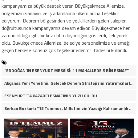
kampanyamıza büyük destek veren Büyükçekmece Ailemize,
bölgemizin sanayici ve iş adamlarına ülkem adına teşekkür
ediyorum. Deprem bölgesinden ve yetkililerden gelen talepler
doğrultusunda kampanyamız devam ediyor. Büyükçekmece her
zaman olduğu gibi bir kez daha duyarlılığını gösterdi, tek yürek
oldu. Büyükçekmece Ailemize, belediye personelimize ve emeği
geçen herkese sonsuz çok teşekkür ederim” ifadesini kullandı.
“ERDOĞAN’IN ESENYURT MESAİSİ: 11 MAHALLEDE 5 BİN ESNAF”
Akçansa Yeni Yönetimi, Gelecek Dönem Stratejisini Yatırımcılarla Paylaştı
ESENYURT’TA PAZARCI ESNAFININ YÜZÜ GÜLDÜ
Serkan Bozkurt: “15 Temmuz, Milletimizin Yazdığı Kahramanlık Destanıdır”