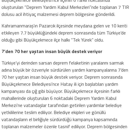
Büyükçekmece Belediyesi’nce ilçenin 6 farklı noktasında
oluşturulan “Deprem Yardım Kabul Merkezleri”nde toplanan 7 TIR
dolusu acil ihtiyaç malzemesi deprem bölgesine gönderildi.
Kahramanmaraş’ın Pazarcık ilçesinde meydana gelen ve 10 kenti
etkileyen 7.7 büyüklüğündeki deprem sonrasında tüm Türkiye’de
olduğu gibi Büyükçekmece ilçe halkı “Tek Yürek” oldu.
7’den 70 her yaştan insan büyük destek veriyor
Türkiye’yi derinden sarsan deprem felaketinin yaralarını sarmak
adına büyük bir özveriyle sürdürülen yardım kampanyalarına 7’den
70 her yaştan insan büyük destek veriyor. Deprem sonrasında
Büyükçekmece Belediyesi’nce Hatay ili için başlatılan yardım
kampanyası da çığ gibi büyüyor. Büyükçekmece ilçesinin farklı
mahallerinde oluşturulan 6 noktadaki Deprem Yardım Kabul
Merkezi’ne vatandaşlar tarafından getirilen yardımlar belediye
yetkililerine teslim ediliyor. Belediye ekipleri ve gönüllü
vatandaşların el birliğiyle sürdürdüğü kampanya kapsamında
toplanan malzemeler özenle tasnif ediliyor. Deprem bölgesinden