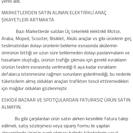
yerini aldı.
MARKETLERDEN SATIN ALINAN ELEKTRİKLİ ARAÇ
ŞİKAYETLERİ
A
RTMAKTA
Bazı Marketlerde satılan Üç tekerlekli elektrikli Motor,
Araba,
Moped
,
Scooter
,
Bisiklet,
Akülü araçlar
vs
gibi ürünler
in
geç
teslimat
ından dolayı ürünlerin bekleme esnasında akülerinin
ömrünün bittiği ve uzun süre beklemeden dolayı paslanmaların ve
hasarların oluştuğu,
ürün
ün
trafiğe çıkması için gerekli evrakların
ürünün teslimi esnasında verilmediği 6 aya kadar evrakların
defalarca istenmesine rağmen sorunların giderilmediği, bu nedenle
tüketicilerin almış oldukları araçları trafikten tescil ettiremedikleri
için mağdur oldukları gözlenmiştir.
E
S
KİDJİ BAZAAR
VE SPOTÇULARDAN FATURASIZ ÜRÜN SATIN
ALMAYIN.
Bu gibi çarşılardan ürün satın alırken kesinlikle fatura talep
edilmeli, satış sözleşmesi veya sipariş formu ile yapılan
alışverişlerde ürünün ayıplı çıkması halinde
tüketicilerin
yasal