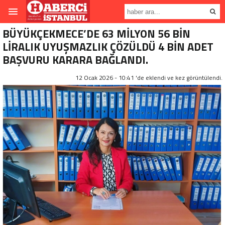
BÜYÜKÇEKMECE’DE 63 MİLYON 56 BİN
LİRALIK UYUŞMAZLIK ÇÖZÜLDÜ 4 BİN ADET
BAŞVURU KARARA BAĞLANDI.
12 Ocak 2026 - 10:41 'de eklendi ve
kez görüntülendi.