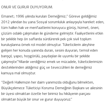
ONUR VE GURUR DUYUYORUM.
Emanet; 1996
yılında kurulan Derneğimiz;” Göreve geldiğimiz
2012 yılından bu yana
Sosyal sorumluluk anlayışıyla hareket eden,
tüm halkın hak ve menfaatlerini koruyucu görüş, hizmet, öneri,
çözüm odaklı çalışmaları ile gündeme gelmiştir. Faaliyetlerini etkin
bir şekilde hep ön saflarda sürdürerek pek çok sivil toplum
kuruluşlarına örnek rol model olmuştur.
T
üketicilerin aleyhine
gelişen her konuda yanında duran, sesini duyuran,
temsil eden
barışçıl,
yapıcı,
hoşgörülü, paydaşları ile uyumlu bir şekilde
çalışmıştır.
“
Yıllardır verdiğimiz emek ve mücadele, tüketicilerimizin
desteklerinden aldığımız güç ve teveccühleri ile
derneğimiz
kamuya mal olmuştur.
“
Değerli Halkımızın her daim
yanımızda
olduğunu bilmekten,
Büyükçekmece Tüketiciyi Koruma Derneğinin Başkanı ve
ailesinin
bir üyesi olmaktan özetle
her birimiz bu
hikâyenin
parçası
olmaktan büyük bir onur ve gurur duyuyoruz.”