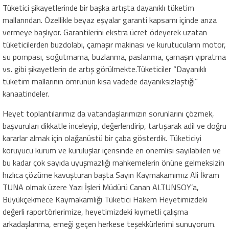
Tüketici şikayetlerinde bir başka artışta dayanıklı tüketim
mallarından. Özellikle beyaz eşyalar garanti kapsamı içinde arıza
vermeye başlıyor. Garantilerini ekstra ücret ödeyerek uzatan
tüketiciler
den
buzdolabı, çamaşır makinası ve kurutucuların motor,
su pompası,
soğutmama,
buzlanma, paslanma,
çamaşırı yıpratma
vs.
gibi şikayetler
in de artış görülmekte.
Tüketiciler
“
D
ayanıklı
tüketim
malların
ın
ömrünün kısa vadede
dayanıksızlaştığı
”
kanaatindeler
.
Heyet toplantılarımız da vatandaşlarımızın sorunlarını çözmek,
başvuruları dikkatle inceleyip,
değerlendirip,
tartışarak adil ve doğru
kararlar almak için olağanüstü
bir çaba gösterdik.
Tüketiciyi
koruyucu kurum ve kuruluşlar içerisinde en önemlisi sayılabilen ve
bu kadar çok sayıda uyuşmazlığı mahkemelerin önüne gelmeksizin
hızlıca çözüme kavuşturan başta Sayın Kaymakamımız Ali İkram
TUNA olmak üzere Yazı İşleri Müdürü Canan
ALTUNSOY’a
,
Büyükçekmece Kaymakamlığı Tüketici Hakem Heyetimizdeki
değerli raportörlerimize,
heyetimizdeki kıymetli çalışma
arkadaşlarıma,
emeği geçen herkese teşekkürlerimi sunuyorum.