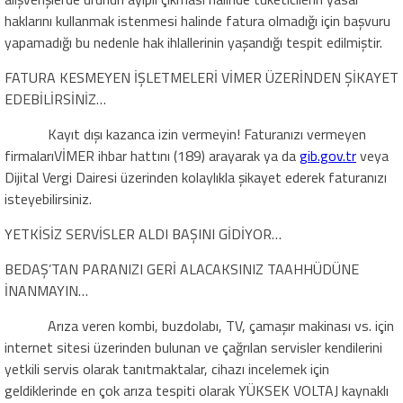
hakların
ı
kullanmak istenmesi halinde fatura olmadığı için başvuru
yap
amadığı bu nedenle hak ihlallerinin yaşandığı tespit edilmiştir.
FATURA KESMEYEN İŞLETMELERİ VİMER ÜZERİNDEN
ŞİKAYET
EDEBİLİRSİNİZ…
Kayıt dışı kazanca izin vermeyin!
Faturanızı vermeyen
firmaları
VİMER ihbar hattını (189) arayarak
ya da
gib.gov.tr
veya
Dijital Vergi Dairesi üzerinden kolaylıkla
şikayet ederek faturanızı
isteyebilirsiniz
.
YETKİSİZ SERVİSLER ALDI BAŞINI GİDİYOR…
BEDAŞ’TAN PARANIZI GERİ ALACAKSINIZ TAAHHÜDÜNE
İNANMAYIN…
Arıza veren
kombi,
buzdolabı,
TV
,
çamaşır makinası vs. için
internet sitesi üzerind
e
n bulunan ve çağrılan servisler kendilerini
yetkili servis olarak tanıtmaktalar, cihazı incelemek için
geldiklerinde en çok arıza tespiti olarak YÜKSEK VOLTAJ kaynaklı