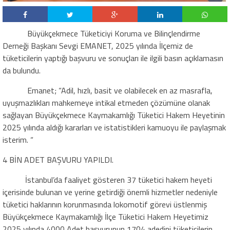
Büyükçekmece Tüketiciyi Koruma ve Bilinçlendirme
Derneği Başkanı Sevgi EMANET, 2025 yılında İlçemiz de
tüketicilerin yaptığı başvuru ve sonuçları ile ilgili basın açıklamasın
da bulundu.
Emanet;
“Adil, hızlı, basit ve olabilecek en az masrafla
,
uyuşmazlıkları mahkemeye intikal etmeden çözümüne olanak
sağlayan
Büyükçekmece Kaymakamlığı Tüketici Hakem Heyetinin
2025 yılında aldığı
kararları ve istatistikleri kamuoyu ile paylaşmak
isterim. “
4 BİN ADET BAŞVURU YAPILDI.
İstanbul’da faaliyet gösteren 37 tüketici hakem heyeti
içerisinde bulunan ve
yerine getirdiği önemli hizmetler nedeniyle
tüketici haklarının korunmasında lokomotif görevi üstlenmiş
Büyükçekmece Kaymakamlığı İlçe Tüketici Hakem Heyetimiz
2025 yılında
4000 Adet
başvurunun 1704 adedini tüketicilerin