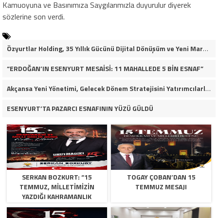
Kamuoyuna ve Basınımıza Saygılarımızla duyurulur diyerek
sözlerine son verdi.
Özyurtlar Holding, 35 Yıllık Gücünü Dijital Dönüşüm ve Yeni Marka Stratejisiyle Geleceğe Taşıyor
“ERDOĞAN’IN ESENYURT MESAİSİ: 11 MAHALLEDE 5 BİN ESNAF”
Akçansa Yeni Yönetimi, Gelecek Dönem Stratejisini Yatırımcılarla Paylaştı
ESENYURT’TA PAZARCI ESNAFININ YÜZÜ GÜLDÜ
SERKAN BOZKURT: “15
TOGAY ÇOBAN’DAN 15
TEMMUZ, MILLETIMIZIN
TEMMUZ MESAJI
YAZDIĞI KAHRAMANLIK
DESTANIDIR”