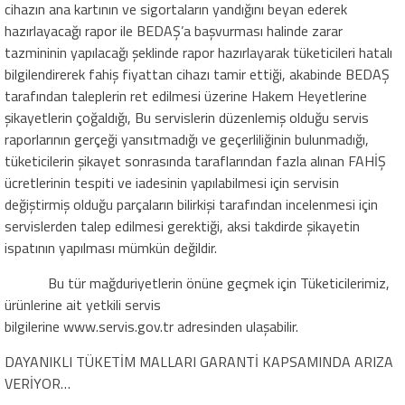
cihazın ana kartının ve sigortaların yandığını beyan ederek
hazırlayacağı rapor ile
BEDAŞ’a
başvurması halinde zarar
tazmininin yapılacağı şeklinde rapor hazırlayarak tüketicileri hatalı
bilgilendirerek fahiş fiyattan cihazı tamir ettiği, akabinde BEDAŞ
tarafından taleplerin ret edilmesi üzerine Hakem Heyetlerine
şikayetlerin çoğaldığı, Bu servislerin düzenlemiş olduğu servis
raporlarının gerçeği yansıtmadığı ve geçerliliğinin bulunmadığı,
tüketicilerin şikayet sonrasında taraflarından fazla alınan FAHİŞ
ücretlerinin tespiti ve iadesinin yapılabilmesi için servisin
değiştirmiş olduğu parçaların bilirkişi tarafından incelenmesi için
servislerden talep edilmesi gerektiği, aksi takdirde şikayetin
ispatının yapılması mümkün değildir.
Bu tür mağduriyetlerin önüne geçmek için Tüketicilerimiz,
ürünlerine ait yetkili servis
bilgilerine
www.servis.gov.tr
adresinden ulaşabilir.
DAYANIKLI TÜKETİM MALLARI GARANTİ KAPSAMINDA ARIZA
VERİYOR…