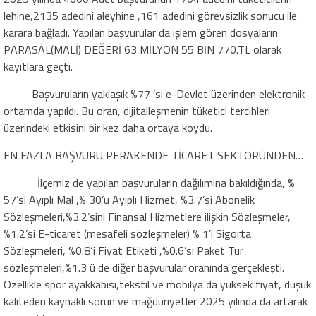
lehine,2135 adedini aleyhine ,161 adedini görevsizlik sonucu ile
karara bağladı. Yapılan başvurular da işlem gören dosyaların
PARASAL(MALİ) DEĞERİ 63 MİLYON 55 BİN 770.TL olarak
kayıtlara geçti.
Başvuruların yaklaşık %77 ’si e-Devlet üzerinden elektronik
ortamda yapıldı. Bu oran, dijitalleşmenin tüketici tercihleri
üzerindeki etkisini bir kez daha ortaya koydu.
EN FAZLA BAŞVURU PERAKENDE TİCARET SEKTÖRÜNDEN…
İlçemiz de yapılan başvuruların dağılımına bakıldığında,
%
57’si Ayıplı
Mal ,
% 30’u Ayıplı Hizmet, %3
.
7’si Abonelik
Sözleşmeleri,%3
.
2’sini
Finansal Hizmetlere ilişkin Sözleşme
l
er,
%1
.
2’si
E-ticaret (mesafeli sözleşmeler) % 1’i Sigorta
Sözleşmeleri, %0
.
8‘i Fiyat Etiketi ,%0
.
6’sı Paket Tur
sözleşmeleri,
%1
.
3 ü de diğer başvurular oranında gerçekleşti.
Özellikle spor ayakkabısı,
tekstil ve mobilya da yüksek fiyat, düşük
kaliteden kaynaklı sorun ve mağduriyetler 2025 yılında da artarak