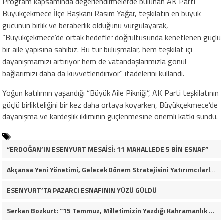
Program kapsamında değerlendirmelerde bulunan AK Parti
Büyükçekmece İlçe Başkanı Rasim Yağar, teşkilatın en büyük
gücünün birlik ve beraberlik olduğunu vurgulayarak,
“Büyükçekmece’de ortak hedefler doğrultusunda kenetlenen güçlü
bir aile yapısına sahibiz. Bu tür buluşmalar, hem teşkilat içi
dayanışmamızı artırıyor hem de vatandaşlarımızla gönül
bağlarımızı daha da kuvvetlendiriyor” ifadelerini kullandı.
Yoğun katılımın yaşandığı “Büyük Aile Pikniği”, AK Parti teşkilatının
güçlü birlikteliğini bir kez daha ortaya koyarken, Büyükçekmece’de
dayanışma ve kardeşlik ikliminin güçlenmesine önemli katkı sundu.
“ERDOĞAN’IN ESENYURT MESAİSİ: 11 MAHALLEDE 5 BİN ESNAF”
Akçansa Yeni Yönetimi, Gelecek Dönem Stratejisini Yatırımcılarla Paylaştı
ESENYURT’TA PAZARCI ESNAFININ YÜZÜ GÜLDÜ
Serkan Bozkurt: “15 Temmuz, Milletimizin Yazdığı Kahramanlık Destanıdır”