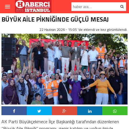
BÜYÜK AİLE PİKNİĞİNDE GÜÇLÜ MESAJ
22 Haziran 2026 - 15:05 'de eklendi ve
kez görüntülendi.
AK Parti Büyükçekmece İlçe Başkanlığı tarafından düzenlenen
“Büyük Aile Pikniği” programı, geniş katılım ve yoğun ilgiyle