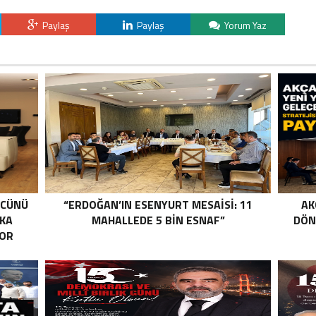
Paylaş
Paylaş
Yorum Yaz
ÜCÜNÜ
“ERDOĞAN’IN ESENYURT MESAİSİ: 11
AK
RKA
MAHALLEDE 5 BİN ESNAF”
DÖN
YOR