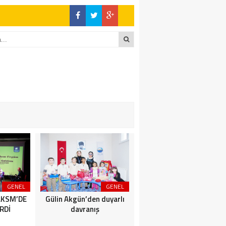
GENEL
GENEL
SİYASET
AKSM’DE
Gülin Akgün’den duyarlı
BİZİMKENTLİLERE AFET
RDİ
davranış
SEMİNERİ