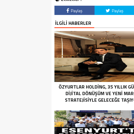
Paylaş
Paylaş
İLGİLİ HABERLER
ÖZYURTLAR HOLDING, 35 YILLIK G
DIJITAL DÖNÜŞÜM VE YENI MA
STRATEJISIYLE GELECEĞE TAŞI