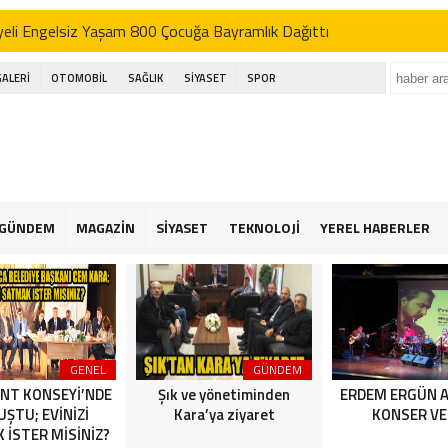
eli Engelsiz Yaşam 800 Çocuğa Bayramlık Dağıttı
’DEN AK SEFER
GALERİ
OTOMOBİL
SAĞLIK
SİYASET
SPOR
ı; basın bu ülkenin dördüncü kuvvetidir
kçekmece festival alanında havai fişek kazası
eli Engelsiz Yaşam 800 Çocuğa Bayramlık Dağıttı
’DEN AK SEFER
GÜNDEM
MAGAZİN
SİYASET
TEKNOLOJİ
YEREL HABERLER
ı; basın bu ülkenin dördüncü kuvvetidir
kçekmece festival alanında havai fişek kazası
GENEL
GÜNDEM
NT KONSEYİ’NDE
Şık ve yönetiminden
ERDEM ERGÜN 
ŞTU; EVİNİZİ
Kara’ya ziyaret
KONSER VE
 İSTER MİSİNİZ?