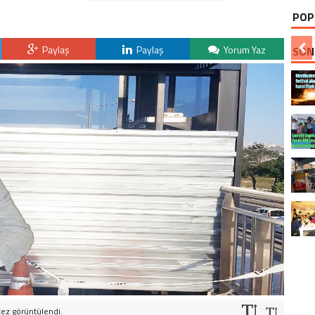
POP
Paylaş
Paylaş
Yorum Yaz
SON
kez görüntülendi.