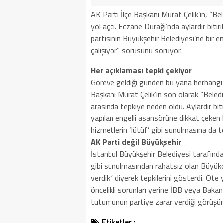
AK Parti İlçe Başkanı Murat Çelik’in, “Be
yol açtı. Eczane Durağı’nda aylardır bitir
partisinin Büyükşehir Belediyesi’ne bir e
çalışıyor” sorusunu soruyor.
Her açıklaması tepki çekiyor
Göreve geldiği günden bu yana herhangi
Başkanı Murat Çelik’in son olarak “Belediy
arasında tepkiye neden oldu. Aylardır 
yapılan engelli asansörüne dikkat çeken 
hizmetlerin ‘lütüf’ gibi sunulmasına da t
AK Parti değil Büyükşehir
İstanbul Büyükşehir Belediyesi tarafında
gibi sunulmasından rahatsız olan Büyükçe
verdik” diyerek tepkilerini gösterdi. Öt
öncelikli sorunları yerine İBB veya Bakanl
tutumunun partiye zarar verdiği görüşü
Etiketler :