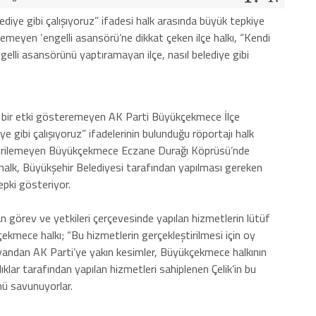
lediye gibi çalışıyoruz” ifadesi halk arasında büyük tepkiye
ilemeyen ‘engelli asansörü’ne dikkat çeken ilçe halkı, “Kendi
ngelli asansörünü yaptıramayan ilçe, nasıl belediye gibi
 bir etki gösteremeyen AK Parti Büyükçekmece İlçe
e gibi çalışıyoruz” ifadelerinin bulunduğu röportajı halk
bitirilemeyen Büyükçekmece Eczane Durağı Köprüsü’nde
halk, Büyükşehir Belediyesi tarafından yapılması gereken
epki gösteriyor.
n görev ve yetkileri çerçevesinde yapılan hizmetlerin lütüf
kmece halkı; “Bu hizmetlerin gerçekleştirilmesi için oy
e yandan AK Parti’ye yakın kesimler, Büyükçekmece halkının
ıklar tarafından yapılan hizmetleri sahiplenen Çelik’in bu
nü savunuyorlar.