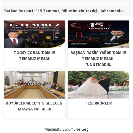
Serkan Bozkurt: “15 Temmuz, Milletimizin Yazdığı Kahramanlık Destanıdır”
TOGAY ÇOBAN’DAN 15
BAŞKAN RASIM YAĞAR’DAN 15
TEMMUZ MESAJI
TEMMUZ MESAJI:
“UNUTMADIK,
UNUTTURMAYACAĞIZ”
BÜYÜKÇEKMECE’NİN GELECEĞİ
TEŞEKKÜRLER
MASAYA YATIRILDI
Masaüstü Sürümüne Geç