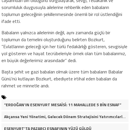
taşlarından biri olduğunu vurgulayarak, sevgi, fedakârlık ve
sorumluluk duygusuyla ailelerine rehberlik eden babaların
toplumun geleceğinin şekillenmesinde önemli bir rol üstlendiğini
ifade etti.
Babaların yalnızca ailelerinin değil, aynı zamanda güçlü bir
toplumun da temelini oluşturduğunu belirten Bozkurt,
“Evlatlarının geleceği için her türlü fedakârlığı gösteren, sevgisiyle
yol gösteren ve hayat tecrübeleriyle örnek olan tüm babalarımız,
en büyük değerlerimiz arasındadır” dedi.
Başta şehit ve gazi babaları olmak üzere tüm babaların Babalar
Günü’nü kutlayan Bozkurt, ebediyete irtihal eden babaları da
rahmet ve minnetle andı.
“ERDOĞAN’IN ESENYURT MESAİSİ: 11 MAHALLEDE 5 BİN ESNAF”
Akçansa Yeni Yönetimi, Gelecek Dönem Stratejisini Yatırımcılarla Paylaştı
ESENYURT’TA PAZARCI ESNAFININ YÜZÜ GÜLDÜ