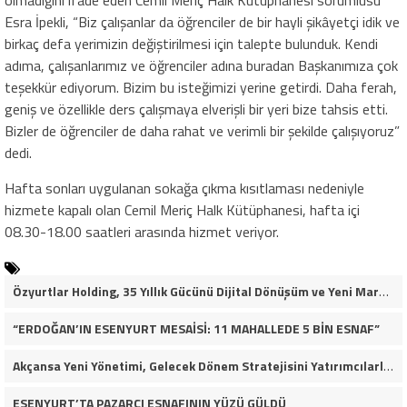
olmadığını ifade eden Cemil Meriç Halk Kütüphanesi sorumlusu
Esra İpekli, “Biz çalışanlar da öğrenciler de bir hayli şikâyetçi idik ve
birkaç defa yerimizin değiştirilmesi için talepte bulunduk. Kendi
adıma, çalışanlarımız ve öğrenciler adına buradan Başkanımıza çok
teşekkür ediyorum. Bizim bu isteğimizi yerine getirdi. Daha ferah,
geniş ve özellikle ders çalışmaya elverişli bir yeri bize tahsis etti.
Bizler de öğrenciler de daha rahat ve verimli bir şekilde çalışıyoruz”
dedi.
Hafta sonları uygulanan sokağa çıkma kısıtlaması nedeniyle
hizmete kapalı olan Cemil Meriç Halk Kütüphanesi, hafta içi
08.30-18.00 saatleri arasında hizmet veriyor.
Özyurtlar Holding, 35 Yıllık Gücünü Dijital Dönüşüm ve Yeni Marka Stratejisiyle Geleceğe Taşıyor
“ERDOĞAN’IN ESENYURT MESAİSİ: 11 MAHALLEDE 5 BİN ESNAF”
Akçansa Yeni Yönetimi, Gelecek Dönem Stratejisini Yatırımcılarla Paylaştı
ESENYURT’TA PAZARCI ESNAFININ YÜZÜ GÜLDÜ