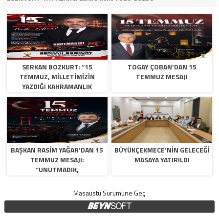
SERKAN BOZKURT: “15
TOGAY ÇOBAN’DAN 15
TEMMUZ, MILLETIMIZIN
TEMMUZ MESAJI
YAZDIĞI KAHRAMANLIK
DESTANIDIR”
BAŞKAN RASIM YAĞAR’DAN 15
BÜYÜKÇEKMECE’NİN GELECEĞİ
TEMMUZ MESAJI:
MASAYA YATIRILDI
“UNUTMADIK,
UNUTTURMAYACAĞIZ”
Masaüstü Sürümüne Geç