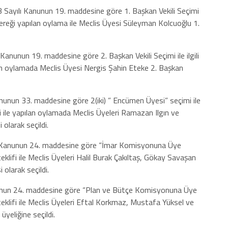
 Sayılı Kanunun 19. maddesine göre 1. Başkan Vekili Seçimi
fi gereği yapılan oylama ile Meclis Üyesi Süleyman Kolcuoğlu 1.
anunun 19. maddesine göre 2. Başkan Vekili Seçimi ile ilgili
pılan oylamada Meclis Üyesi Nergis Şahin Eteke 2. Başkan
unun 33. maddesine göre 2(iki) ” Encümen Üyesi” seçimi ile
lifi ile yapılan oylamada Meclis Üyeleri Ramazan Ilgın ve
olarak seçildi.
ı Kanunun 24. maddesine göre “İmar Komisyonuna Üye
 teklifi ile Meclis Üyeleri Halil Burak Çakıltaş, Gökay Savaşan
olarak seçildi.
unun 24. maddesine göre “Plan ve Bütçe Komisyonuna Üye
n teklifi ile Meclis Üyeleri Eftal Korkmaz, Mustafa Yüksel ve
eliğine seçildi.