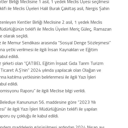
ler Birliği Meclisine 1 asil, 1 yedek Meclis Üyesi seçilmesi
eklifi ile Meclis Üyeleri Halil Burak Çakıltaş asil, Nergis Şahin
leyen Kentler Birliği Meclisine 2 asil, 1 yedek Meclis
ri Müdürlüğünün teklifi ile Meclis Üyeleri Meriç Güleç, Ramazan
e olarak seçildi.
 ile Memur Sendikası arasında “Sosyal Denge Sözleşmesi”
yetki verilmesi ile ilgili İnsan Kaynakları ve Eğitim
abul edildi.
şirketi olan “ÇATBEL Eğitim İnşaat Gıda Tarım Turizm
Ticaret A.Ş’nin” 2024 yılında yapılacak olan Olağan ve
 katılma yetkisinin belirlenmesi ile ilgili Yazı İşleri
bul edildi.
yonu Raporu” ile ilgili Meclise bilgi verildi.
ı Belediye Kanununun 56. maddesine göre “2023 Yılı
ile ilgili Yazı İşleri Müdürlüğünün teklifi ile yapılan
oru oy çokluğu ile kabul edildi.
gündem maddelerin görüşülmesi ardından 2024 Nisan ayı