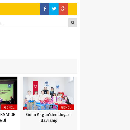
GENEL
GENEL
SİYASET
AKSM’DE
Gülin Akgün’den duyarlı
BİZİMKENTLİLERE AFET
RDİ
davranış
SEMİNERİ