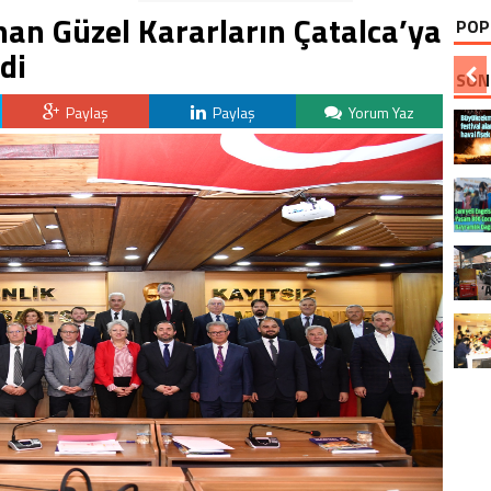
han Güzel Kararların Çatalca’ya
POP
di
SON
Paylaş
Paylaş
Yorum Yaz