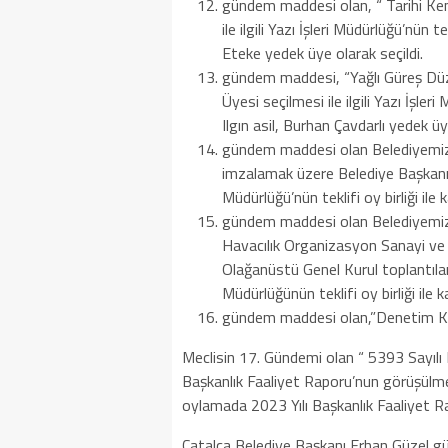
gündem maddesi olan, “ Tarihi Kent
ile ilgili Yazı İşleri Müdürlüğü’nün t
Eteke yedek üye olarak seçildi.
gündem maddesi, “Yağlı Güreş Düzen
Üyesi seçilmesi ile ilgili Yazı İşle
Ilgın asil, Burhan Çavdarlı yedek üy
gündem maddesi olan Belediyemiz
imzalamak üzere Belediye Başkanına 
Müdürlüğü’nün teklifi oy birliği ile k
gündem maddesi olan Belediyemiz 
Havacılık Organizasyon Sanayi ve 
Olağanüstü Genel Kurul toplantılarına
Müdürlüğünün teklifi oy birliği ile ka
gündem maddesi olan,”Denetim Komis
Meclisin 17. Gündemi olan “ 5393 Sayıl
Başkanlık Faaliyet Raporu’nun görüşülmesi” 
oylamada 2023 Yılı Başkanlık Faaliyet Rap
Çatalca Belediye Başkanı Erhan Güzel 