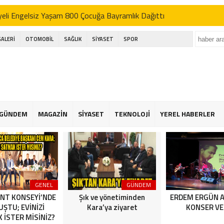
’DEN AK SEFER
ı; basın bu ülkenin dördüncü kuvvetidir
GALERİ
OTOMOBİL
SAĞLIK
SİYASET
SPOR
kçekmece festival alanında havai fişek kazası
eli Engelsiz Yaşam 800 Çocuğa Bayramlık Dağıttı
’DEN AK SEFER
ı; basın bu ülkenin dördüncü kuvvetidir
GÜNDEM
MAGAZİN
SİYASET
TEKNOLOJİ
YEREL HABERLER
kçekmece festival alanında havai fişek kazası
eli Engelsiz Yaşam 800 Çocuğa Bayramlık Dağıttı
GENEL
GÜNDEM
NT KONSEYİ’NDE
Şık ve yönetiminden
ERDEM ERGÜN 
ŞTU; EVİNİZİ
Kara’ya ziyaret
KONSER VE
 İSTER MİSİNİZ?