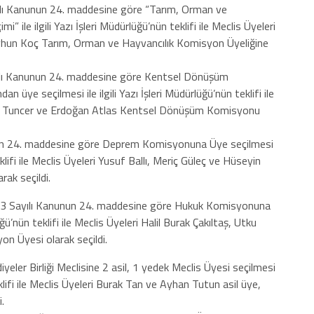
ı Kanunun 24. maddesine göre “Tarım, Orman ve
ile ilgili Yazı İşleri Müdürlüğü’nün teklifi ile Meclis Üyeleri
eyhun Koç Tarım, Orman ve Hayvancılık Komisyon Üyeliğine
lı Kanunun 24. maddesine göre Kentsel Dönüşüm
 üye seçilmesi ile ilgili Yazı İşleri Müdürlüğü’nün teklifi ile
lay Tuncer ve Erdoğan Atlas Kentsel Dönüşüm Komisyonu
un 24. maddesine göre Deprem Komisyonuna Üye seçilmesi
teklifi ile Meclis Üyeleri Yusuf Ballı, Meriç Güleç ve Hüseyin
ak seçildi.
93 Sayılı Kanunun 24. maddesine göre Hukuk Komisyonuna
üğü’nün teklifi ile Meclis Üyeleri Halil Burak Çakıltaş, Utku
n Üyesi olarak seçildi.
ler Birliği Meclisine 2 asil, 1 yedek Meclis Üyesi seçilmesi
teklifi ile Meclis Üyeleri Burak Tan ve Ayhan Tutun asil üye,
.