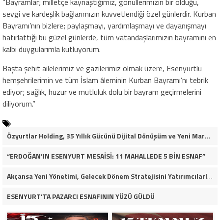
“Bayramlar; milletçe kaynaştığımız, gönüllerimizin bir olduğu,
sevgi ve kardeşlik bağlarımızın kuvvetlendiği özel günlerdir. Kurban
Bayramı’nın bizlere; paylaşmayı, yardımlaşmayı ve dayanışmayı
hatırlattığı bu güzel günlerde, tüm vatandaşlarımızın bayramını en
kalbi duygularımla kutluyorum.
Başta şehit ailelerimiz ve gazilerimiz olmak üzere, Esenyurtlu
hemşehrilerimin ve tüm İslam âleminin Kurban Bayramı’nı tebrik
ediyor; sağlık, huzur ve mutluluk dolu bir bayram geçirmelerini
diliyorum.”
Özyurtlar Holding, 35 Yıllık Gücünü Dijital Dönüşüm ve Yeni Marka Stratejisiyle Geleceğe Taşıyor
“ERDOĞAN’IN ESENYURT MESAİSİ: 11 MAHALLEDE 5 BİN ESNAF”
Akçansa Yeni Yönetimi, Gelecek Dönem Stratejisini Yatırımcılarla Paylaştı
ESENYURT’TA PAZARCI ESNAFININ YÜZÜ GÜLDÜ