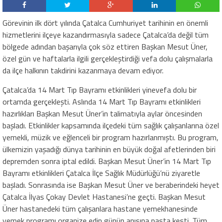
Görevinin ilk dört yılın
d
a Çatalca Cumhuriyet tarihinin en önemli
hizmetlerini
ilçeye
kazandırmasıyla sadece Çatalca’da değil
tüm
bölge
de adından
baş
arıyla
çok söz ettiren Başkan Mesut Üner,
özel gün ve haftalarla ilgili gerçekleştirdiği vefa dolu çalışmalarla
da ilçe halkının takdirini kazanmaya devam ediyor.
Çatalca’da
14 Mar
t Tıp Bayramı etkinlikleri yine
vefa dolu bir
ortamda gerçekleşti. Aslında 14 Mart Tıp Bayramı etkinlikleri
hazırlıkları Başkan Mesut Üner’in talimatıyla aylar öncesinden
başladı. Etkinlikler kapsamında ilçedeki tüm sağlık çalışanlarına özel
yemekli, müzik ve eğlenceli bir program hazırlanmıştı. Bu program,
ülkemizin yaşadığı dünya tarihinin en büyük doğal afetlerinden biri
depremden sonra iptal edildi. Başkan Mesut Üner’in 14 Mart Tıp
Bayramı etkinlikleri Çatalca İlçe Sağlık Müdürlüğü’nü ziyaretle
başladı. Sonrasında ise Başkan Mesut Üner ve beraberindeki heyet
Çatalca İlyas Çokay Devlet Hastanesi’ne geçti. Başkan Mesut
Üner hastanedeki
tüm çalışanlara hastane yemekhanesinde
yemek programı organize
edip günün anısına pasta kesti
. Tüm