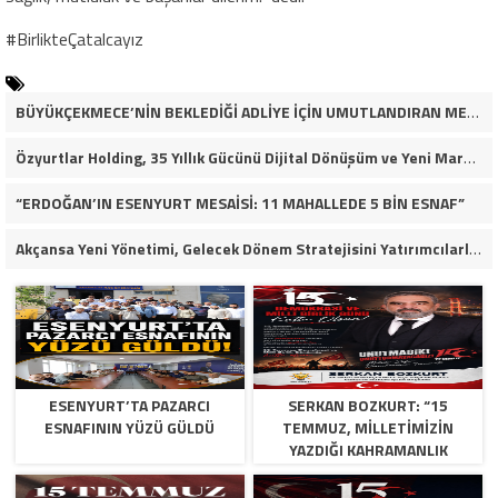
#BirlikteÇatalcayız
BÜYÜKÇEKMECE’NİN BEKLEDİĞİ ADLİYE İÇİN UMUTLANDIRAN MESAJ
Özyurtlar Holding, 35 Yıllık Gücünü Dijital Dönüşüm ve Yeni Marka Stratejisiyle Geleceğe Taşıyor
“ERDOĞAN’IN ESENYURT MESAİSİ: 11 MAHALLEDE 5 BİN ESNAF”
Akçansa Yeni Yönetimi, Gelecek Dönem Stratejisini Yatırımcılarla Paylaştı
ESENYURT’TA PAZARCI
SERKAN BOZKURT: “15
ESNAFININ YÜZÜ GÜLDÜ
TEMMUZ, MILLETIMIZIN
YAZDIĞI KAHRAMANLIK
DESTANIDIR”