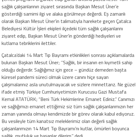
sağlık çalışanlarının ziyaret sırasında Başkan Mesut Üner’e
gösterdiği samimi ilgi ve alaka görülmeye değerdi. Eş zamanlı
olarak Başkan Mesut Üner’in talimatıyla harekete geçen Çatalca
Belediyesi Kültür İşleri ekipleri ilçedeki tüm sağlık çalışanlarını
ziyaret edip, Başkan Mesut Üner’in gönderdiği hediyeleri ve
kutlama tebriklerini ilettiler.
Çatalca’daki 14 Mart Tıp Bayramı etkinlikleri sonrası açıklamalarda
bulunan Başkan Mesut Üner
; ‘’Sağlık, bir insanın en kıymetli sahip
olduğu d
eğerdir. Sağlığımız için gece –
gündüz demeden başta
küresel
pandemi
süreci olmak üzere canını hiçe sayan
çalışmalarınız asla unutulmayacak ve sizlere minnettarız. Ne güzel
ifade etmiş Türkiye Cumhuriyetimizin Kurucusu Gazi Mustafa
Kemal ATATÜRK; “Beni Türk Hekimlerine Emanet Ediniz.” Canımızı
ve sağlığımızı emanet ettiğimiz siz tüm sağlık çalışanlarımızın her
zaman yanında olmayı kendimizde bir görev olarak kabul ediyoruz.
Bu vesileyle tüm kanatsız melekle
rimiz olan
değerli sağlık
çalışanlarımızın 14 Mart Tıp Bayramı’nı kutlar, öm
ürleri
boyunca
sağlık, mutluluk ve başarılar dilerim.’’
dedi.