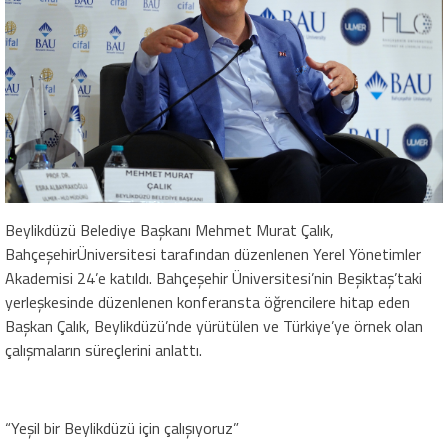
Beylikdüzü Belediye Başkanı Mehmet Murat Çalık,
Bahçeşehir
Üniversitesi tarafından
düzenlenen Yerel
Yönetimler
Akademisi 24’e katıl
dı
.
Bahçeşehir
Üniversitesi’nin Beşiktaş’taki
yerleşkesinde düzenlenen konferansta öğrencilere hitap eden
Başkan Çalık, Beylikdüzü’nde yürütülen ve Türkiye’ye örnek olan
çalışmaların süreçlerini anlattı.
“
Y
eşil bir
Beylikdüzü
için çalışıyoruz
”