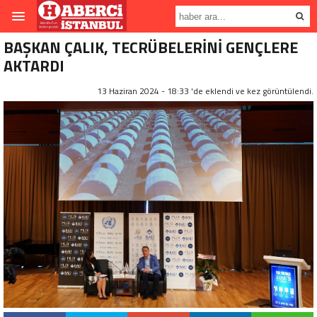
BAŞKAN ÇALIK, TECRÜBELERİNİ GENÇLERE
AKTARDI
13 Haziran 2024 - 18:33 'de eklendi ve
kez görüntülendi.