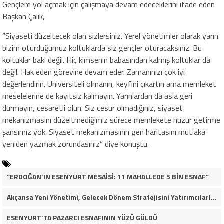
Gençlere yol açmak için çalışmaya devam edeceklerini ifade eden
Başkan Çalık,
“S
iyaseti düzeltecek olan sizlersiniz. Yerel yönetimler
olarak
yarın
bizim oturduğumuz koltuklarda
siz gençler
oturacaksınız. Bu
koltuklar baki değil. Hiç kimsenin babasından kalmış koltuklar
da
değil. Hak eden
görevine devam eder
. Z
amanı
nızı
çok iyi
değerlendirin. Üniversiteli olmanın, keyfini çıkartın
a
ma memleket
meselelerine de kayıtsız kalmayın. Yarınlarda
n
da asla geri
durmayın
, c
esaretli olun.
S
iz cesur olmadığınız
,
siyaset
mekanizmasını düzeltmediğimiz sürece memlekete huzur
g
etirme
şansımız yok. Siyaset mekanizmasının gen haritasını
mutlaka
yeniden yazmak zorundasınız” diye konuştu.
“ERDOĞAN’IN ESENYURT MESAİSİ: 11 MAHALLEDE 5 BİN ESNAF”
Akçansa Yeni Yönetimi, Gelecek Dönem Stratejisini Yatırımcılarla Paylaştı
ESENYURT’TA PAZARCI ESNAFININ YÜZÜ GÜLDÜ