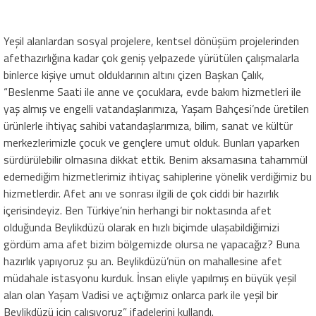
Yeşil alanlardan
sosyal projelere, kentsel
dönüşüm projelerinden
afet
hazırlığına
kadar
çok geniş yelpazede
yürütülen çalışmalarla
binlerce kişiye umut olduklarının altını çizen Başkan Çalık,
“Beslenme Saati ile anne ve çocuklara, evde bakım hizmetleri ile
yaş almış ve engelli vatandaşlarımıza, Yaşam Bahçesi’nde üretilen
ürünlerle ihtiyaç sahibi vatandaşlarımıza
, bilim, sanat ve kültür
merkezlerimizle çocuk ve gençlere
umut olduk. Bunları yaparken
sürdürülebilir olmasına dikkat ettik. Benim aksamasına tahammül
edemediğim hizmetlerimiz ihtiyaç sahiplerine yönelik verdiğimiz bu
hizmetlerdir.
Afet
anı ve sonrası
ilgili de çok ciddi bir hazırlık
içerisindeyiz
.
Ben Türkiye’nin herhangi bir noktasında afet
olduğunda Beylikdüzü olarak en hızlı biçimde ulaşabildiğimizi
gördüm ama afet bizim bölgemizde olursa ne yapacağız? Buna
hazırlık yapıyoruz şu an. Beylikdüzü’nün on mahallesine afet
müdahale istasyonu kurduk.
İnsan eliyle yapılmış en büyük yeşil
alan olan Yaşam Vadisi ve açtığımız onlarca park ile yeşil
bir
Beylikdüzü
için çalışıyoruz” ifadelerini kullandı.