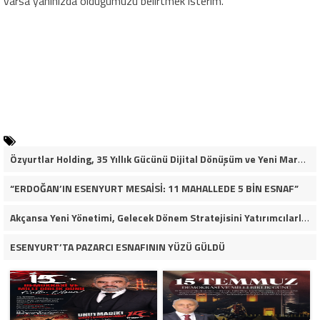
varsa yanınızda olduğumuzu belirtmek isterim.
Özyurtlar Holding, 35 Yıllık Gücünü Dijital Dönüşüm ve Yeni Marka Stratejisiyle Geleceğe Taşıyor
“ERDOĞAN’IN ESENYURT MESAİSİ: 11 MAHALLEDE 5 BİN ESNAF”
Akçansa Yeni Yönetimi, Gelecek Dönem Stratejisini Yatırımcılarla Paylaştı
ESENYURT’TA PAZARCI ESNAFININ YÜZÜ GÜLDÜ