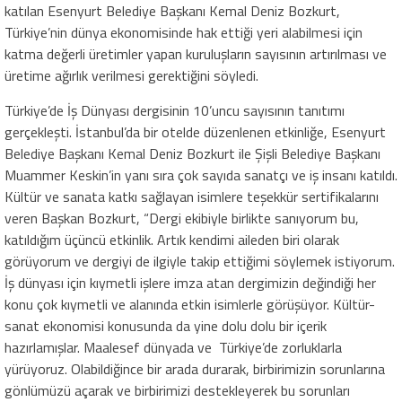
katılan Esenyurt Belediye Başkanı Kemal Deniz Bozkurt,
Türkiye’nin dünya ekonomisinde hak ettiği yeri alabilmesi için
katma değerli üretimler yapan kuruluşların sayısının artırılması ve
üretime ağırlık verilmesi gerektiğini söyledi.
Türkiye’de İş Dünyası dergisinin 10’uncu sayısının tanıtımı
gerçekleşti. İstanbul’da bir otelde düzenlenen etkinliğe, Esenyurt
Belediye Başkanı Kemal Deniz Bozkurt ile Şişli Belediye Başkanı
Muammer Keskin’in yanı sıra çok sayıda sanatçı ve iş insanı katıldı.
Kültür ve sanata katkı sağlayan isimlere teşekkür sertifikalarını
veren Başkan Bozkurt, “Dergi ekibiyle birlikte sanıyorum bu,
katıldığım üçüncü etkinlik. Artık kendimi aileden biri olarak
görüyorum ve dergiyi de ilgiyle takip ettiğimi söylemek istiyorum.
İş dünyası için kıymetli işlere imza atan dergimizin değindiği her
konu çok kıymetli ve alanında etkin isimlerle görüşüyor. Kültür-
sanat ekonomisi konusunda da yine dolu dolu bir içerik
hazırlamışlar. Maalesef dünyada ve Türkiye’de zorluklarla
yürüyoruz. Olabildiğince bir arada durarak, birbirimizin sorunlarına
gönlümüzü açarak ve birbirimizi destekleyerek bu sorunları