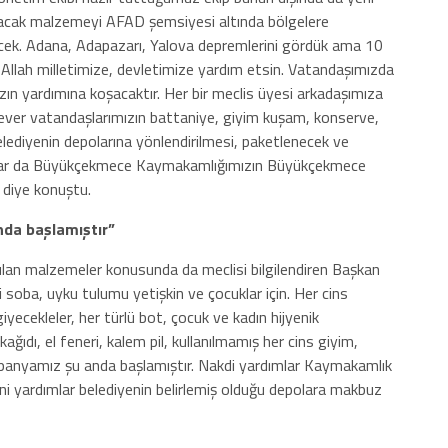
anacak malzemeyi AFAD şemsiyesi altında bölgelere
tecek. Adana, Adapazarı, Yalova depremlerini gördük ama 10
 Allah milletimize, devletimize yardım etsin. Vatandaşımızda
ın yardımına koşacaktır. Her bir meclis üyesi arkadaşımıza
ever vatandaşlarımızın battaniye, giyim kuşam, konserve,
belediyenin depolarına yönlendirilmesi, paketlenecek ve
ımlar da Büyükçekmece Kaymakamlığımızın Büyükçekmece
 diye konuştu.
da başlamıştır”
lan malzemeler konusunda da meclisi bilgilendiren Başkan
i soba, uyku tulumu yetişkin ve çocuklar için. Her cins
 giyecekleler, her türlü bot, çocuk ve kadın hijyenik
ğıdı, el feneri, kalem pil, kullanılmamış her cins giyim,
nyamız şu anda başlamıştır. Nakdi yardımlar Kaymakamlık
ni yardımlar belediyenin belirlemiş olduğu depolara makbuz