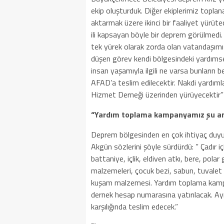
ekip oluşturduk. Diğer ekiplerimiz topl
aktarmak üzere ikinci bir faaliyet yürü
ili kapsayan böyle bir deprem görülmedi.
tek yürek olarak zorda olan vatandaşımız
düşen görev kendi bölgesindeki yardıms
insan yaşamıyla ilgili ne varsa bunların 
AFAD’a teslim edilecektir. Nakdi yard
Hizmet Derneği üzerinden yürüyecektir”
“Yardım toplama kampanyamız şu an
Deprem bölgesinden en çok ihtiyaç duyu
Akgün sözlerini şöyle sürdürdü: ” Çadır iç
battaniye, içlik, eldiven atkı, bere, polar
malzemeleri, çocuk bezi, sabun, tuvalet ka
kuşam malzemesi. Yardım toplama kampa
dernek hesap numarasına yatırılacak. Ay
karşılığında teslim edecek.”