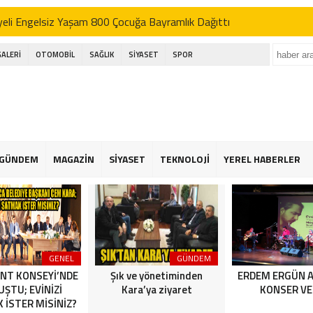
eli Engelsiz Yaşam 800 Çocuğa Bayramlık Dağıttı
’DEN AK SEFER
GALERİ
OTOMOBİL
SAĞLIK
SİYASET
SPOR
ı; basın bu ülkenin dördüncü kuvvetidir
kçekmece festival alanında havai fişek kazası
eli Engelsiz Yaşam 800 Çocuğa Bayramlık Dağıttı
’DEN AK SEFER
GÜNDEM
MAGAZİN
SİYASET
TEKNOLOJİ
YEREL HABERLER
ı; basın bu ülkenin dördüncü kuvvetidir
kçekmece festival alanında havai fişek kazası
eli Engelsiz Yaşam 800 Çocuğa Bayramlık Dağıttı
GENEL
GÜNDEM
NT KONSEYİ’NDE
Şık ve yönetiminden
ERDEM ERGÜN 
ŞTU; EVİNİZİ
Kara’ya ziyaret
KONSER VE
 İSTER MİSİNİZ?