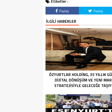
Etiketler :
Paylaş
Paylaş
İLGİLİ HABERLER
ÖZYURTLAR HOLDING, 35 YILLIK G
DIJITAL DÖNÜŞÜM VE YENI MA
STRATEJISIYLE GELECEĞE TAŞI