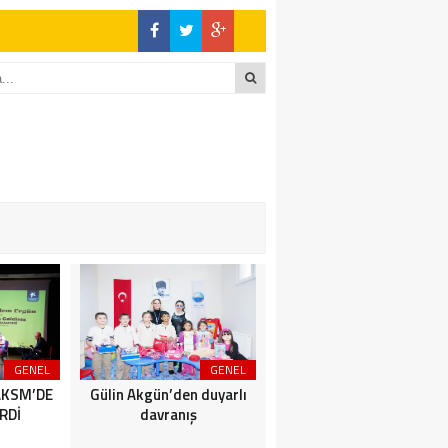
GENEL
GENEL
SİYASET
AKSM’DE
Gülin Akgün’den duyarlı
BİZİMKENTLİLERE AFET
RDİ
davranış
SEMİNERİ