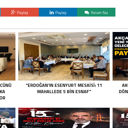
Paylaş
Paylaş
Yorum Yaz
ÜCÜNÜ
“ERDOĞAN’IN ESENYURT MESAİSİ: 11
AK
RKA
MAHALLEDE 5 BİN ESNAF”
DÖN
YOR