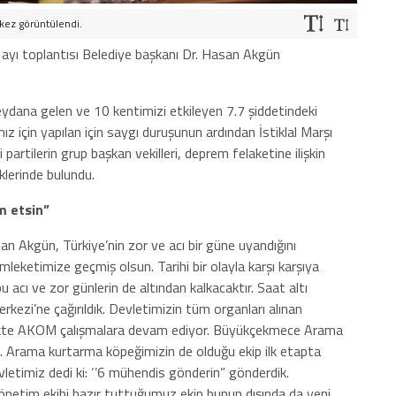
kez görüntülendi.
ayı toplantısı Belediye başkanı Dr. Hasan Akgün
dana gelen ve 10 kentimizi etkileyen 7.7 şiddetindeki
 için yapılan için saygı duruşunun ardından İstiklal Marşı
artilerin grup başkan vekilleri, deprem felaketine ilişkin
eklerinde bulundu.
m etsin”
 Akgün, Türkiye’nin zor ve acı bir güne uyandığını
mleketimize geçmiş olsun. Tarihi bir olayla karşı karşıya
bu acı ve zor günlerin de altından kalkacaktır. Saat altı
ezi’ne çağırıldık. Devletimizin tüm organları alınan
birlikte AKOM çalışmalara devam ediyor. Büyükçekmece Arama
. Arama kurtarma köpeğimizin de olduğu ekip ilk etapta
evletimiz dedi ki: ‘’6 mühendis gönderin” gönderdik.
netim ekibi hazır tuttuğumuz ekip bunun dışında da yeni