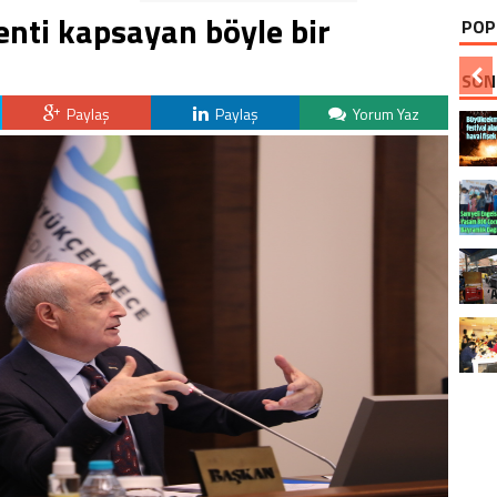
nti kapsayan böyle bir
POP
SON
Paylaş
Paylaş
Yorum Yaz