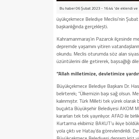
Bu haber 06 Şubat 2023 - 16:44 'de eklendi ve
üyükçekmece Belediye Meclisi’nin Şubat 
başkanlığında gerçekleşti.
Kahramanmaraş’ın Pazarcık ilçesinde mey
depremde yaşamını yitiren vatandaşlarımız
okundu. Meclis oturumda söz alan siyasi p
üzüntülerini dile getirerek, başsağlığı dil
“Allah milletimize, devletimize yardı
Büyükçekmece Belediye Başkanı Dr. Hasan
belirterek; “Ülkemizin başı sağ olsun. Me
kalınmıştır. Türk Milleti tek yürek olarak 
buçukta Büyükşehir Belediyesi AKOM Merk
kararları tek tek yayınlıyor. AFAD ile 
Kurtarma ekibimiz BAKUT’u ikiye böldük
yola çıktı ve Hatay’da görevlendirildi. D
Büyükçekmece Belediyesi deprem kriz yö