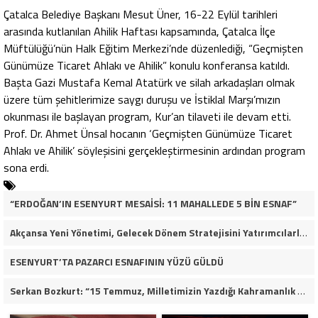
Çatalca Belediye Başkanı Mesut Üner, 16-22 Eylül tarihleri
arasında kutlanılan Ahilik Haftası kapsamında, Çatalca İlçe
Müftülüğü’nün Halk Eğitim Merkezi’nde düzenlediği, “Geçmişten
Günümüze Ticaret Ahlakı ve Ahilik” konulu konferansa katıldı.
Başta Gazi Mustafa Kemal Atatürk ve silah arkadaşları olmak
üzere tüm şehitlerimize saygı duruşu ve İstiklal Marşı’mızın
okunması ile başlayan program, Kur’an tilaveti ile devam etti.
Prof. Dr. Ahmet Ünsal hocanın ‘Geçmişten Günümüze Ticaret
Ahlakı ve Ahilik’ söyleşisini gerçekleştirmesinin ardından program
sona erdi.
“ERDOĞAN’IN ESENYURT MESAİSİ: 11 MAHALLEDE 5 BİN ESNAF”
Akçansa Yeni Yönetimi, Gelecek Dönem Stratejisini Yatırımcılarla Paylaştı
ESENYURT’TA PAZARCI ESNAFININ YÜZÜ GÜLDÜ
Serkan Bozkurt: “15 Temmuz, Milletimizin Yazdığı Kahramanlık Destanıdır”