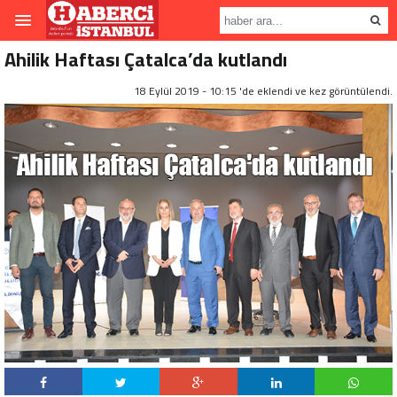
Ahilik Haftası Çatalca’da kutlandı
18 Eylül 2019 - 10:15 'de eklendi ve
kez görüntülendi.