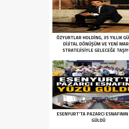
ÖZYURTLAR HOLDING, 35 YILLIK G
DIJITAL DÖNÜŞÜM VE YENI MA
STRATEJISIYLE GELECEĞE TAŞI
ESENYURT’TA PAZARCI ESNAFININ
GÜLDÜ