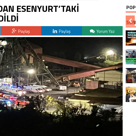
DAN ESENYURT’TAKİ
POP
DİLDİ
SON
Paylaş
Paylaş
Yorum Yaz