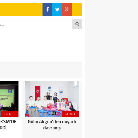
GENEL
GENEL
SİYASET
AKSM’DE
Gülin Akgün’den duyarlı
BİZİMKENTLİLERE AFET
RDİ
davranış
SEMİNERİ