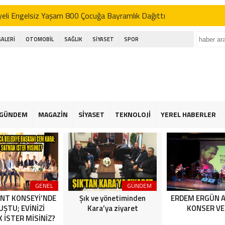
eli Engelsiz Yaşam 800 Çocuğa Bayramlık Dağıttı
’DEN AK SEFER
GALERİ
OTOMOBİL
SAĞLIK
SİYASET
SPOR
ı; basın bu ülkenin dördüncü kuvvetidir
kçekmece festival alanında havai fişek kazası
eli Engelsiz Yaşam 800 Çocuğa Bayramlık Dağıttı
’DEN AK SEFER
GÜNDEM
MAGAZİN
SİYASET
TEKNOLOJİ
YEREL HABERLER
ı; basın bu ülkenin dördüncü kuvvetidir
kçekmece festival alanında havai fişek kazası
GENEL
GÜNDEM
NT KONSEYİ’NDE
Şık ve yönetiminden
ERDEM ERGÜN 
ŞTU; EVİNİZİ
Kara’ya ziyaret
KONSER VE
 İSTER MİSİNİZ?