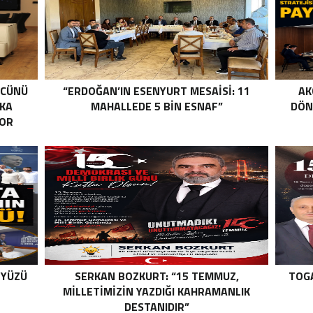
ÜCÜNÜ
“ERDOĞAN’IN ESENYURT MESAİSİ: 11
AK
RKA
MAHALLEDE 5 BİN ESNAF”
DÖN
YOR
 YÜZÜ
SERKAN BOZKURT: “15 TEMMUZ,
TOGA
MILLETIMIZIN YAZDIĞI KAHRAMANLIK
DESTANIDIR”