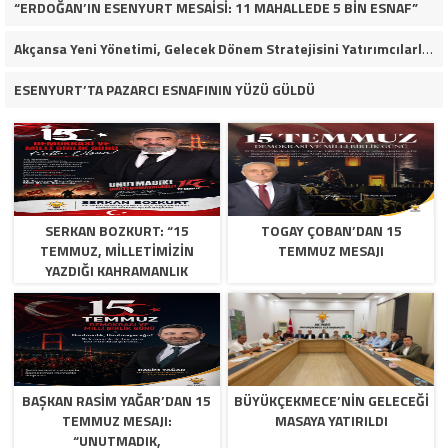
“ERDOĞAN’IN ESENYURT MESAİSİ: 11 MAHALLEDE 5 BİN ESNAF”
Akçansa Yeni Yönetimi, Gelecek Dönem Stratejisini Yatırımcılarla Paylaştı
ESENYURT’TA PAZARCI ESNAFININ YÜZÜ GÜLDÜ
SERKAN BOZKURT: “15
TOGAY ÇOBAN’DAN 15
TEMMUZ, MILLETIMIZIN
TEMMUZ MESAJI
YAZDIĞI KAHRAMANLIK
DESTANIDIR”
BAŞKAN RASIM YAĞAR’DAN 15
BÜYÜKÇEKMECE’NİN GELECEĞİ
TEMMUZ MESAJI:
MASAYA YATIRILDI
“UNUTMADIK,