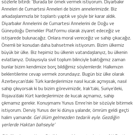
sözlerle bitirdi: ‘Burada bir örnek vermek istiyorum. Diyarbakır
Anneleri de Cumartesi Anneleri de bizim annelerimizdir. Biz
arkadaşlarımızla bir toplantı yaptık ve şöyle bir karar aldık.
Diyarbakır Annelerini de Cumartesi Annelerini de Doğu ve
Güneydoğu Dernekler Platformu olarak ziyaret edeceğiz ve
istişarede bulunacağız. Onlara moral vereceğiz ve sahip çıkacağız.
Önemli bir konudan daha bahsetmek istiyorum. Bizim ülkemiz
büyük bir ülke. Biz hepimiz bu ülkenin vatandaşlarıyız, bu ülkenin
evlatlarıyız. Dolayısıyla sivil toplum bilinciyle baktığımız zaman
bunlar bizim kendimize borç bildiğimiz söylemlerdir. Halkımızın
beklentilerine cevap vermek zorundayız. Bugün biz ülke olarak
Azerbeycan’daki Türk kardeşlerimize nasıl kucak açmışsak, nasıl
sahip çıkıyorsak ki bu bizim görevimizdir, Irak’taki, Suriye’deki,
Rojava’daki Kürt kardeşlerimize de kucak açmamız, sahip
çıkmamız gerekir. Konuşmamı Yunus Emre’nin bir sözüyle bitirmek
istiyorum. Derviş Yunus der ki dünya yalandır, ömrüm geldi geçti
halim yamandır.
Gel ölüm gelmezden tedarik eyle
.
Gezdiğin
yerlerde Haktan bahseyle’