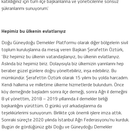
katıldığınız için tüm ilçe başkanlarına ve yöneticilerine sonsuz
şükranlarımı sunuyorum’.
Hepimiz bu ülkenin evlatlarıyız
Doğu Güneydoğu Dernekler Platformu olarak diğer bölgelerin sivil
toplum kuruluşlarına da mesaj veren Başkan Şerafettin Öztürk,
‘Biz hepimiz bu ülkenin vatandaşlarıyız, bu ülkenin evlatlarıyız.
Aslında biz hepimiz biriz. Dolayısıyla biz ülkemizin yarınlarını hep
beraber güzel günlere doğru yöneltebiliriz, inşa edebiliriz. Bu
mümkündür. Şerafettin Öztürk olarak 15 yılımı bu yolda harcadım.
Kendi halkıma ve milletime ülkeme hizmetlerde bulundum. Önce
köy derneğinde başladım sonra ilçe derneği, sonra Ağrı il derneğini
8 yıl yönettim, 2018 – 2019 yıllarında il dernekler birliği
başkanlığını yürüttüm. O günkü yol arkadaşlarıma da
teşekkürlerimi sunuyorum. Birlikte çok önemli işlere imza attık.
Sonraki süreçte 2020 yılında İstanbul Ağrı Federasyonu’nu kurduk.
Bugün de gördüğünüz gibi Doğu ve Güneydoğu Dernekler