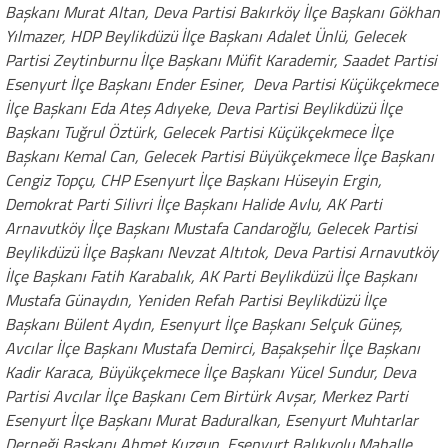
Başkanı Murat Altan, Deva Partisi Bakırköy İlçe Başkanı Gökhan
Yılmazer, HDP Beylikdüzü İlçe Başkanı Adalet Ünlü, Gelecek
Partisi Zeytinburnu İlçe Başkanı Müfit Karademir, Saadet Partisi
Esenyurt İlçe Başkanı Ender Esiner, Deva Partisi Küçükçekmece
İlçe Başkanı Eda Ateş Adıyeke, Deva Partisi Beylikdüzü İlçe
Başkanı Tuğrul Öztürk, Gelecek Partisi Küçükçekmece İlçe
Başkanı Kemal Can, Gelecek Partisi Büyükçekmece İlçe Başkanı
Cengiz Topçu, CHP Esenyurt İlçe Başkanı Hüseyin Ergin,
Demokrat Parti Silivri İlçe Başkanı Halide Avlu, AK Parti
Arnavutköy İlçe Başkanı Mustafa Candaroğlu, Gelecek Partisi
Beylikdüzü İlçe Başkanı Nevzat Altıtok, Deva Partisi Arnavutköy
İlçe Başkanı Fatih Karabalık, AK Parti Beylikdüzü İlçe Başkanı
Mustafa Günaydın, Yeniden Refah Partisi Beylikdüzü İlçe
Başkanı Bülent Aydın, Esenyurt İlçe Başkanı Selçuk Güneş,
Avcılar İlçe Başkanı Mustafa Demirci, Başakşehir İlçe Başkanı
Kadir Karaca, Büyükçekmece İlçe Başkanı Yücel Sundur, Deva
Partisi Avcılar İlçe Başkanı Cem Birtürk Avşar, Merkez Parti
Esenyurt İlçe Başkanı Murat Baduralkan, Esenyurt Muhtarlar
Derneği Başkanı Ahmet Kuzgun, Esenyurt Balıkyolu Mahalle