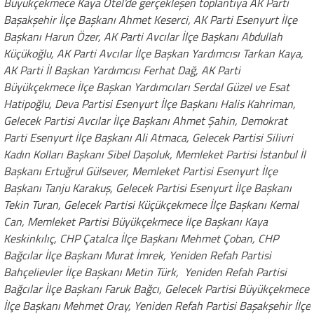
Büyükçekmece Kaya Otel’de gerçekleşen toplantıya AK Parti
Başakşehir İlçe Başkanı Ahmet Keserci, AK Parti Esenyurt İlçe
Başkanı Harun Özer, AK Parti Avcılar İlçe Başkanı Abdullah
Küçükoğlu, AK Parti Avcılar İlçe Başkan Yardımcısı Tarkan Kaya,
AK Parti İl Başkan Yardımcısı Ferhat Dağ, AK Parti
Büyükçekmece İlçe Başkan Yardımcıları Serdal Güzel ve Esat
Hatipoğlu, Deva Partisi Esenyurt İlçe Başkanı Halis Kahriman,
Gelecek Partisi Avcılar İlçe Başkanı Ahmet Şahin, Demokrat
Parti Esenyurt İlçe Başkanı Ali Atmaca, Gelecek Partisi Silivri
Kadın Kolları Başkanı Sibel Daşoluk, Memleket Partisi İstanbul İl
Başkanı Ertuğrul Gülsever, Memleket Partisi Esenyurt İlçe
Başkanı Tanju Karakuş, Gelecek Partisi Esenyurt İlçe Başkanı
Tekin Turan, Gelecek Partisi Küçükçekmece İlçe Başkanı Kemal
Can, Memleket Partisi Büyükçekmece İlçe Başkanı Kaya
Keskinkılıç, CHP Çatalca İlçe Başkanı Mehmet Çoban, CHP
Bağcılar İlçe Başkanı Murat İmrek, Yeniden Refah Partisi
Bahçelievler İlçe Başkanı Metin Türk, Yeniden Refah Partisi
Bağcılar İlçe Başkanı Faruk Bağcı, Gelecek Partisi Büyükçekmece
İlçe Başkanı Mehmet Oray, Yeniden Refah Partisi Başakşehir İlçe