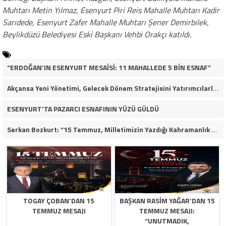
Muhtarı Metin Yılmaz, Esenyurt Piri Reis Mahalle Muhtarı Kadir
Sarıdede, Esenyurt Zafer Mahalle Muhtarı Şener Demirbilek,
Beylikdüzü Belediyesi Eski Başkanı Vehbi Orakçı katıldı.
“ERDOĞAN’IN ESENYURT MESAİSİ: 11 MAHALLEDE 5 BİN ESNAF”
Akçansa Yeni Yönetimi, Gelecek Dönem Stratejisini Yatırımcılarla Paylaştı
ESENYURT’TA PAZARCI ESNAFININ YÜZÜ GÜLDÜ
Serkan Bozkurt: “15 Temmuz, Milletimizin Yazdığı Kahramanlık Destanıdır”
TOGAY ÇOBAN’DAN 15
BAŞKAN RASIM YAĞAR’DAN 15
TEMMUZ MESAJI
TEMMUZ MESAJI:
“UNUTMADIK,