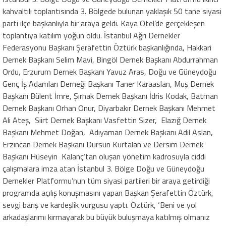
kahvaltılı toplantısında 3. Bölgede bulunan yaklaşık 50 tane siyasi
parti ilçe başkanlıyla bir araya geldi. Kaya Otel’de gerçekleşen
toplantıya katılım yoğun oldu. İstanbul Ağrı Dernekler
Federasyonu Başkanı Şerafettin Öztürk başkanlığında, Hakkari
Dernek Başkanı Selim Mavi, Bingöl Dernek Başkanı Abdurrahman
Ordu, Erzurum Dernek Başkanı Yavuz Aras, Doğu ve Güneydoğu
Genç İş Adamları Derneği Başkanı Taner Karaaslan, Muş Dernek
Başkanı Bülent İmre, Şırnak Dernek Başkanı İdris Kodak, Batman
Dernek Başkanı Orhan Onur, Diyarbakır Dernek Başkanı Mehmet
Ali Ateş, Siirt Dernek Başkanı Vasfettin Sizer, Elazığ Dernek
Başkanı Mehmet Doğan, Adıyaman Dernek Başkanı Adil Aslan,
Erzincan Dernek Başkanı Dursun Kurtalan ve Dersim Dernek
Başkanı Hüseyin Kalanç’tan oluşan yönetim kadrosuyla ciddi
çalışmalara imza atan İstanbul 3. Bölge Doğu ve Güneydoğu
Dernekler Platformu’nun tüm siyasi partileri bir araya getirdiği
programda açılış konuşmasını yapan Başkan Şerafettin Öztürk,
sevgi barış ve kardeşlik vurgusu yaptı. Öztürk, ‘Beni ve yol
arkadaşlarımı kırmayarak bu büyük buluşmaya katılmış olmanız