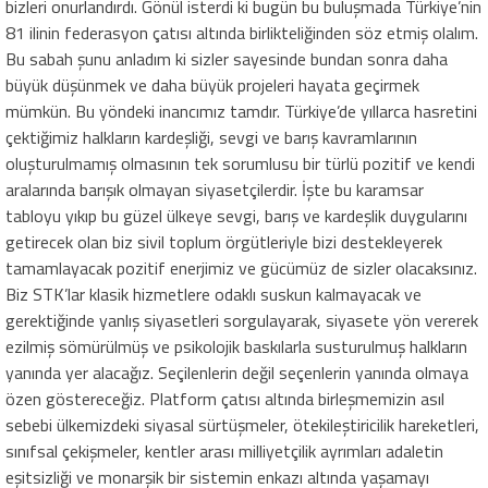
bizleri onurlandırdı. Gönül isterdi ki bugün bu buluşmada Türkiye’nin
81 ilinin federasyon çatısı altında birlikteliğinden söz etmiş olalım.
Bu sabah şunu anladım ki sizler sayesinde bundan sonra daha
büyük düşünmek ve daha büyük projeleri hayata geçirmek
mümkün. Bu yöndeki inancımız tamdır. Türkiye’de yıllarca hasretini
çektiğimiz halkların kardeşliği, sevgi ve barış kavramlarının
oluşturulmamış olmasının tek sorumlusu bir türlü pozitif ve kendi
aralarında barışık olmayan siyasetçilerdir. İşte bu karamsar
tabloyu yıkıp bu güzel ülkeye sevgi, barış ve kardeşlik duygularını
getirecek olan biz sivil toplum örgütleriyle bizi destekleyerek
tamamlayacak pozitif enerjimiz ve gücümüz de sizler olacaksınız.
Biz STK’lar klasik hizmetlere odaklı suskun kalmayacak ve
gerektiğinde yanlış siyasetleri sorgulayarak, siyasete yön vererek
ezilmiş sömürülmüş ve psikolojik baskılarla susturulmuş halkların
yanında yer alacağız. Seçilenlerin değil seçenlerin yanında olmaya
özen göstereceğiz. Platform çatısı altında birleşmemizin asıl
sebebi ülkemizdeki siyasal sürtüşmeler, ötekileştiricilik hareketleri,
sınıfsal çekişmeler, kentler arası milliyetçilik ayrımları adaletin
eşitsizliği ve monarşik bir sistemin enkazı altında yaşamayı