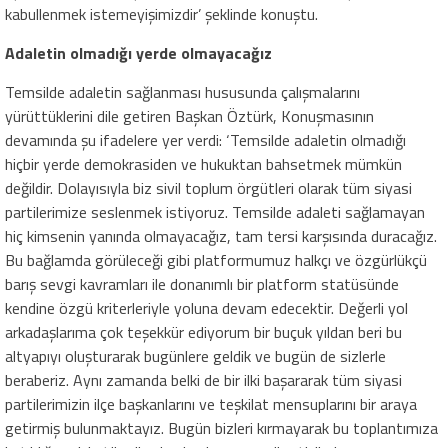
kabullenmek istemeyişimizdir’ şeklinde konuştu.
Adaletin olmadığı yerde olmayacağız
Temsilde adaletin sağlanması hususunda çalışmalarını
yürüttüklerini dile getiren Başkan Öztürk, Konuşmasının
devamında şu ifadelere yer verdi: ‘Temsilde adaletin olmadığı
hiçbir yerde demokrasiden ve hukuktan bahsetmek mümkün
değildir. Dolayısıyla biz sivil toplum örgütleri olarak tüm siyasi
partilerimize seslenmek istiyoruz. Temsilde adaleti sağlamayan
hiç kimsenin yanında olmayacağız, tam tersi karşısında duracağız.
Bu bağlamda görüleceği gibi platformumuz halkçı ve özgürlükçü
barış sevgi kavramları ile donanımlı bir platform statüsünde
kendine özgü kriterleriyle yoluna devam edecektir. Değerli yol
arkadaşlarıma çok teşekkür ediyorum bir buçuk yıldan beri bu
altyapıyı oluşturarak bugünlere geldik ve bugün de sizlerle
beraberiz. Aynı zamanda belki de bir ilki başararak tüm siyasi
partilerimizin ilçe başkanlarını ve teşkilat mensuplarını bir araya
getirmiş bulunmaktayız. Bugün bizleri kırmayarak bu toplantımıza