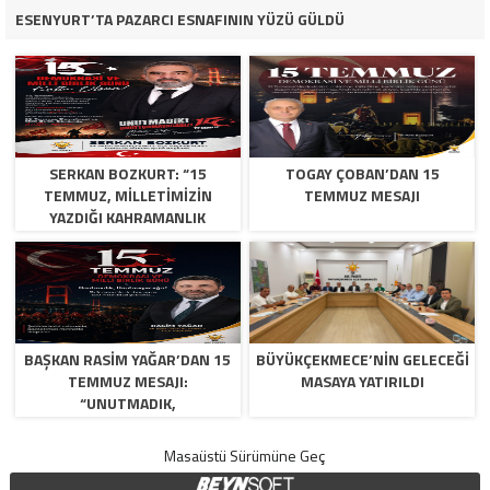
ESENYURT’TA PAZARCI ESNAFININ YÜZÜ GÜLDÜ
SERKAN BOZKURT: “15
TOGAY ÇOBAN’DAN 15
TEMMUZ, MILLETIMIZIN
TEMMUZ MESAJI
YAZDIĞI KAHRAMANLIK
DESTANIDIR”
BAŞKAN RASIM YAĞAR’DAN 15
BÜYÜKÇEKMECE’NİN GELECEĞİ
TEMMUZ MESAJI:
MASAYA YATIRILDI
“UNUTMADIK,
UNUTTURMAYACAĞIZ”
Masaüstü Sürümüne Geç