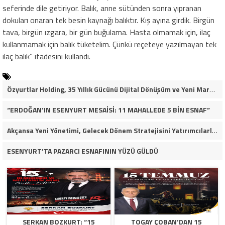
seferinde dile getiriyor. Balık, anne sütünden sonra yıpranan
dokuları onaran tek besin kaynağı balıktır. Kış ayına girdik. Birgün
tava, birgün ızgara, bir gün buğulama. Hasta olmamak için, ilaç
kullanmamak için balık tüketelim. Çünkü reçeteye yazılmayan tek
ilaç balık” ifadesini kullandı.
Özyurtlar Holding, 35 Yıllık Gücünü Dijital Dönüşüm ve Yeni Marka Stratejisiyle Geleceğe Taşıyor
“ERDOĞAN’IN ESENYURT MESAİSİ: 11 MAHALLEDE 5 BİN ESNAF”
Akçansa Yeni Yönetimi, Gelecek Dönem Stratejisini Yatırımcılarla Paylaştı
ESENYURT’TA PAZARCI ESNAFININ YÜZÜ GÜLDÜ
SERKAN BOZKURT: “15
TOGAY ÇOBAN’DAN 15