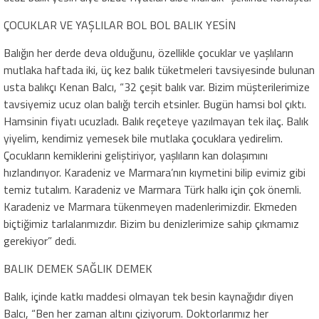
ÇOCUKLAR VE YAŞLILAR BOL BOL BALIK YESİN
Balığın her derde deva olduğunu, özellikle çocuklar ve yaşlıların
mutlaka haftada iki, üç kez balık tüketmeleri tavsiyesinde bulunan
usta balıkçı Kenan Balcı, “32 çeşit balık var. Bizim müşterilerimize
tavsiyemiz ucuz olan balığı tercih etsinler. Bugün hamsi bol çıktı.
Hamsinin fiyatı ucuzladı. Balık reçeteye yazılmayan tek ilaç. Balık
yiyelim, kendimiz yemesek bile mutlaka çocuklara yedirelim.
Çocukların kemiklerini geliştiriyor, yaşlıların kan dolaşımını
hızlandırıyor. Karadeniz ve Marmara’nın kıymetini bilip evimiz gibi
temiz tutalım. Karadeniz ve Marmara Türk halkı için çok önemli.
Karadeniz ve Marmara tükenmeyen madenlerimizdir. Ekmeden
biçtiğimiz tarlalarımızdır. Bizim bu denizlerimize sahip çıkmamız
gerekiyor” dedi.
BALIK DEMEK SAĞLIK DEMEK
Balık, içinde katkı maddesi olmayan tek besin kaynağıdır diyen
Balcı, “Ben her zaman altını çiziyorum. Doktorlarımız her