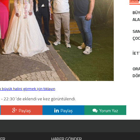
BÜY
ALA
SAM
ÇOC
İET
ORA
DÖR
büyük halini görmek için tıklayın
 22:30 'de eklendi ve kez görüntülendi.
Paylaş
Paylaş
Yorum Yaz
LER
HABER GÖNDER