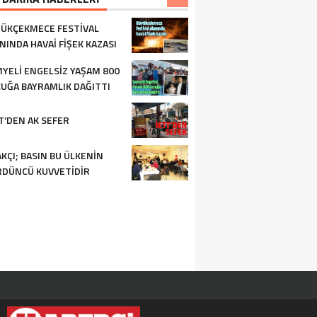
ÜKÇEKMECE FESTIVAL
NINDA HAVAI FIŞEK KAZASI
YELI ENGELSIZ YAŞAM 800
UĞA BAYRAMLIK DAĞITTI
T’DEN AK SEFER
KÇI; BASIN BU ÜLKENIN
DÜNCÜ KUVVETIDIR