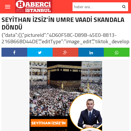
SEYİTHAN İZSİZ’İN UMRE VAADİ SKANDALA
DÖNDÜ
{“data”:{},”pictureId”:”4D60F58C-D89B-45E0-8813-
216B66BD44DE”,”editType”:”image_edit”,”tiktok_developer