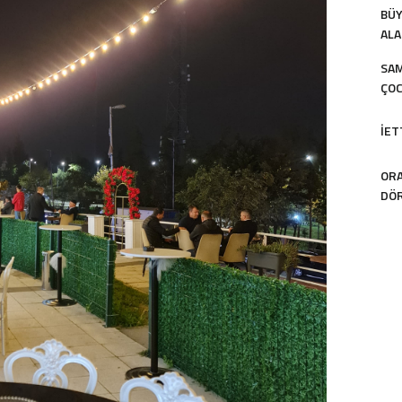
BÜY
ALA
SAM
ÇOC
İET
ORA
DÖR