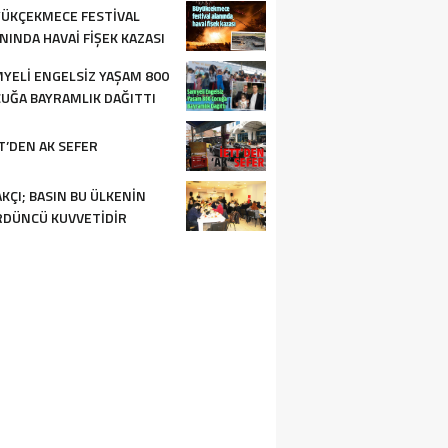
ÜKÇEKMECE FESTIVAL
NINDA HAVAI FIŞEK KAZASI
YELI ENGELSIZ YAŞAM 800
UĞA BAYRAMLIK DAĞITTI
T’DEN AK SEFER
KÇI; BASIN BU ÜLKENIN
DÜNCÜ KUVVETIDIR